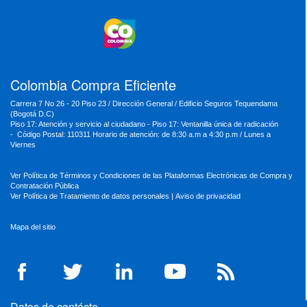
MinEducación
MinInterior
MinCultura
MinTrabajo
MinRelaciones
MinAgricultura
MinSalud
MinHacienda
MinAmbiente
Colombia Compra Eficiente
Carrera 7 No 26 - 20 Piso 23 / Dirección General / Edificio Seguros Tequendama
(Bogotá D.C)
Piso 17: Atención y servicio al ciudadano - Piso 17: Ventanilla única de radicación
- Código Postal: 110311 Horario de atención: de 8:30 a.m a 4:30 p.m / Lunes a
Viernes
Ver Política de Términos y Condiciones de las Plataformas Electrónicas de Compra y
Contratación Pública
Ver Política de Tratamiento de datos personales
|
Aviso de privacidad
Mapa del sitio
Datos de contácto