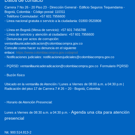
Carrera 7 No 26 - 20 Piso 23 - Dirección General - Edificio Seguros Tequendama -
Bogotá, Colombia - Código postal: 110311
- Teléfono Conmutador: +57 601 7956600
- Linea nacional gratuita o servicio a la ciudadania: 01800 0520808
- Línea en Bogotá (Mesa de servicio): +57 601 7456788
- Línea de servicio y atención al ciudadano: +57 601 7956600
- Denuncias por actos de corrupción:
ventanillaunicaderadicacion
@colombiacompra.gov.co
Consulte como hacer su denuncia en el siguiente
enlace:
https://www.colombiacompra.gov.co/pqrsd
- Notificaciones judiciales:
notificacionesjudiciales@colombiacompra.gov.co
- PQRSD:
ventanillaunicaderadicacion@colombiacompra.gov.co
Formulario PQRSD
- Buzón físico
Ubicado en la ventanilla de Atención / Lunes a Viernes de 08:00 a.m. a 04:30
p.m |
Radicación del piso 17 de Carrera 7 # 26 – 20 - Bogotá, Colombia
- Horario de Atención Presencial:
Agenda una cita para atención
Lunes a Viernes de 08:30 a.m. a 04:30 p.m. -
presencial
Nit. 900.514.813-2