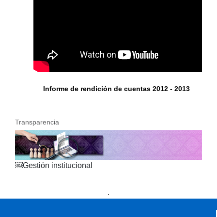
Informe de rendición de cuentas 2012 - 2013
Transparencia
￼Gestión institucional
Presidencia
Vicepresidencia
MinMinas
.
MinTransporte
MinJusticia
MinComercio
MinVivienda
MinDefensa
MinTIC