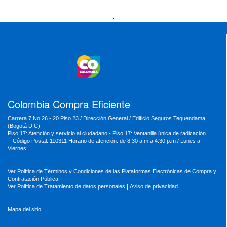
Presidencia
Vicepresidencia
MinMinas
.
MinTransporte
MinJusticia
MinComercio
MinVivienda
MinDefensa
MinTIC
MinEducación
MinInterior
MinCultura
MinTrabajo
MinRelaciones
MinAgricultura
MinSalud
MinHacienda
MinAmbiente
Colombia Compra Eficiente
Carrera 7 No 26 - 20 Piso 23 / Dirección General / Edificio Seguros Tequendama
(Bogotá D.C)
Piso 17: Atención y servicio al ciudadano - Piso 17: Ventanilla única de radicación
- Código Postal: 110311 Horario de atención: de 8:30 a.m a 4:30 p.m / Lunes a
Viernes
Ver Política de Términos y Condiciones de las Plataformas Electrónicas de Compra y
Contratación Pública
Ver Política de Tratamiento de datos personales
|
Aviso de privacidad
Mapa del sitio