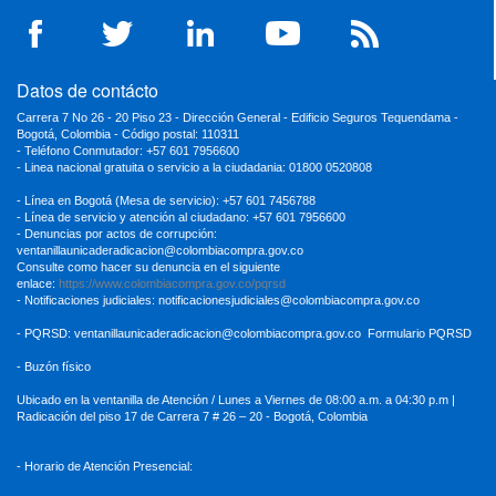
Datos de contácto
Carrera 7 No 26 - 20 Piso 23 - Dirección General - Edificio Seguros Tequendama -
Bogotá, Colombia - Código postal: 110311
- Teléfono Conmutador: +57 601 7956600
- Linea nacional gratuita o servicio a la ciudadania: 01800 0520808
- Línea en Bogotá (Mesa de servicio): +57 601 7456788
- Línea de servicio y atención al ciudadano: +57 601 7956600
- Denuncias por actos de corrupción:
ventanillaunicaderadicacion
@colombiacompra.gov.co
Consulte como hacer su denuncia en el siguiente
enlace:
https://www.colombiacompra.gov.co/pqrsd
- Notificaciones judiciales:
notificacionesjudiciales@colombiacompra.gov.co
- PQRSD:
ventanillaunicaderadicacion@colombiacompra.gov.co
Formulario PQRSD
- Buzón físico
Ubicado en la ventanilla de Atención / Lunes a Viernes de 08:00 a.m. a 04:30
p.m |
Radicación del piso 17 de Carrera 7 # 26 – 20 - Bogotá, Colombia
- Horario de Atención Presencial: