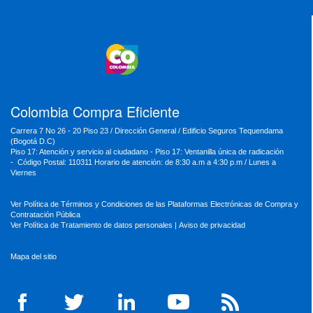
MinTransporte
MinJusticia
MinComercio
MinVivienda
MinDefensa
MinTIC
MinEducación
MinInterior
MinCultura
MinTrabajo
MinRelaciones
MinAgricultura
MinSalud
MinHacienda
MinAmbiente
Colombia Compra Eficiente
Carrera 7 No 26 - 20 Piso 23 / Dirección General / Edificio Seguros Tequendama
(Bogotá D.C)
Piso 17: Atención y servicio al ciudadano - Piso 17: Ventanilla única de radicación
- Código Postal: 110311 Horario de atención: de 8:30 a.m a 4:30 p.m / Lunes a
Viernes
Ver Política de Términos y Condiciones de las Plataformas Electrónicas de Compra y
Contratación Pública
Ver Política de Tratamiento de datos personales
|
Aviso de privacidad
Mapa del sitio