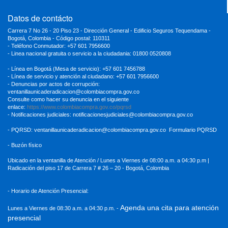
Datos de contácto
Carrera 7 No 26 - 20 Piso 23 - Dirección General - Edificio Seguros Tequendama -
Bogotá, Colombia - Código postal: 110311
- Teléfono Conmutador: +57 601 7956600
- Linea nacional gratuita o servicio a la ciudadania: 01800 0520808
- Línea en Bogotá (Mesa de servicio): +57 601 7456788
- Línea de servicio y atención al ciudadano: +57 601 7956600
- Denuncias por actos de corrupción:
ventanillaunicaderadicacion
@colombiacompra.gov.co
Consulte como hacer su denuncia en el siguiente
enlace:
https://www.colombiacompra.gov.co/pqrsd
- Notificaciones judiciales:
notificacionesjudiciales@colombiacompra.gov.co
- PQRSD:
ventanillaunicaderadicacion@colombiacompra.gov.co
Formulario PQRSD
- Buzón físico
Ubicado en la ventanilla de Atención / Lunes a Viernes de 08:00 a.m. a 04:30
p.m |
Radicación del piso 17 de Carrera 7 # 26 – 20 - Bogotá, Colombia
- Horario de Atención Presencial:
Agenda una cita para atención
Lunes a Viernes de 08:30 a.m. a 04:30 p.m. -
presencial