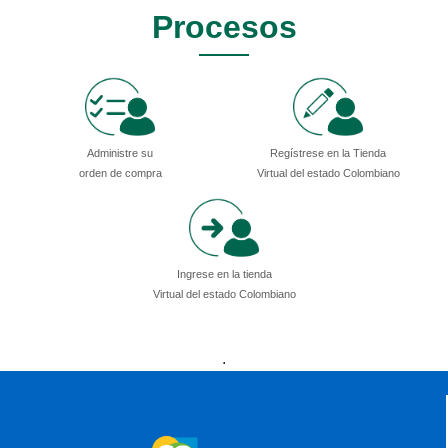
Procesos
Administre su
Regístrese en la Tienda
orden de compra
Virtual del estado Colombiano
Ingrese en la tienda
Virtual del estado Colombiano
Presidencia
Vicepresidencia
MinMinas
.
MinTransporte
MinJusticia
MinComercio
MinVivienda
MinDefensa
MinTIC
MinEducación
MinInterior
MinCultura