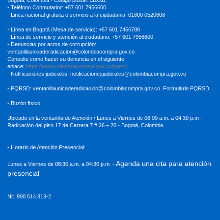
- Teléfono Conmutador: +57 601 7956600
- Linea nacional gratuita o servicio a la ciudadania: 01800 0520808
- Línea en Bogotá (Mesa de servicio): +57 601 7456788
- Línea de servicio y atención al ciudadano: +57 601 7956600
- Denuncias por actos de corrupción:
ventanillaunicaderadicacion
@colombiacompra.gov.co
Consulte como hacer su denuncia en el siguiente
enlace:
https://www.colombiacompra.gov.co/pqrsd
- Notificaciones judiciales:
notificacionesjudiciales@colombiacompra.gov.co
- PQRSD:
ventanillaunicaderadicacion@colombiacompra.gov.co
Formulario PQRSD
- Buzón físico
Ubicado en la ventanilla de Atención / Lunes a Viernes de 08:00 a.m. a 04:30
p.m |
Radicación del piso 17 de Carrera 7 # 26 – 20 - Bogotá, Colombia
- Horario de Atención Presencial:
Agenda una cita para atención
Lunes a Viernes de 08:30 a.m. a 04:30 p.m. -
presencial
Nit. 900.514.813-2