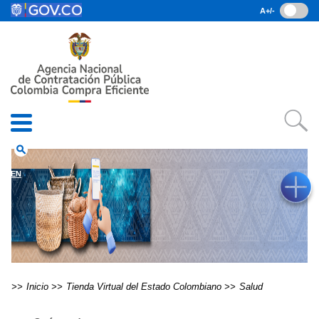
Pasar al contenido principal
A+/-
(current)
Inicio
• Datos abiertos
• Consulta RUES
• PQRSD
• Preguntas Frecuentes
search
EN
Inicio
Tienda Virtual del Estado Colombiano
Salud