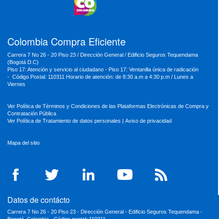
MinTrabajo
MinRelaciones
MinAgricultura
MinSalud
MinHacienda
MinAmbiente
Colombia Compra Eficiente
Carrera 7 No 26 - 20 Piso 23 / Dirección General / Edificio Seguros Tequendama
(Bogotá D.C)
Piso 17: Atención y servicio al ciudadano - Piso 17: Ventanilla única de radicación
- Código Postal: 110311 Horario de atención: de 8:30 a.m a 4:30 p.m / Lunes a
Viernes
Ver Política de Términos y Condiciones de las Plataformas Electrónicas de Compra y
Contratación Pública
Ver Política de Tratamiento de datos personales
|
Aviso de privacidad
Mapa del sitio
Datos de contácto
Carrera 7 No 26 - 20 Piso 23 - Dirección General - Edificio Seguros Tequendama -
Bogotá, Colombia - Código postal: 110311