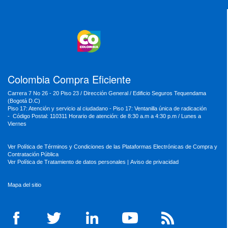
MinVivienda
MinDefensa
MinTIC
MinEducación
MinInterior
MinCultura
MinTrabajo
MinRelaciones
MinAgricultura
MinSalud
MinHacienda
MinAmbiente
Colombia Compra Eficiente
Carrera 7 No 26 - 20 Piso 23 / Dirección General / Edificio Seguros Tequendama
(Bogotá D.C)
Piso 17: Atención y servicio al ciudadano - Piso 17: Ventanilla única de radicación
- Código Postal: 110311 Horario de atención: de 8:30 a.m a 4:30 p.m / Lunes a
Viernes
Ver Política de Términos y Condiciones de las Plataformas Electrónicas de Compra y
Contratación Pública
Ver Política de Tratamiento de datos personales
|
Aviso de privacidad
Mapa del sitio