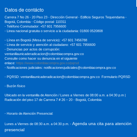
Datos de contácto
Carrera 7 No 26 - 20 Piso 23 - Dirección General - Edificio Seguros Tequendama -
Bogotá, Colombia - Código postal: 110311
- Teléfono Conmutador: +57 601 7956600
- Linea nacional gratuita o servicio a la ciudadania: 01800 0520808
- Línea en Bogotá (Mesa de servicio): +57 601 7456788
- Línea de servicio y atención al ciudadano: +57 601 7956600
- Denuncias por actos de corrupción:
ventanillaunicaderadicacion
@colombiacompra.gov.co
Consulte como hacer su denuncia en el siguiente
enlace:
https://www.colombiacompra.gov.co/pqrsd
- Notificaciones judiciales:
notificacionesjudiciales@colombiacompra.gov.co
- PQRSD:
ventanillaunicaderadicacion@colombiacompra.gov.co
Formulario PQRSD
- Buzón físico
Ubicado en la ventanilla de Atención / Lunes a Viernes de 08:00 a.m. a 04:30
p.m |
Radicación del piso 17 de Carrera 7 # 26 – 20 - Bogotá, Colombia
- Horario de Atención Presencial:
Agenda una cita para atención
Lunes a Viernes de 08:30 a.m. a 04:30 p.m. -
presencial