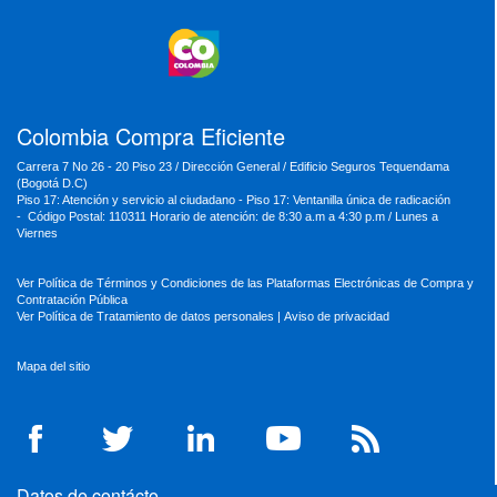
MinEducación
MinInterior
MinCultura
MinTrabajo
MinRelaciones
MinAgricultura
MinSalud
MinHacienda
MinAmbiente
Colombia Compra Eficiente
Carrera 7 No 26 - 20 Piso 23 / Dirección General / Edificio Seguros Tequendama
(Bogotá D.C)
Piso 17: Atención y servicio al ciudadano - Piso 17: Ventanilla única de radicación
- Código Postal: 110311 Horario de atención: de 8:30 a.m a 4:30 p.m / Lunes a
Viernes
Ver Política de Términos y Condiciones de las Plataformas Electrónicas de Compra y
Contratación Pública
Ver Política de Tratamiento de datos personales
|
Aviso de privacidad
Mapa del sitio
Datos de contácto