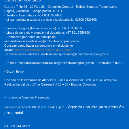
Carrera 7 No 26 - 20 Piso 23 - Dirección General - Edificio Seguros Tequendama -
Bogotá, Colombia - Código postal: 110311
- Teléfono Conmutador: +57 601 7956600
- Linea nacional gratuita o servicio a la ciudadania: 01800 0520808
- Línea en Bogotá (Mesa de servicio): +57 601 7456788
- Línea de servicio y atención al ciudadano: +57 601 7956600
- Denuncias por actos de corrupción:
ventanillaunicaderadicacion
@colombiacompra.gov.co
Consulte como hacer su denuncia en el siguiente
enlace:
https://www.colombiacompra.gov.co/pqrsd
- Notificaciones judiciales:
notificacionesjudiciales@colombiacompra.gov.co
- PQRSD:
ventanillaunicaderadicacion@colombiacompra.gov.co
Formulario PQRSD
- Buzón físico
Ubicado en la ventanilla de Atención / Lunes a Viernes de 08:00 a.m. a 04:30
p.m |
Radicación del piso 17 de Carrera 7 # 26 – 20 - Bogotá, Colombia
- Horario de Atención Presencial:
Agenda una cita para atención
Lunes a Viernes de 08:30 a.m. a 04:30 p.m. -
presencial
Nit. 900.514.813-2