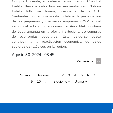
Compra Eficiente, en cabeza de su director, Cristóbal
Padilla, llevó a cabo hoy un encuentro con Nohora
Estella Villamizar Rivera, presidenta de la CUT
Santander, con el objetivo de fortalecer la participación
de las pequeñas y medianas empresas (PYMEs) del
sector calzado y confecciones del Área Metropolitana
de Bucaramanga en la oferta institucional de compras
de economías populares. Este esfuerzo busca
contribuir a la reactivación económica de estos
sectores estratégicos en la región.
Agosto 30, 2024 - 08:45
Ver noticia
Páginas
…
« Primera
‹‹ Anterior
2
3
4
5
6
7
8
…
9
10
Siguiente ››
Última »
Presidencia
Vicepresidencia
MinMinas
.
MinTransporte
MinJusticia
MinComercio
MinVivienda
MinDefensa
MinTIC