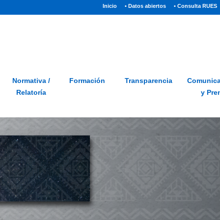
(current)
Inicio
• Datos abiertos
• Consulta RUES
Sitio
Glosario
PQRSD
Preguntas frecuentes
Normativa /
Formación
Transparencia
Comunica
Relatoría
y Pre