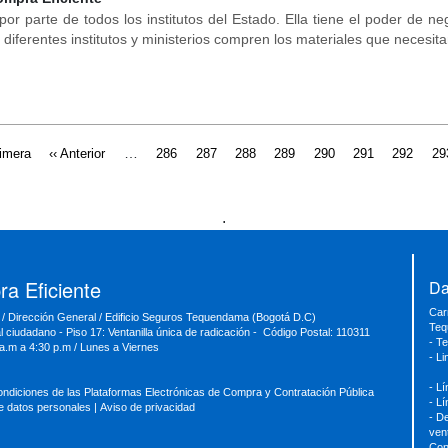
por parte de todos los institutos del Estado. Ella tiene el poder de 
 diferentes institutos y ministerios compren los materiales que necesita
…
imera
‹‹ Anterior
286
287
288
289
290
291
292
29
.
a Eficiente
Da
Car
 / Dirección General / Edificio Seguros Tequendama (Bogotá D.C)
Teq
al ciudadano - Piso 17: Ventanilla única de radicación - Código Postal: 110311
- T
 a.m a 4:30 p.m / Lunes a Viernes
- L
- L
ondiciones de las Plataformas Electrónicas de Compra y Contratación Pública
- L
de datos personales
|
Aviso de privacidad
- D
ven
Con