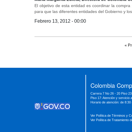
El objetivo de esta entidad es coordinar la compra 
para que las diferentes entidades del Gobierno y los
Febrero 13, 2012 - 00:00
Páginas
« Pr
Presidencia
Vicepresidencia
MinMinas
MinTransporte
MinJusticia
MinComercio
MinVivienda
MinDefensa
MinTIC
Colombia Compr
MinEducación
MinInterior
MinCultura
Carrera 7 No 26 - 20 Piso 23
MinTrabajo
MinRelaciones
MinAgricultura
Piso 17: Atención y servicio 
MinSalud
MinHacienda
MinAmbiente
Horario de atención: de 8:30
Ver Política de Términos y C
Ver Política de Tratamiento 