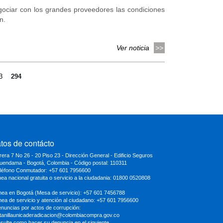
negociar con los grandes proveedores las condiciones
n.
Ver noticia
3
294
tos de contácto
rera 7 No 26 - 20 Piso 23 - Dirección General - Edificio Seguros
uendama - Bogotá, Colombia - Código postal: 110311
eléfono Conmutador: +57 601 7956600
inea nacional gratuita o servicio a la ciudadania: 01800 0520808
ínea en Bogotá (Mesa de servicio): +57 601 7456788
ínea de servicio y atención al ciudadano: +57 601 7956600
enuncias por actos de corrupción:
tanillaunicaderadicacion
@colombiacompra.gov.co
sulte como hacer su denuncia en el siguiente