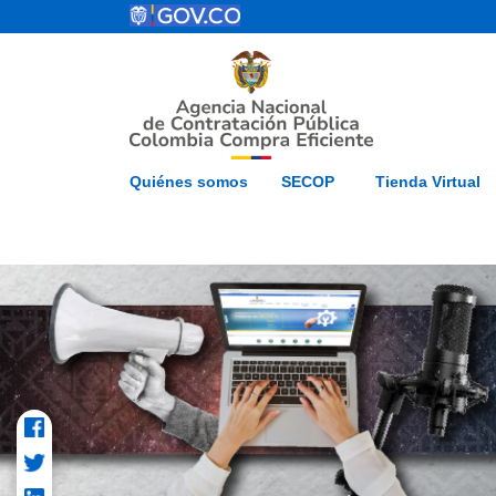
Pasar al contenido principal
ESP
Inicio
Mapa del 
Quiénes somos
SECOP
Tienda Virtual