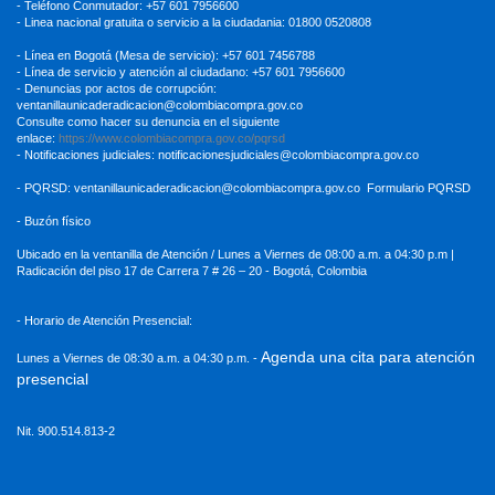
- Teléfono Conmutador: +57 601 7956600
- Linea nacional gratuita o servicio a la ciudadania: 01800 0520808
- Línea en Bogotá (Mesa de servicio): +57 601 7456788
- Línea de servicio y atención al ciudadano: +57 601 7956600
- Denuncias por actos de corrupción:
ventanillaunicaderadicacion
@colombiacompra.gov.co
Consulte como hacer su denuncia en el siguiente
enlace:
https://www.colombiacompra.gov.co/pqrsd
- Notificaciones judiciales:
notificacionesjudiciales@colombiacompra.gov.co
- PQRSD:
ventanillaunicaderadicacion@colombiacompra.gov.co
Formulario PQRSD
- Buzón físico
Ubicado en la ventanilla de Atención / Lunes a Viernes de 08:00 a.m. a 04:30
p.m |
Radicación del piso 17 de Carrera 7 # 26 – 20 - Bogotá, Colombia
- Horario de Atención Presencial:
Agenda una cita para atención
Lunes a Viernes de 08:30 a.m. a 04:30 p.m. -
presencial
Nit. 900.514.813-2