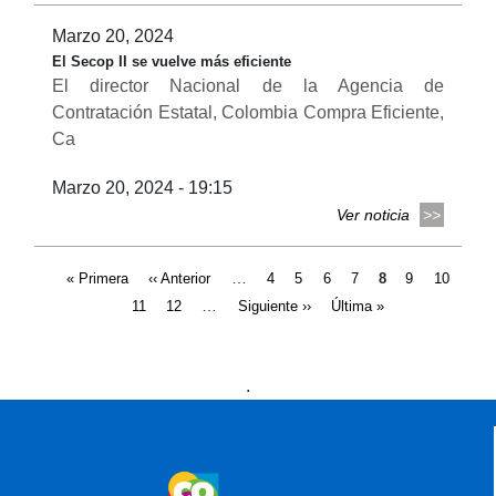
Marzo 20, 2024
El Secop II se vuelve más eficiente
El director Nacional de la Agencia de
Contratación Estatal, Colombia Compra Eficiente,
Ca
Marzo 20, 2024 - 19:15
Ver noticia
Páginas
…
« Primera
‹‹ Anterior
4
5
6
7
8
9
10
…
11
12
Siguiente ››
Última »
Presidencia
Vicepresidencia
MinMinas
.
MinTransporte
MinJusticia
MinComercio
MinVivienda
MinDefensa
MinTIC
MinEducación
MinInterior
MinCultura
MinTrabajo
MinRelaciones
MinAgricultura