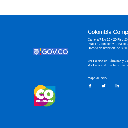
Presidencia
Vicepresidencia
MinMinas
MinTransporte
MinJusticia
MinComercio
MinVivienda
MinDefensa
MinTIC
Colombia Compr
MinEducación
MinInterior
MinCultura
Carrera 7 No 26 - 20 Piso 23
MinTrabajo
MinRelaciones
MinAgricultura
Piso 17: Atención y servicio 
MinSalud
MinHacienda
MinAmbiente
Horario de atención: de 8:30
Ver Política de Términos y C
Ver Política de Tratamiento 
Mapa del sitio