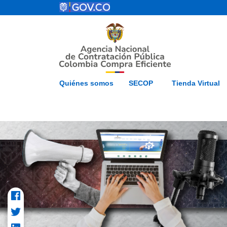
Pasar al contenido principal
ESP
Inicio
Mapa del 
Quiénes somos
SECOP
Tienda Virtual