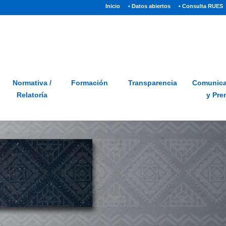
(current)
Inicio
• Datos abiertos
• Consulta RUES
Sitio
Glosario
PQRSD
Preguntas frecuentes
Normativa /
Formación
Transparencia
Comunica
Relatoría
y Pre