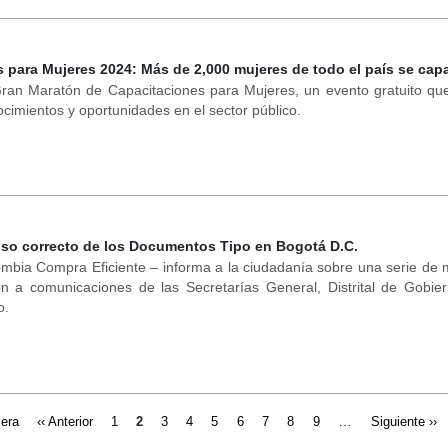
s para Mujeres 2024: Más de 2,000 mujeres de todo el país se cap
 Gran Maratón de Capacitaciones para Mujeres, un evento gratuito 
ocimientos y oportunidades en el sector público.
uso correcto de los Documentos Tipo en Bogotá D.C.
ombia Compra Eficiente – informa a la ciudadanía sobre una serie de 
 a comunicaciones de las Secretarías General, Distrital de Gobier
o.
…
era
‹‹ Anterior
1
2
3
4
5
6
7
8
9
Siguiente ››