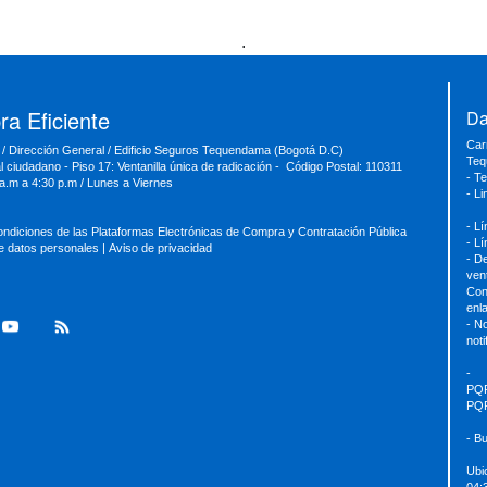
.
a Eficiente
Da
Car
 / Dirección General / Edificio Seguros Tequendama (Bogotá D.C)
Teq
al ciudadano - Piso 17: Ventanilla única de radicación - Código Postal: 110311
- T
 a.m a 4:30 p.m / Lunes a Viernes
- L
- L
ondiciones de las Plataformas Electrónicas de Compra y Contratación Pública
- L
de datos personales
|
Aviso de privacidad
- D
ven
Con
enl
- No
not
-
PQ
PQ
- B
Ubi
04: