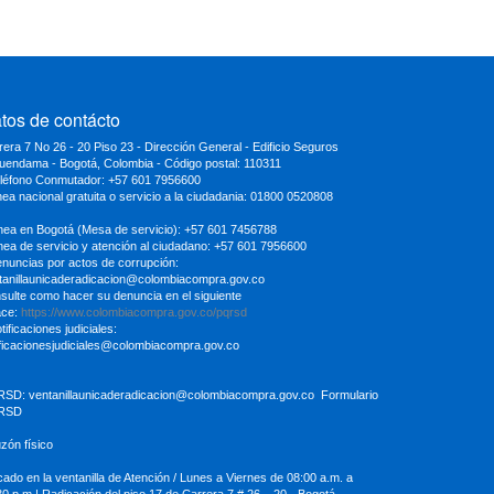
tos de contácto
rera 7 No 26 - 20 Piso 23 - Dirección General - Edificio Seguros
uendama - Bogotá, Colombia - Código postal: 110311
eléfono Conmutador: +57 601 7956600
inea nacional gratuita o servicio a la ciudadania: 01800 0520808
ínea en Bogotá (Mesa de servicio): +57 601 7456788
ínea de servicio y atención al ciudadano: +57 601 7956600
enuncias por actos de corrupción:
tanillaunicaderadicacion
@colombiacompra.gov.co
sulte como hacer su denuncia en el siguiente
ace:
https://www.colombiacompra.gov.co/pqrsd
tificaciones judiciales:
ificacionesjudiciales@colombiacompra.gov.co
RSD:
ventanillaunicaderadicacion@colombiacompra.gov.co
Formulario
RSD
uzón físico
cado en la ventanilla de Atención / Lunes a Viernes de 08:00 a.m. a
30
p.m | Radicación del piso 17 de Carrera 7 # 26 – 20 - Bogotá,