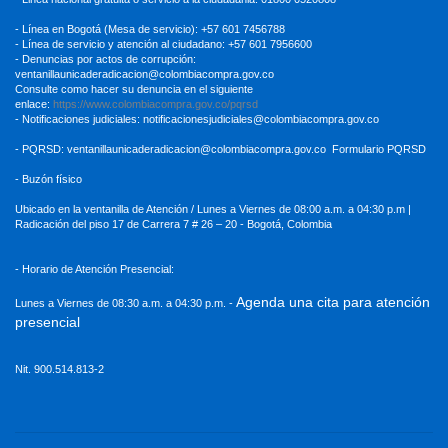
- Línea en Bogotá (Mesa de servicio): +57 601 7456788
- Línea de servicio y atención al ciudadano: +57 601 7956600
- Denuncias por actos de corrupción:
ventanillaunicaderadicacion
@colombiacompra.gov.co
Consulte como hacer su denuncia en el siguiente
enlace:
https://www.colombiacompra.gov.co/pqrsd
- Notificaciones judiciales:
notificacionesjudiciales@colombiacompra.gov.co
- PQRSD:
ventanillaunicaderadicacion@colombiacompra.gov.co
Formulario PQRSD
- Buzón físico
Ubicado en la ventanilla de Atención / Lunes a Viernes de 08:00 a.m. a 04:30
p.m |
Radicación del piso 17 de Carrera 7 # 26 – 20 - Bogotá, Colombia
- Horario de Atención Presencial:
Agenda una cita para atención
Lunes a Viernes de 08:30 a.m. a 04:30 p.m. -
presencial
Nit. 900.514.813-2