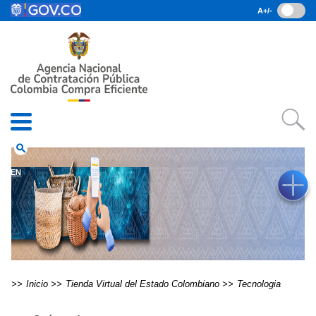
Pasar al contenido principal
A+/-
(current)
Inicio
• Datos abiertos
• Consulta RUES
• PQRSD
• Preguntas Frecuentes
search
EN
Inicio
Tienda Virtual del Estado Colombiano
Tecnologia