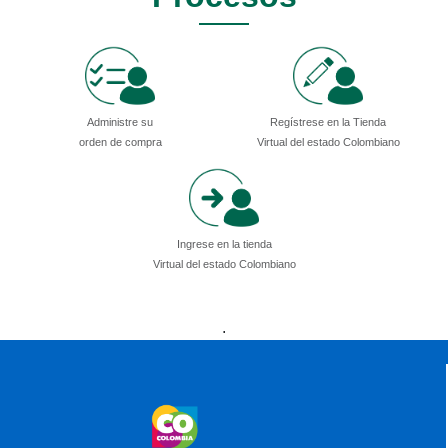
Administre su
Regístrese en la Tienda
orden de compra
Virtual del estado Colombiano
Ingrese en la tienda
Virtual del estado Colombiano
Presidencia
Vicepresidencia
MinMinas
.
MinTransporte
MinJusticia
MinComercio
MinVivienda
MinDefensa
MinTIC
MinEducación
MinInterior
MinCultura
MinTrabajo
MinRelaciones
MinAgricultura
MinSalud
MinHacienda
MinAmbiente