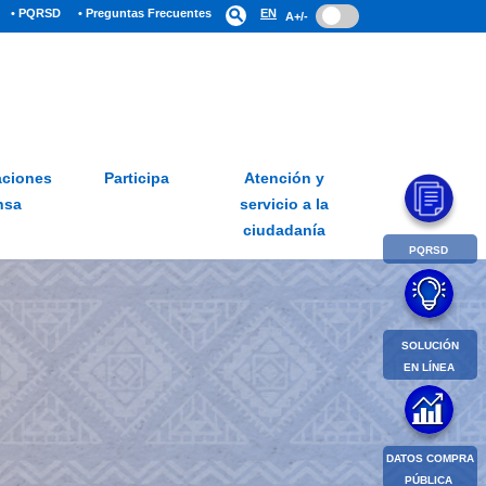
• PQRSD
• Preguntas Frecuentes
search
EN
A+/-
ciones
Participa
Atención y
nsa
servicio a la
ciudadanía
PQRSD
SOLUCIÓN
EN LÍNEA
DATOS COMPRA
PÚBLICA