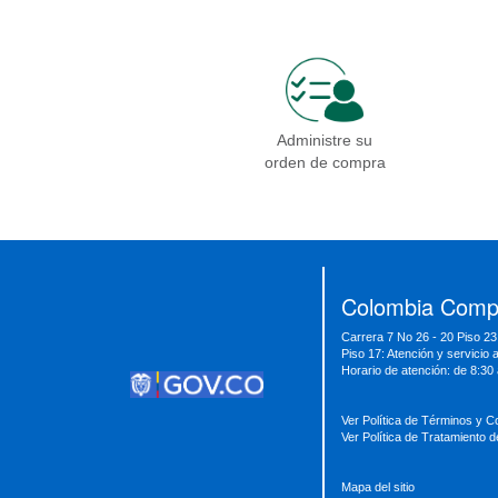
Administre su
orden de compra
Presidencia
Vicepresidencia
MinMinas
MinTransporte
MinJusticia
MinComercio
MinVivienda
MinDefensa
MinTIC
Colombia Compr
MinEducación
MinInterior
MinCultura
Carrera 7 No 26 - 20 Piso 23
MinTrabajo
MinRelaciones
MinAgricultura
Piso 17: Atención y servicio 
MinSalud
MinHacienda
MinAmbiente
Horario de atención: de 8:30
Ver Política de Términos y C
Ver Política de Tratamiento 
Mapa del sitio