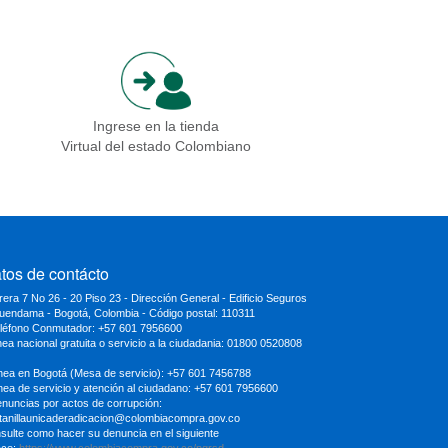
Ingrese en la tienda
Virtual del estado Colombiano
tos de contácto
rera 7 No 26 - 20 Piso 23 - Dirección General - Edificio Seguros
uendama - Bogotá, Colombia - Código postal: 110311
eléfono Conmutador: +57 601 7956600
inea nacional gratuita o servicio a la ciudadania: 01800 0520808
ínea en Bogotá (Mesa de servicio): +57 601 7456788
ínea de servicio y atención al ciudadano: +57 601 7956600
enuncias por actos de corrupción:
tanillaunicaderadicacion
@colombiacompra.gov.co
sulte como hacer su denuncia en el siguiente
ace:
https://www.colombiacompra.gov.co/pqrsd