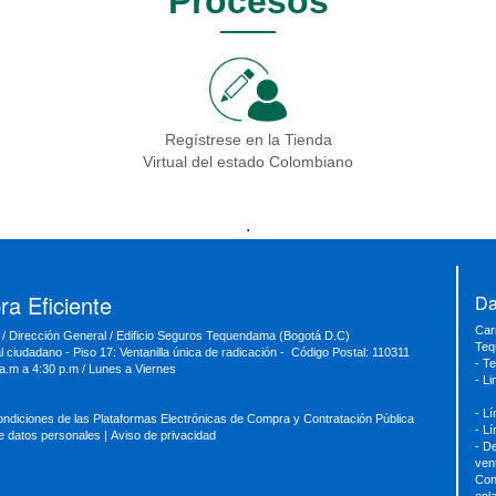
Procesos
Regístrese en la Tienda
Virtual del estado Colombiano
.
a Eficiente
Da
Car
 / Dirección General / Edificio Seguros Tequendama (Bogotá D.C)
Teq
al ciudadano - Piso 17: Ventanilla única de radicación - Código Postal: 110311
- T
 a.m a 4:30 p.m / Lunes a Viernes
- L
- L
ondiciones de las Plataformas Electrónicas de Compra y Contratación Pública
- L
de datos personales
|
Aviso de privacidad
- D
ven
Con
enl