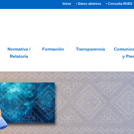
(current)
Inicio
• Datos abiertos
• Consulta RUES
Sitio
Glosario
PQRSD
Preguntas frecuentes
Normativa /
Formación
Transparencia
Comunica
Relatoría
y Pre