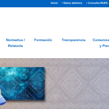
(current)
Inicio
• Datos abiertos
• Consulta RUES
Sitio
Glosario
PQRSD
Preguntas frecuentes
Normativa /
Formación
Transparencia
Comunica
Relatoría
y Pre