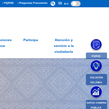
• PQRSD
• Preguntas Frecuentes
search
EN
A+/-
ciones
Participa
Atención y
nsa
servicio a la
ciudadanía
PQRSD
SOLUCIÓN
EN LÍNEA
DATOS COMPRA
PÚBLICA