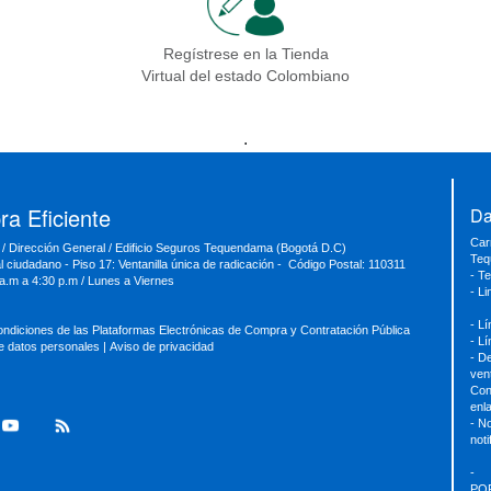
Regístrese en la Tienda
Virtual del estado Colombiano
.
a Eficiente
Da
Car
 / Dirección General / Edificio Seguros Tequendama (Bogotá D.C)
Teq
al ciudadano - Piso 17: Ventanilla única de radicación - Código Postal: 110311
- T
 a.m a 4:30 p.m / Lunes a Viernes
- L
- L
ondiciones de las Plataformas Electrónicas de Compra y Contratación Pública
- L
de datos personales
|
Aviso de privacidad
- D
ven
Con
enl
- No
not
-
PQ