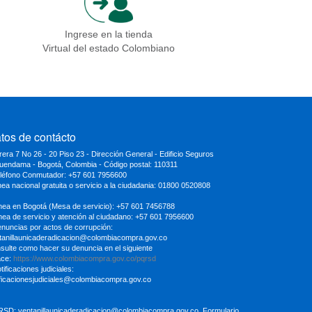
Ingrese en la tienda
Virtual del estado Colombiano
tos de contácto
rera 7 No 26 - 20 Piso 23 - Dirección General - Edificio Seguros
uendama - Bogotá, Colombia - Código postal: 110311
eléfono Conmutador: +57 601 7956600
inea nacional gratuita o servicio a la ciudadania: 01800 0520808
ínea en Bogotá (Mesa de servicio): +57 601 7456788
ínea de servicio y atención al ciudadano: +57 601 7956600
enuncias por actos de corrupción:
tanillaunicaderadicacion
@colombiacompra.gov.co
sulte como hacer su denuncia en el siguiente
ace:
https://www.colombiacompra.gov.co/pqrsd
tificaciones judiciales:
ificacionesjudiciales@colombiacompra.gov.co
RSD:
ventanillaunicaderadicacion@colombiacompra.gov.co
Formulario