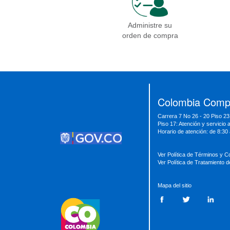
Administre su
orden de compra
Presidencia
Vicepresidencia
MinMinas
MinTransporte
MinJusticia
MinComercio
MinVivienda
MinDefensa
MinTIC
Colombia Compr
MinEducación
MinInterior
MinCultura
Carrera 7 No 26 - 20 Piso 23
MinTrabajo
MinRelaciones
MinAgricultura
Piso 17: Atención y servicio 
MinSalud
MinHacienda
MinAmbiente
Horario de atención: de 8:30
Ver Política de Términos y C
Ver Política de Tratamiento 
Mapa del sitio