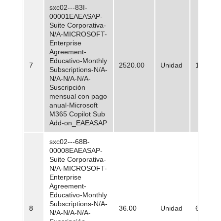
sxc02---83I-
00001EAEASAP-
Suite Corporativa-
N/A-MICROSOFT-
Enterprise
Agreement-
Educativo-Monthly
7
2520.00
Unidad
110.509
Subscriptions-N/A-
N/A-N/A-N/A-
Suscripción
mensual con pago
anual-Microsoft
M365 Copilot Sub
Add-on_EAEASAP
sxc02---68B-
00008EAEASAP-
Suite Corporativa-
N/A-MICROSOFT-
Enterprise
Agreement-
Educativo-Monthly
Subscriptions-N/A-
8
36.00
Unidad
66.126,
N/A-N/A-N/A-