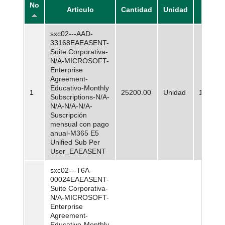
No
Articulo
Cantidad
Unidad
Pre
sxc02---AAD-
33168EAEASENT-
Suite Corporativa-
N/A-MICROSOFT-
Enterprise
Agreement-
Educativo-Monthly
1
25200.00
Unidad
148.932
Subscriptions-N/A-
N/A-N/A-N/A-
Suscripción
mensual con pago
anual-M365 E5
Unified Sub Per
User_EAEASENT
sxc02---T6A-
00024EAEASENT-
Suite Corporativa-
N/A-MICROSOFT-
Enterprise
Agreement-
Educativo-Monthly