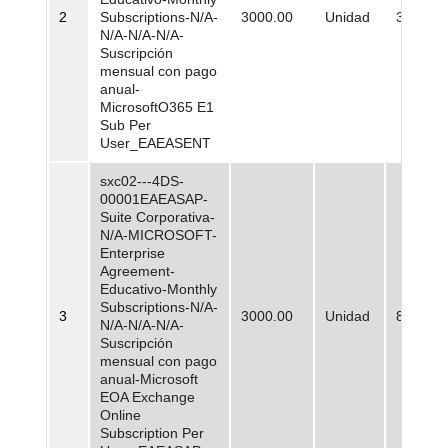
2
Subscriptions-N/A-
3000.00
Unidad
32.416,
N/A-N/A-N/A-
Suscripción
mensual con pago
anual-
MicrosoftO365 E1
Sub Per
User_EAEASENT
sxc02---4DS-
00001EAEASAP-
Suite Corporativa-
N/A-MICROSOFT-
Enterprise
Agreement-
Educativo-Monthly
Subscriptions-N/A-
3
3000.00
Unidad
8.546,0
N/A-N/A-N/A-
Suscripción
mensual con pago
anual-Microsoft
EOA Exchange
Online
Subscription Per