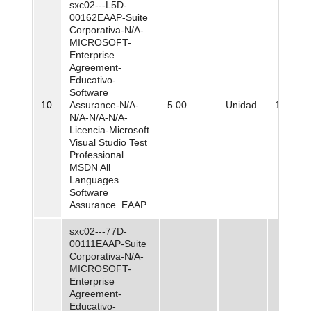
sxc02---L5D-
00162EAAP-Suite
Corporativa-N/A-
MICROSOFT-
Enterprise
Agreement-
Educativo-
Software
10
Assurance-N/A-
5.00
Unidad
1.122.8
N/A-N/A-N/A-
Licencia-Microsoft
Visual Studio Test
Professional
MSDN All
Languages
Software
Assurance_EAAP
sxc02---77D-
00111EAAP-Suite
Corporativa-N/A-
MICROSOFT-
Enterprise
Agreement-
Educativo-