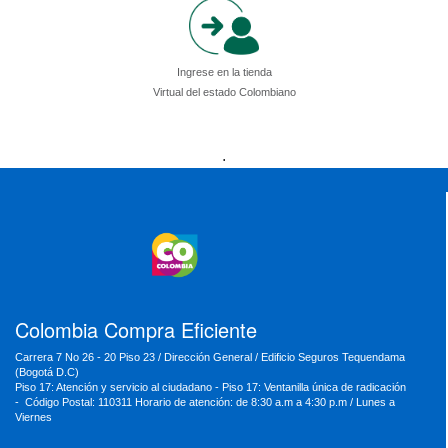
Ingrese en la tienda
Virtual del estado Colombiano
Presidencia
Vicepresidencia
MinMinas
.
MinTransporte
MinJusticia
MinComercio
MinVivienda
MinDefensa
MinTIC
MinEducación
MinInterior
MinCultura
MinTrabajo
MinRelaciones
MinAgricultura
MinSalud
MinHacienda
MinAmbiente
Colombia Compra Eficiente
Carrera 7 No 26 - 20 Piso 23 / Dirección General / Edificio Seguros Tequendama
(Bogotá D.C)
Piso 17: Atención y servicio al ciudadano - Piso 17: Ventanilla única de radicación
- Código Postal: 110311 Horario de atención: de 8:30 a.m a 4:30 p.m / Lunes a
Viernes