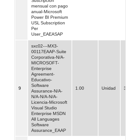
Suscripción
mensual con pago
anual-Microsoft
Power BI Premium
USL Subscription
Per
User_EAEASAP
sxc02---MX3-
00117EAAP-Suite
Corporativa-N/A-
MICROSOFT-
Enterprise
Agreement-
Educativo-
Software
9
1.00
Unidad
3.900.8
Assurance-N/A-
N/A-N/A-N/A-
Licencia-Microsoft
Visual Studio
Enterprise MSDN
All Languages
Software
Assurance_EAAP