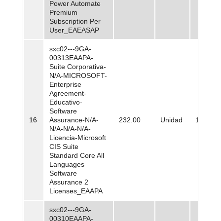
Power Automate
Premium
Subscription Per
User_EAEASAP
sxc02---9GA-
00313EAAPA-
Suite Corporativa-
N/A-MICROSOFT-
Enterprise
Agreement-
Educativo-
Software
16
Assurance-N/A-
232.00
Unidad
199.776
N/A-N/A-N/A-
Licencia-Microsoft
CIS Suite
Standard Core All
Languages
Software
Assurance 2
Licenses_EAAPA
sxc02---9GA-
00310EAAPA-