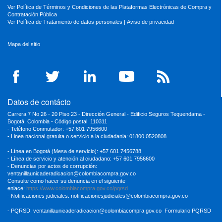
Ver Política de Términos y Condiciones de las Plataformas Electrónicas de Compra y
Contratación Pública
Ver Política de Tratamiento de datos personales
|
Aviso de privacidad
Mapa del sitio
Datos de contácto
Carrera 7 No 26 - 20 Piso 23 - Dirección General - Edificio Seguros Tequendama -
Bogotá, Colombia - Código postal: 110311
- Teléfono Conmutador: +57 601 7956600
- Linea nacional gratuita o servicio a la ciudadania: 01800 0520808
- Línea en Bogotá (Mesa de servicio): +57 601 7456788
- Línea de servicio y atención al ciudadano: +57 601 7956600
- Denuncias por actos de corrupción:
ventanillaunicaderadicacion
@colombiacompra.gov.co
Consulte como hacer su denuncia en el siguiente
enlace:
https://www.colombiacompra.gov.co/pqrsd
- Notificaciones judiciales:
notificacionesjudiciales@colombiacompra.gov.co
- PQRSD:
ventanillaunicaderadicacion@colombiacompra.gov.co
Formulario PQRSD