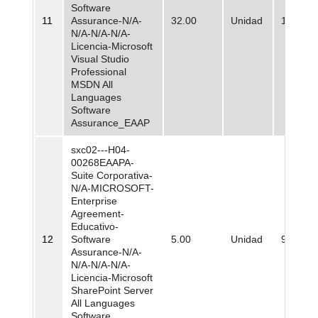
Software
11
Assurance-N/A-
32.00
Unidad
1.117.0
N/A-N/A-N/A-
Licencia-Microsoft
Visual Studio
Professional
MSDN All
Languages
Software
Assurance_EAAP
sxc02---H04-
00268EAAPA-
Suite Corporativa-
N/A-MICROSOFT-
Enterprise
Agreement-
Educativo-
12
Software
5.00
Unidad
9.259.5
Assurance-N/A-
N/A-N/A-N/A-
Licencia-Microsoft
SharePoint Server
All Languages
Software