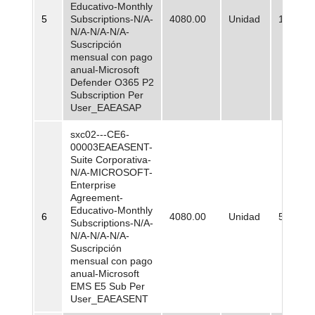
Educativo-Monthly
5
Subscriptions-N/A-
4080.00
Unidad
13.777,
N/A-N/A-N/A-
Suscripción
mensual con pago
anual-Microsoft
Defender O365 P2
Subscription Per
User_EAEASAP
sxc02---CE6-
00003EAEASENT-
Suite Corporativa-
N/A-MICROSOFT-
Enterprise
Agreement-
Educativo-Monthly
6
4080.00
Unidad
53.302,
Subscriptions-N/A-
N/A-N/A-N/A-
Suscripción
mensual con pago
anual-Microsoft
EMS E5 Sub Per
User_EAEASENT