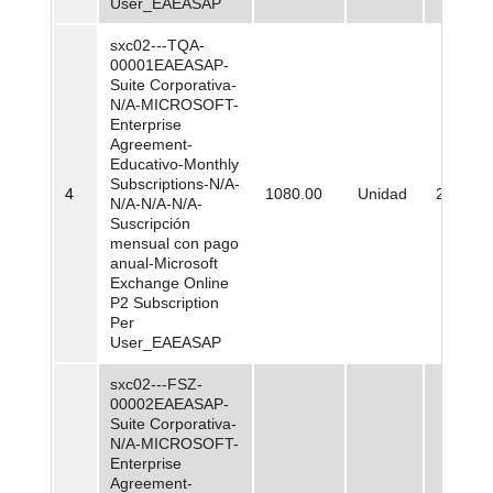
User_EAEASAP
sxc02---TQA-
00001EAEASAP-
Suite Corporativa-
N/A-MICROSOFT-
Enterprise
Agreement-
Educativo-Monthly
Subscriptions-N/A-
4
1080.00
Unidad
22.028,
N/A-N/A-N/A-
Suscripción
mensual con pago
anual-Microsoft
Exchange Online
P2 Subscription
Per
User_EAEASAP
sxc02---FSZ-
00002EAEASAP-
Suite Corporativa-
N/A-MICROSOFT-
Enterprise
Agreement-