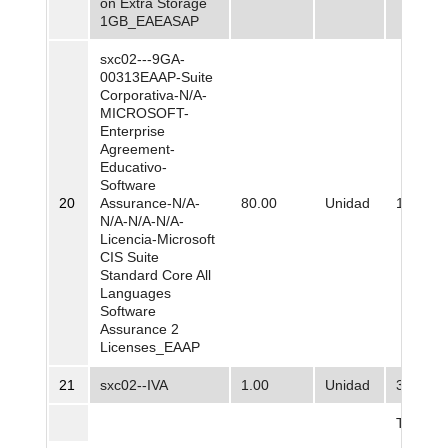
on Extra Storage
1GB_EAEASAP
sxc02---9GA-
00313EAAP-Suite
Corporativa-N/A-
MICROSOFT-
Enterprise
Agreement-
Educativo-
Software
20
Assurance-N/A-
80.00
Unidad
199.776
N/A-N/A-N/A-
Licencia-Microsoft
CIS Suite
Standard Core All
Languages
Software
Assurance 2
Licenses_EAAP
21
sxc02--IVA
1.00
Unidad
37.695.
Total