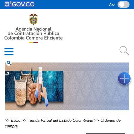
Pasar al contenido principal
A+/-
(current)
Inicio
• Datos abiertos
• Consulta RUES
• PQRSD
• Preguntas Frecuentes
search
EN
Inicio
Tienda Virtual del Estado Colombiano
Ordenes de
compra