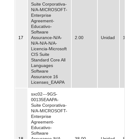
Suite Corporativa-
N/A-MICROSOFT-
Enterprise
Agreement-
Educativo-
Software
17
Assurance-N/A-
2.00
Unidad
1.623.6
N/A-N/A-N/A-
Licencia-Microsoft
CIS Suite
Standard Core All
Languages
Software
Assurance 16
Licenses_EAAPA
sxc02---9GS-
00135EAAPA-
Suite Corporativa-
N/A-MICROSOFT-
Enterprise
Agreement-
Educativo-
Software
18
Assurance-N/A-
38.00
Unidad
889.435