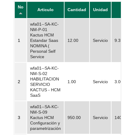
No
Articulo
Cantidad
Unidad
Precio
wfa01--SA-KC-
NM-P-01
Kactus HCM
1
Estandar Saas
12.00
Servicio
9.377.800
NOMINA (
Personal Self
Service
wfa01--SA-KC-
NM-S-02
HABILITACION
2
1.00
Servicio
3.069.790
SERVICIO
KACTUS - HCM
SaaS
wfa01--SA-KC-
NM-S-09
3
Kactus HCM
950.00
Servicio
140.000,0
Configuración y
parametrización