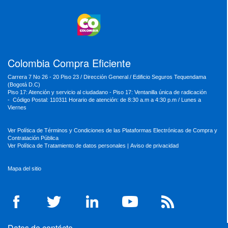
MinEducación
MinInterior
MinCultura
MinTrabajo
MinRelaciones
MinAgricultura
MinSalud
MinHacienda
MinAmbiente
Colombia Compra Eficiente
Carrera 7 No 26 - 20 Piso 23 / Dirección General / Edificio Seguros Tequendama
(Bogotá D.C)
Piso 17: Atención y servicio al ciudadano - Piso 17: Ventanilla única de radicación
- Código Postal: 110311 Horario de atención: de 8:30 a.m a 4:30 p.m / Lunes a
Viernes
Ver Política de Términos y Condiciones de las Plataformas Electrónicas de Compra y
Contratación Pública
Ver Política de Tratamiento de datos personales
|
Aviso de privacidad
Mapa del sitio
Datos de contácto