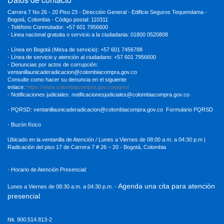
Carrera 7 No 26 - 20 Piso 23 - Dirección General - Edificio Seguros Tequendama -
Bogotá, Colombia - Código postal: 110311
- Teléfono Conmutador: +57 601 7956600
- Linea nacional gratuita o servicio a la ciudadania: 01800 0520808
- Línea en Bogotá (Mesa de servicio): +57 601 7456788
- Línea de servicio y atención al ciudadano: +57 601 7956600
- Denuncias por actos de corrupción:
ventanillaunicaderadicacion
@colombiacompra.gov.co
Consulte como hacer su denuncia en el siguiente
enlace:
https://www.colombiacompra.gov.co/pqrsd
- Notificaciones judiciales:
notificacionesjudiciales@colombiacompra.gov.co
- PQRSD:
ventanillaunicaderadicacion@colombiacompra.gov.co
Formulario PQRSD
- Buzón físico
Ubicado en la ventanilla de Atención / Lunes a Viernes de 08:00 a.m. a 04:30
p.m |
Radicación del piso 17 de Carrera 7 # 26 – 20 - Bogotá, Colombia
- Horario de Atención Presencial:
Agenda una cita para atención
Lunes a Viernes de 08:30 a.m. a 04:30 p.m. -
presencial
Nit. 900.514.813-2