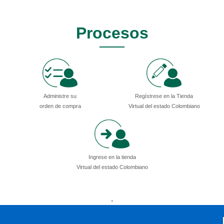
Procesos
Administre su
Regístrese en la Tienda
orden de compra
Virtual del estado Colombiano
Ingrese en la tienda
Virtual del estado Colombiano
Presidencia
Vicepresidencia
MinMinas
.
MinTransporte
MinJusticia
MinComercio
MinVivienda
MinDefensa
MinTIC