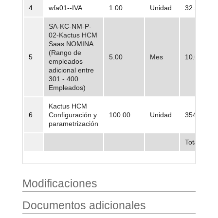
4
wfa01--IVA
1.00
Unidad
32.579.26
SA-KC-NM-P-
02-Kactus HCM
Saas NOMINA
(Rango de
5
5.00
Mes
10.000.00
empleados
adicional entre
301 - 400
Empleados)
Kactus HCM
6
Configuración y
100.00
Unidad
354.000,0
parametrización
Total
Modificaciones
Documentos adicionales