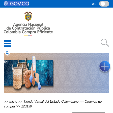
Pasar al contenido principal
A+/-
(current)
Inicio
• Datos abiertos
• Consulta RUES
• PQRSD
• Preguntas Frecuentes
search
EN
Inicio
Tienda Virtual del Estado Colombiano
Ordenes de
compra
123130