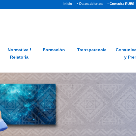
(current)
Inicio
• Datos abiertos
• Consulta RUES
Sitio
Glosario
PQRSD
Preguntas frecuentes
Normativa /
Formación
Transparencia
Comunica
Relatoría
y Pre