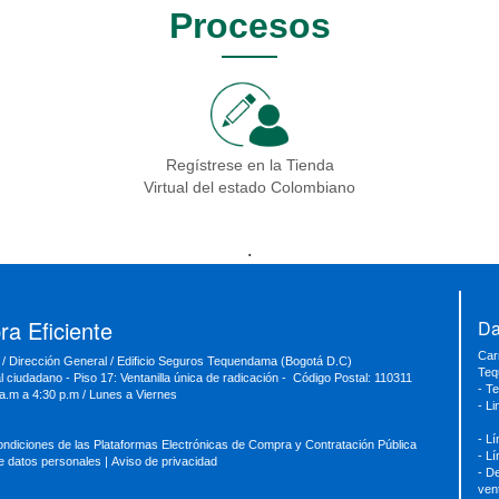
Procesos
Regístrese en la Tienda
Virtual del estado Colombiano
.
a Eficiente
Da
Car
 / Dirección General / Edificio Seguros Tequendama (Bogotá D.C)
Teq
al ciudadano - Piso 17: Ventanilla única de radicación - Código Postal: 110311
- T
 a.m a 4:30 p.m / Lunes a Viernes
- L
- L
ondiciones de las Plataformas Electrónicas de Compra y Contratación Pública
- L
de datos personales
|
Aviso de privacidad
- D
ven