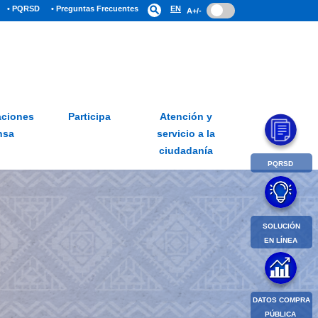
• PQRSD
• Preguntas Frecuentes
search
EN
A+/-
ciones
Participa
Atención y
nsa
servicio a la
ciudadanía
PQRSD
SOLUCIÓN
EN LÍNEA
DATOS COMPRA
PÚBLICA