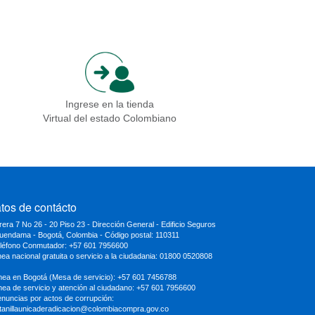
Ingrese en la tienda
Virtual del estado Colombiano
tos de contácto
rera 7 No 26 - 20 Piso 23 - Dirección General - Edificio Seguros
uendama - Bogotá, Colombia - Código postal: 110311
eléfono Conmutador: +57 601 7956600
inea nacional gratuita o servicio a la ciudadania: 01800 0520808
ínea en Bogotá (Mesa de servicio): +57 601 7456788
ínea de servicio y atención al ciudadano: +57 601 7956600
enuncias por actos de corrupción:
tanillaunicaderadicacion
@colombiacompra.gov.co