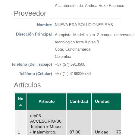
A la atención de: Andrea Rozo Pacheco
Proveedor
Nombre
NUEVA ERA SOLUCIONES SAS
Dirección Principal
Autopista Medellin km 2 parque empresarial
tecnologico torre A piso 3
Cota, Cundinamarca
Colombia
Teléfono (Del Trabajo)
+57 (57) 6913500
Teléfono (Celular)
+57 (1 ) 3166335750
Artículos
No
Articulo
Cantidad
Unidad
Preci
etp03 -
ACCESORIO-30.
Teclado + Mouse
1
- Inalambrico,
87.00
Unidad
75.000,0