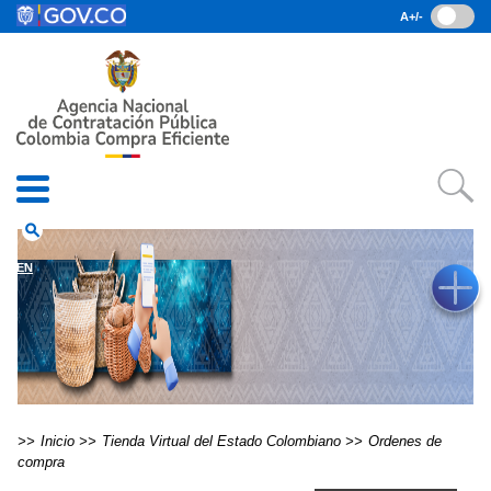
Pasar al contenido principal
A+/-
(current)
Inicio
• Datos abiertos
• Consulta RUES
• PQRSD
• Preguntas Frecuentes
search
EN
Inicio
Tienda Virtual del Estado Colombiano
Ordenes de
compra