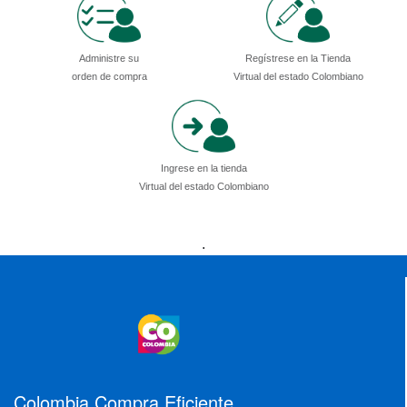
Administre su
Regístrese en la Tienda
orden de compra
Virtual del estado Colombiano
Ingrese en la tienda
Virtual del estado Colombiano
Presidencia
Vicepresidencia
MinMinas
.
MinTransporte
MinJusticia
MinComercio
MinVivienda
MinDefensa
MinTIC
MinEducación
MinInterior
MinCultura
MinTrabajo
MinRelaciones
MinAgricultura
MinSalud
MinHacienda
MinAmbiente
Colombia Compra Eficiente