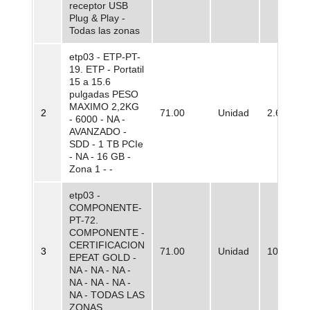
receptor USB
Plug & Play -
Todas las zonas
etp03 - ETP-PT-
19. ETP - Portatil
15 a 15.6
pulgadas PESO
MAXIMO 2,2KG
2
71.00
Unidad
2.618.40
- 6000 - NA -
AVANZADO -
SDD - 1 TB PCIe
- NA - 16 GB -
Zona 1 - -
etp03 -
COMPONENTE-
PT-72.
COMPONENTE -
CERTIFICACION
3
71.00
Unidad
100,00
EPEAT GOLD -
NA - NA - NA -
NA - NA - NA -
NA - TODAS LAS
ZONAS