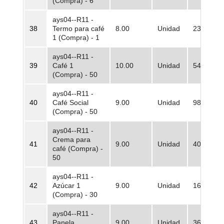
(Compra) - 6
ays04--R11 -
38
Termo para café
8.00
Unidad
23.867,7
1 (Compra) - 1
ays04--R11 -
39
Café 1
10.00
Unidad
547.723,
(Compra) - 50
ays04--R11 -
40
Café Social
9.00
Unidad
986.565,
(Compra) - 50
ays04--R11 -
Crema para
41
9.00
Unidad
404.835,
café (Compra) -
50
ays04--R11 -
42
Azúcar 1
9.00
Unidad
161.334,
(Compra) - 30
ays04--R11 -
43
Panela
9.00
Unidad
36.869,9