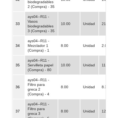
biodegradables
2 (Compra) - 35
ays04--R11 -
Vasos
33
10.00
Unidad
219.953,
biodegradables
3 (Compra) - 35
ays04--R11 -
34
Mezclador 1
8.00
Unidad
2.067,81
(Compra) - 1
ays04--R11 -
35
Servilleta papel
10.00
Unidad
115.635,
(Compra) - 80
ays04--R11 -
Filtro para
36
8.00
Unidad
8.321,74
greca 2
(Compra) - 4
ays04--R11 -
Filtro para
37
8.00
Unidad
12.482,6
greca 3