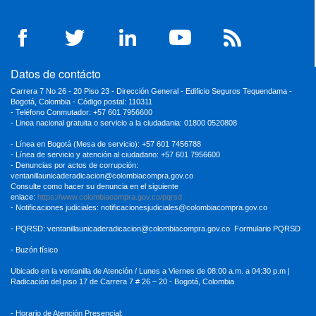
Datos de contácto
Carrera 7 No 26 - 20 Piso 23 - Dirección General - Edificio Seguros Tequendama -
Bogotá, Colombia - Código postal: 110311
- Teléfono Conmutador: +57 601 7956600
- Linea nacional gratuita o servicio a la ciudadania: 01800 0520808
- Línea en Bogotá (Mesa de servicio): +57 601 7456788
- Línea de servicio y atención al ciudadano: +57 601 7956600
- Denuncias por actos de corrupción:
ventanillaunicaderadicacion
@colombiacompra.gov.co
Consulte como hacer su denuncia en el siguiente
enlace:
https://www.colombiacompra.gov.co/pqrsd
- Notificaciones judiciales:
notificacionesjudiciales@colombiacompra.gov.co
- PQRSD:
ventanillaunicaderadicacion@colombiacompra.gov.co
Formulario PQRSD
- Buzón físico
Ubicado en la ventanilla de Atención / Lunes a Viernes de 08:00 a.m. a 04:30
p.m |
Radicación del piso 17 de Carrera 7 # 26 – 20 - Bogotá, Colombia
- Horario de Atención Presencial: