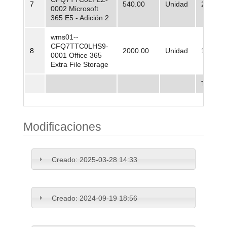
7
540.00
Unidad
244.279
0002 Microsoft
365 E5 - Adición 2
wms01--
CFQ7TTC0LHS9-
8
2000.00
Unidad
10.285,
0001 Office 365
Extra File Storage
Total
Modificaciones
Creado:
2025-03-28 14:33
Creado:
2024-09-19 18:56