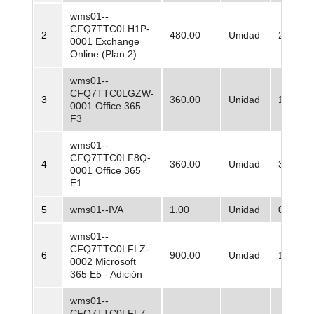
wms01--
CFQ7TTC0LH1P-
2
480.00
Unidad
26.013,
0001 Exchange
Online (Plan 2)
wms01--
CFQ7TTC0LGZW-
3
360.00
Unidad
13.006,
0001 Office 365
F3
wms01--
CFQ7TTC0LF8Q-
4
360.00
Unidad
32.516,
0001 Office 365
E1
5
wms01--IVA
1.00
Unidad
0,00
wms01--
CFQ7TTC0LFLZ-
6
900.00
Unidad
184.593
0002 Microsoft
365 E5 - Adición
wms01--
CFQ7TTC0LFLZ-