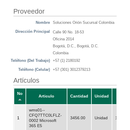
Proveedor
Nombre
Soluciones Orión Sucursal Colombia
Dirección Principal
Calle 90 No. 18-53
Oficina 2014
Bogotá, D.C., Bogotá, D.C.
Colombia
Teléfono (Del Trabajo)
+57 (1) 2180192
Teléfono (Celular)
+57 (301) 3012379213
Artículos
No
Articulo
Cantidad
Unidad
Preci
wms01--
CFQ7TTC0LFLZ-
1
3456.00
Unidad
185.346
0002 Microsoft
365 E5