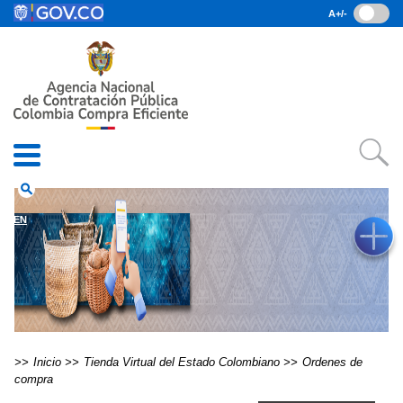
Pasar al contenido principal
A+/-
(current)
Inicio
• Datos abiertos
• Consulta RUES
• PQRSD
• Preguntas Frecuentes
search
EN
Inicio
Tienda Virtual del Estado Colombiano
Ordenes de
compra