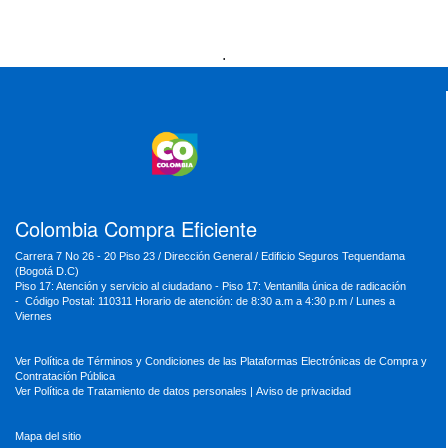
Presidencia
Vicepresidencia
MinMinas
.
MinTransporte
MinJusticia
MinComercio
MinVivienda
MinDefensa
MinTIC
MinEducación
MinInterior
MinCultura
MinTrabajo
MinRelaciones
MinAgricultura
MinSalud
MinHacienda
MinAmbiente
Colombia Compra Eficiente
Carrera 7 No 26 - 20 Piso 23 / Dirección General / Edificio Seguros Tequendama
(Bogotá D.C)
Piso 17: Atención y servicio al ciudadano - Piso 17: Ventanilla única de radicación
- Código Postal: 110311 Horario de atención: de 8:30 a.m a 4:30 p.m / Lunes a
Viernes
Ver Política de Términos y Condiciones de las Plataformas Electrónicas de Compra y
Contratación Pública
Ver Política de Tratamiento de datos personales
|
Aviso de privacidad
Mapa del sitio