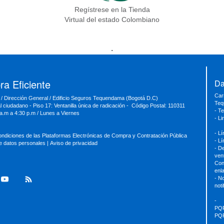
Regístrese en la Tienda
Virtual del estado Colombiano
.
a Eficiente
Da
Car
 / Dirección General / Edificio Seguros Tequendama (Bogotá D.C)
Teq
al ciudadano - Piso 17: Ventanilla única de radicación - Código Postal: 110311
- T
 a.m a 4:30 p.m / Lunes a Viernes
- L
- L
ondiciones de las Plataformas Electrónicas de Compra y Contratación Pública
- L
de datos personales
|
Aviso de privacidad
- D
ven
Con
enl
- No
not
-
PQ
PQ