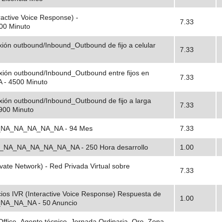
ractive Voice Response) -
7.33
0 Minuto
ión outbound/Inbound_Outbound de fijo a celular
7.33
xión outbound/Inbound_Outbound entre fijos en
7.33
 - 4500 Minuto
xión outbound/Inbound_Outbound de fijo a larga
7.33
900 Minuto
NA_NA_NA_NA_NA_NA - 94 Mes
7.33
llo_NA_NA_NA_NA_NA_NA - 250 Hora desarrollo
1.00
vate Network) - Red Privada Virtual sobre
7.33
ios IVR (Interactive Voice Response) Respuesta de
1.00
A_NA_NA_NA - 50 Anuncio
Office_Agente técnico_Jornada Ordinaria_Oro_Zona