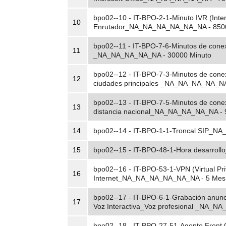
bpo02--10 - IT-BPO-2-1-Minuto IVR (Inte
10
Enrutador_NA_NA_NA_NA_NA_NA - 8500
bpo02--11 - IT-BPO-7-6-Minutos de conex
11
_NA_NA_NA_NA_NA - 30000 Minuto
bpo02--12 - IT-BPO-7-3-Minutos de cone
12
ciudades principales _NA_NA_NA_NA_NA
bpo02--13 - IT-BPO-7-5-Minutos de cone
13
distancia nacional_NA_NA_NA_NA_NA - 
14
bpo02--14 - IT-BPO-1-1-Troncal SIP_
15
bpo02--15 - IT-BPO-48-1-Hora desarro
bpo02--16 - IT-BPO-53-1-VPN (Virtual Pri
16
Internet_NA_NA_NA_NA_NA_NA - 5 Mes
bpo02--17 - IT-BPO-6-1-Grabación anunc
17
Voz Interactiva_Voz profesional _NA_N
bpo02--18 - IT-BPO-27-51-Agente Front 