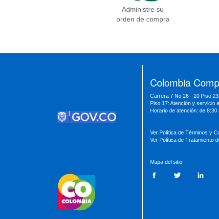
Administre su
orden de compra
Presidencia
Vicepresidencia
MinMinas
MinTransporte
MinJusticia
MinComercio
MinVivienda
MinDefensa
MinTIC
Colombia Compr
MinEducación
MinInterior
MinCultura
Carrera 7 No 26 - 20 Piso 23
MinTrabajo
MinRelaciones
MinAgricultura
Piso 17: Atención y servicio 
MinSalud
MinHacienda
MinAmbiente
Horario de atención: de 8:30
Ver Política de Términos y C
Ver Política de Tratamiento 
Mapa del sitio