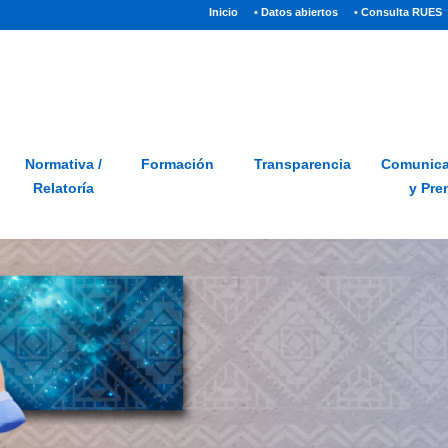
(current)
Inicio
• Datos abiertos
• Consulta RUES
Sitio
Glosario
PQRSD
Preguntas frecuentes
Normativa /
Formación
Transparencia
Comunica
Relatoría
y Pre