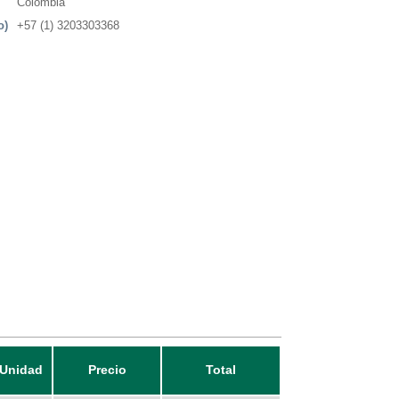
Colombia
o)
+57 (1) 3203303368
Unidad
Precio
Total