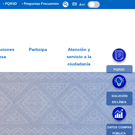
• PQRSD
• Preguntas Frecuentes
search
EN
A+/-
ciones
Participa
Atención y
nsa
servicio a la
ciudadanía
PQRSD
SOLUCIÓN
EN LÍNEA
DATOS COMPRA
PÚBLICA