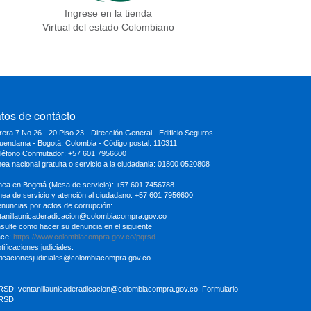
Ingrese en la tienda
Virtual del estado Colombiano
tos de contácto
rera 7 No 26 - 20 Piso 23 - Dirección General - Edificio Seguros
uendama - Bogotá, Colombia - Código postal: 110311
eléfono Conmutador: +57 601 7956600
inea nacional gratuita o servicio a la ciudadania: 01800 0520808
ínea en Bogotá (Mesa de servicio): +57 601 7456788
ínea de servicio y atención al ciudadano: +57 601 7956600
enuncias por actos de corrupción:
tanillaunicaderadicacion
@colombiacompra.gov.co
sulte como hacer su denuncia en el siguiente
ace:
https://www.colombiacompra.gov.co/pqrsd
tificaciones judiciales:
ificacionesjudiciales@colombiacompra.gov.co
RSD:
ventanillaunicaderadicacion@colombiacompra.gov.co
Formulario
RSD