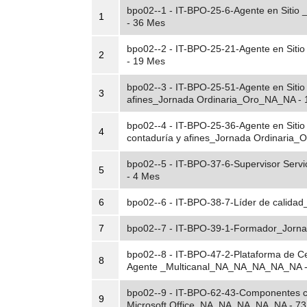
bpo02--1 - IT-BPO-25-6-Agente en Siti
1
- 36 Mes
bpo02--2 - IT-BPO-25-21-Agente en Sit
2
- 19 Mes
bpo02--3 - IT-BPO-25-51-Agente en Sitio
3
afines_Jornada Ordinaria_Oro_NA_NA - 
bpo02--4 - IT-BPO-25-36-Agente en Sitio
4
contaduría y afines_Jornada Ordinaria
bpo02--5 - IT-BPO-37-6-Supervisor Se
5
- 4 Mes
6
bpo02--6 - IT-BPO-38-7-Líder de calid
7
bpo02--7 - IT-BPO-39-1-Formador_Jor
bpo02--8 - IT-BPO-47-2-Plataforma de C
8
Agente _Multicanal_NA_NA_NA_NA_NA - 6
bpo02--9 - IT-BPO-62-43-Componentes c
9
Microsoft Office_NA_NA_NA_NA_NA - 73