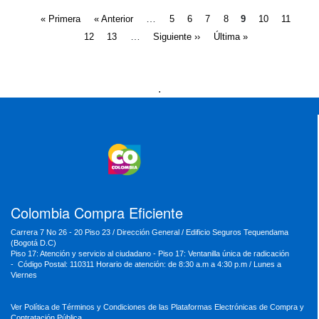
Páginas
…
« Primera
« Anterior
5
6
7
8
9
10
11
…
12
13
Siguiente ››
Última »
Presidencia
Vicepresidencia
MinMinas
.
MinTransporte
MinJusticia
MinComercio
MinVivienda
MinDefensa
MinTIC
MinEducación
MinInterior
MinCultura
MinTrabajo
MinRelaciones
MinAgricultura
MinSalud
MinHacienda
MinAmbiente
Colombia Compra Eficiente
Carrera 7 No 26 - 20 Piso 23 / Dirección General / Edificio Seguros Tequendama
(Bogotá D.C)
Piso 17: Atención y servicio al ciudadano - Piso 17: Ventanilla única de radicación
- Código Postal: 110311 Horario de atención: de 8:30 a.m a 4:30 p.m / Lunes a
Viernes
Ver Política de Términos y Condiciones de las Plataformas Electrónicas de Compra y
Contratación Pública