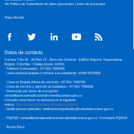
Ver Política de Tratamiento de datos personales
|
Aviso de privacidad
Mapa del sitio
Datos de contácto
Carrera 7 No 26 - 20 Piso 23 - Dirección General - Edificio Seguros Tequendama -
Bogotá, Colombia - Código postal: 110311
- Teléfono Conmutador: +57 601 7956600
- Linea nacional gratuita o servicio a la ciudadania: 01800 0520808
- Línea en Bogotá (Mesa de servicio): +57 601 7456788
- Línea de servicio y atención al ciudadano: +57 601 7956600
- Denuncias por actos de corrupción:
ventanillaunicaderadicacion
@colombiacompra.gov.co
Consulte como hacer su denuncia en el siguiente
enlace:
https://www.colombiacompra.gov.co/pqrsd
- Notificaciones judiciales:
notificacionesjudiciales@colombiacompra.gov.co
- PQRSD:
ventanillaunicaderadicacion@colombiacompra.gov.co
Formulario PQRSD
- Buzón físico