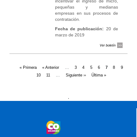
incentivar el ingreso de micro,
pequeñas y medianas
empresas en sus procesos de
contratación.
Fecha de publicación:
20 de
marzo de 2019
Ver boletín
Páginas
…
« Primera
« Anterior
3
4
5
6
7
8
9
…
10
11
Siguiente ››
Última »
Presidencia
Vicepresidencia
MinMinas
.
MinTransporte
MinJusticia
MinComercio
MinVivienda
MinDefensa
MinTIC
MinEducación
MinInterior
MinCultura
MinTrabajo
MinRelaciones
MinAgricultura
MinSalud
MinHacienda
MinAmbiente