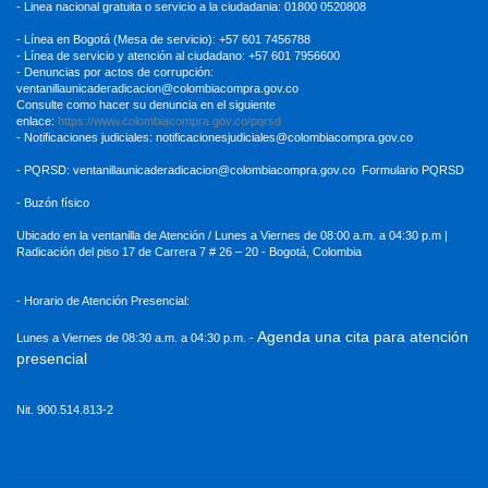
- Linea nacional gratuita o servicio a la ciudadania: 01800 0520808
- Línea en Bogotá (Mesa de servicio): +57 601 7456788
- Línea de servicio y atención al ciudadano: +57 601 7956600
- Denuncias por actos de corrupción:
ventanillaunicaderadicacion
@colombiacompra.gov.co
Consulte como hacer su denuncia en el siguiente
enlace:
https://www.colombiacompra.gov.co/pqrsd
- Notificaciones judiciales:
notificacionesjudiciales@colombiacompra.gov.co
- PQRSD:
ventanillaunicaderadicacion@colombiacompra.gov.co
Formulario PQRSD
- Buzón físico
Ubicado en la ventanilla de Atención / Lunes a Viernes de 08:00 a.m. a 04:30
p.m |
Radicación del piso 17 de Carrera 7 # 26 – 20 - Bogotá, Colombia
- Horario de Atención Presencial:
Agenda una cita para atención
Lunes a Viernes de 08:30 a.m. a 04:30 p.m. -
presencial
Nit. 900.514.813-2