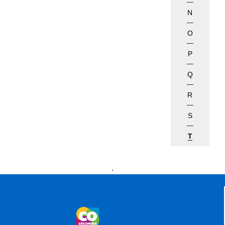
N
O
P
Q
R
S
T
Presidencia
Vicepresidencia
MinMinas
.
MinTransporte
MinJusticia
MinComercio
MinVivienda
MinDefensa
MinTIC
MinEducación
MinInterior
MinCultura
MinTrabajo
MinRelaciones
MinAgricultura