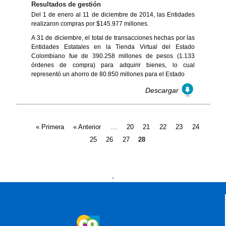
Resultados de gestión
Del 1 de enero al 11 de diciembre de 2014, las Entidades
realizaron compras por $145.977 millones.
A 31 de diciembre, el total de transacciones hechas por las
Entidades Estatales en la Tienda Virtual del Estado
Colombiano fue de 390.258 millones de pesos (1.133
órdenes de compra) para adquirir bienes, lo cual
representó un ahorro de 80.850 millones para el Estado
Descargar
Páginas
…
« Primera
« Anterior
20
21
22
23
24
25
26
27
28
Presidencia
Vicepresidencia
MinMinas
.
MinTransporte
MinJusticia
MinComercio
MinVivienda
MinDefensa
MinTIC
MinEducación
MinInterior
MinCultura
MinTrabajo
MinRelaciones
MinAgricultura