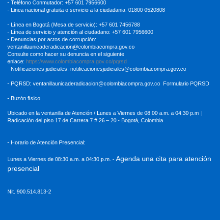
- Teléfono Conmutador: +57 601 7956600
- Linea nacional gratuita o servicio a la ciudadania: 01800 0520808
- Línea en Bogotá (Mesa de servicio): +57 601 7456788
- Línea de servicio y atención al ciudadano: +57 601 7956600
- Denuncias por actos de corrupción:
ventanillaunicaderadicacion
@colombiacompra.gov.co
Consulte como hacer su denuncia en el siguiente
enlace:
https://www.colombiacompra.gov.co/pqrsd
- Notificaciones judiciales:
notificacionesjudiciales@colombiacompra.gov.co
- PQRSD:
ventanillaunicaderadicacion@colombiacompra.gov.co
Formulario PQRSD
- Buzón físico
Ubicado en la ventanilla de Atención / Lunes a Viernes de 08:00 a.m. a 04:30
p.m |
Radicación del piso 17 de Carrera 7 # 26 – 20 - Bogotá, Colombia
- Horario de Atención Presencial:
Agenda una cita para atención
Lunes a Viernes de 08:30 a.m. a 04:30 p.m. -
presencial
Nit. 900.514.813-2