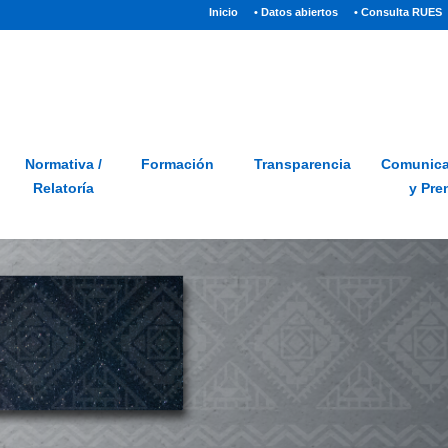
(current)
Inicio
• Datos abiertos
• Consulta RUES
Sitio
Glosario
PQRSD
Preguntas frecuentes
Normativa /
Formación
Transparencia
Comunica
Relatoría
y Pre