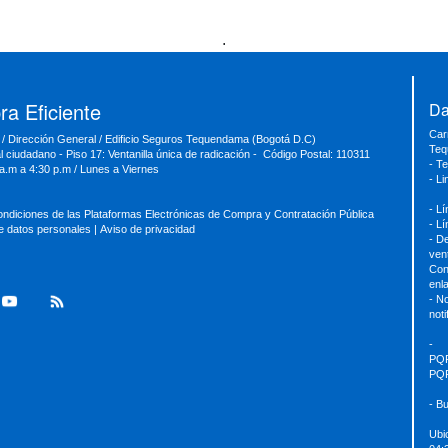
.
a Eficiente
Da
Car
 / Dirección General / Edificio Seguros Tequendama (Bogotá D.C)
Teq
al ciudadano - Piso 17: Ventanilla única de radicación - Código Postal: 110311
- T
 a.m a 4:30 p.m / Lunes a Viernes
- L
- L
ondiciones de las Plataformas Electrónicas de Compra y Contratación Pública
- L
de datos personales
|
Aviso de privacidad
- D
ven
Con
enl
- No
not
-
PQ
PQ
- B
Ubi