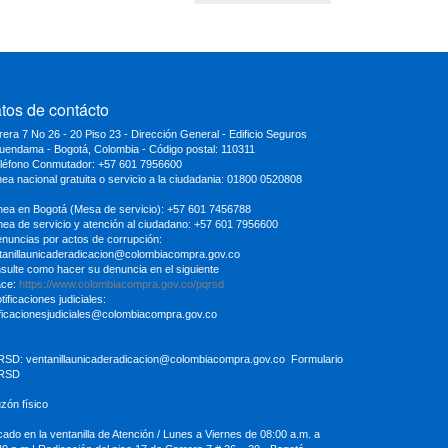
tos de contácto
rera 7 No 26 - 20 Piso 23 - Dirección General - Edificio Seguros
uendama - Bogotá, Colombia - Código postal: 110311
eléfono Conmutador: +57 601 7956600
inea nacional gratuita o servicio a la ciudadania: 01800 0520808
ínea en Bogotá (Mesa de servicio): +57 601 7456788
ínea de servicio y atención al ciudadano: +57 601 7956600
enuncias por actos de corrupción:
tanillaunicaderadicacion
@colombiacompra.gov.co
sulte como hacer su denuncia en el siguiente
ace:
https://www.colombiacompra.gov.co/pqrsd
tificaciones judiciales:
ificacionesjudiciales@colombiacompra.gov.co
RSD:
ventanillaunicaderadicacion@colombiacompra.gov.co
Formulario
RSD
uzón físico
cado en la ventanilla de Atención / Lunes a Viernes de 08:00 a.m. a