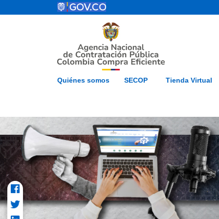
Pasar al contenido principal
ESP
Inicio
Mapa del 
Quiénes somos
SECOP
Tienda Virtual