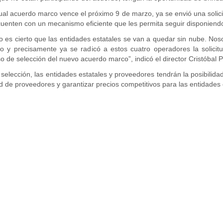
tual acuerdo marco vence el próximo 9 de marzo, ya se envió una solic
s cuenten con un mecanismo eficiente que les permita seguir disponiendo
 es cierto que las entidades estatales se van a quedar sin nube. Noso
vo y precisamente ya se radicó a estos cuatro operadores la solici
 de selección del nuevo acuerdo marco”, indicó el director Cristóbal Pa
elección, las entidades estatales y proveedores tendrán la posibilidad
 de proveedores y garantizar precios competitivos para las entidades 