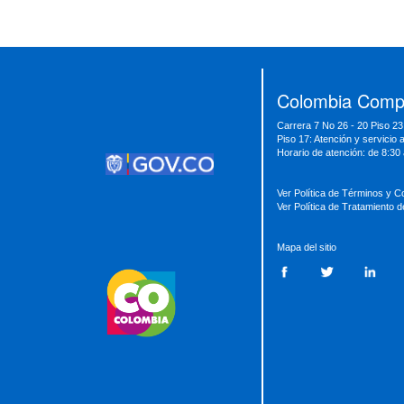
Presidencia
Vicepresidencia
MinMinas
MinTransporte
MinJusticia
MinComercio
MinVivienda
MinDefensa
MinTIC
Colombia Compr
MinEducación
MinInterior
MinCultura
Carrera 7 No 26 - 20 Piso 23
MinTrabajo
MinRelaciones
MinAgricultura
Piso 17: Atención y servicio 
MinSalud
MinHacienda
MinAmbiente
Horario de atención: de 8:30
Ver Política de Términos y C
Ver Política de Tratamiento 
Mapa del sitio