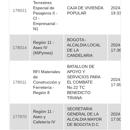
Terrestres
Especial de
CAJA DE VIVIENDA
2024-09-
178021
Pasajeros II -
POPULAR
19:33:47.
CI -
Empresarial -
N1
BOGOTA -
Región 11 -
ALCALDIA LOCAL
2024-09-
178014
Aseo IV
DE LA
17:36:52.
(MiPymes)
CANDELARIA
BATALLON DE
RFI Materiales
APOYO Y
de
SERVICIOS PARA
2024-09-
178011
Construcción y
EL COMBATE
17:05:08.
Ferretería -
No.22 TC
Región 8
BENEDICTO
TRIANA
SECRETARIA
Región 11 -
GENERAL DE LA
2024-09-
177870
Aseo y
ALCALDIA MAYOR
17:00:00.
Cafetería IV
DE BOGOTA D.C.