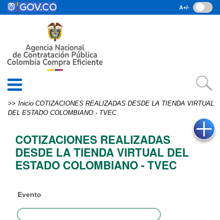
Pasar al contenido principal
A+/-
(current)
Inicio
• Datos abiertos
• Consulta RUES
• PQRSD
• Preguntas Frecuentes
search
Inicio
COTIZACIONES REALIZADAS DESDE LA TIENDA VIRTUAL
DEL ESTADO COLOMBIANO - TVEC
EN
COTIZACIONES REALIZADAS
DESDE LA TIENDA VIRTUAL DEL
ESTADO COLOMBIANO - TVEC
Evento