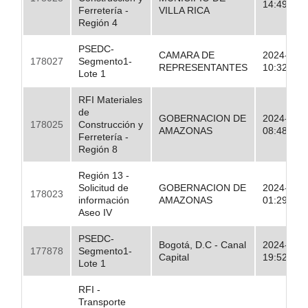
14:49:07.
Ferretería -
VILLA RICA
Región 4
PSEDC-
CAMARA DE
2024-09-
178027
Segmento1-
REPRESENTANTES
10:32:39.
Lote 1
RFI Materiales
de
GOBERNACION DE
2024-09-
178025
Construcción y
AMAZONAS
08:48:45.
Ferretería -
Región 8
Región 13 -
Solicitud de
GOBERNACION DE
2024-09-
178023
información
AMAZONAS
01:29:24.
Aseo IV
PSEDC-
Bogotá, D.C - Canal
2024-09-
177878
Segmento1-
Capital
19:52:19.
Lote 1
RFI -
Transporte