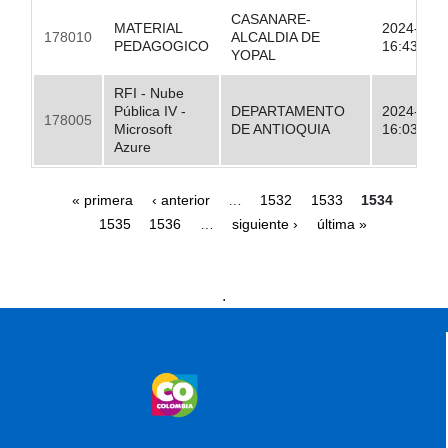
CASANARE-
MATERIAL
2024-09-
178010
ALCALDIA DE
PEDAGOGICO
16:43:38.
YOPAL
RFI - Nube
Pública IV -
DEPARTAMENTO
2024-09-
178005
Microsoft
DE ANTIOQUIA
16:03:08.
Azure
Páginas
« primera
‹ anterior
…
1532
1533
1534
1535
1536
…
siguiente ›
última »
Presidencia
Vicepresidencia
MinMinas
.
MinTransporte
MinJusticia
MinComercio
MinVivienda
MinDefensa
MinTIC
MinEducación
MinInterior
MinCultura
MinTrabajo
MinRelaciones
MinAgricultura
MinSalud
MinHacienda
MinAmbiente