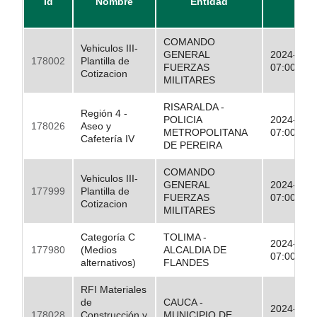
Id
Nombre
Entidad
Inic
COMANDO
Vehiculos III-
GENERAL
2024-09-
178002
Plantilla de
FUERZAS
07:00:00.
Cotizacion
MILITARES
RISARALDA -
Región 4 -
POLICIA
2024-09-
178026
Aseo y
METROPOLITANA
07:00:00.
Cafetería IV
DE PEREIRA
COMANDO
Vehiculos III-
GENERAL
2024-09-
177999
Plantilla de
FUERZAS
07:00:00.
Cotizacion
MILITARES
Categoría C
TOLIMA -
2024-09-
177980
(Medios
ALCALDIA DE
07:00:00.
alternativos)
FLANDES
RFI Materiales
de
CAUCA -
2024-09-
178028
Construcción y
MUNICIPIO DE