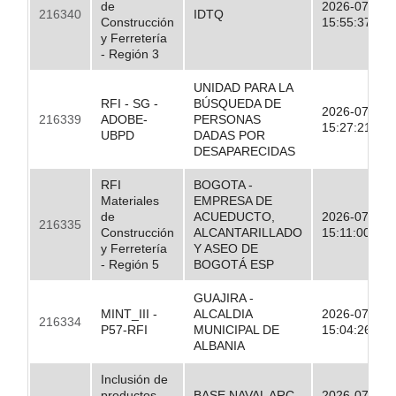
de
2026-07-17
216340
IDTQ
Construcción
15:55:37.00
y Ferretería
- Región 3
UNIDAD PARA LA
RFI - SG -
BÚSQUEDA DE
2026-07-17
216339
ADOBE-
PERSONAS
15:27:21.00
UBPD
DADAS POR
DESAPARECIDAS
RFI
BOGOTA -
Materiales
EMPRESA DE
de
ACUEDUCTO,
2026-07-17
216335
Construcción
ALCANTARILLADO
15:11:00.00
y Ferretería
Y ASEO DE
- Región 5
BOGOTÁ ESP
GUAJIRA -
MINT_III -
ALCALDIA
2026-07-17
216334
P57-RFI
MUNICIPAL DE
15:04:26.00
ALBANIA
Inclusión de
productos-
BASE NAVAL ARC
2026-07-17