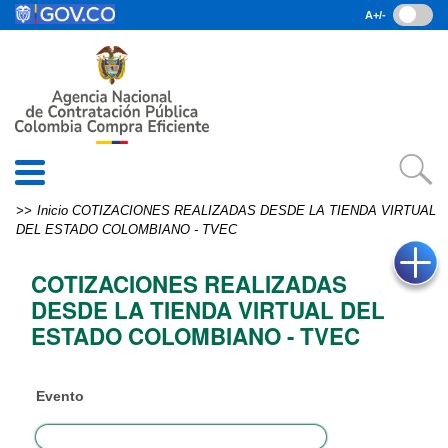
Pasar al contenido principal
A+/-
(current)
Inicio
• Datos abiertos
• Consulta RUES
• PQRSD
• Preguntas Frecuentes
search
Inicio
COTIZACIONES REALIZADAS DESDE LA TIENDA VIRTUAL
DEL ESTADO COLOMBIANO - TVEC
EN
COTIZACIONES REALIZADAS
DESDE LA TIENDA VIRTUAL DEL
ESTADO COLOMBIANO - TVEC
Evento