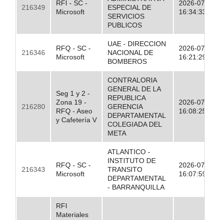
RFI - SC -
2026-07-17
216349
ESPECIAL DE
Microsoft
16:34:33.00
SERVICIOS
PUBLICOS
UAE - DIRECCION
RFQ - SC -
2026-07-17
216346
NACIONAL DE
Microsoft
16:21:29.00
BOMBEROS
CONTRALORIA
GENERAL DE LA
Seg 1 y 2 -
REPUBLICA
Zona 19 -
2026-07-17
216280
GERENCIA
RFQ - Aseo
16:08:25.00
DEPARTAMENTAL
y Cafetería V
COLEGIADA DEL
META
ATLANTICO -
INSTITUTO DE
RFQ - SC -
2026-07-17
216343
TRANSITO
Microsoft
16:07:59.00
DEPARTAMENTAL
- BARRANQUILLA
RFI
Materiales