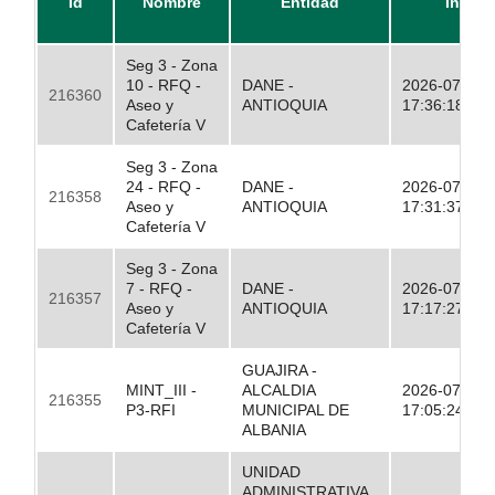
Id
Nombre
Entidad
Inicio
Seg 3 - Zona
10 - RFQ -
DANE -
2026-07-17
216360
Aseo y
ANTIOQUIA
17:36:18.00
Cafetería V
Seg 3 - Zona
24 - RFQ -
DANE -
2026-07-17
216358
Aseo y
ANTIOQUIA
17:31:37.00
Cafetería V
Seg 3 - Zona
7 - RFQ -
DANE -
2026-07-17
216357
Aseo y
ANTIOQUIA
17:17:27.00
Cafetería V
GUAJIRA -
MINT_III -
ALCALDIA
2026-07-17
216355
P3-RFI
MUNICIPAL DE
17:05:24.00
ALBANIA
UNIDAD
ADMINISTRATIVA