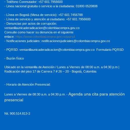
- Teléfono Conmutador: +57 601 7956600
- Linea nacional gratuita o servicio a la ciudadania: 01800 0520808
- Línea en Bogotá (Mesa de servicio): +57 601 7456788
- Línea de servicio y atención al ciudadano: +57 601 7956600
- Denuncias por actos de corrupción:
ventanillaunicaderadicacion
@colombiacompra.gov.co
Consulte como hacer su denuncia en el siguiente
enlace:
https://www.colombiacompra.gov.co/pqrsd
- Notificaciones judiciales:
notificacionesjudiciales@colombiacompra.gov.co
- PQRSD:
ventanillaunicaderadicacion@colombiacompra.gov.co
Formulario PQRSD
- Buzón físico
Ubicado en la ventanilla de Atención / Lunes a Viernes de 08:00 a.m. a 04:30
p.m |
Radicación del piso 17 de Carrera 7 # 26 – 20 - Bogotá, Colombia
- Horario de Atención Presencial:
Agenda una cita para atención
Lunes a Viernes de 08:30 a.m. a 04:30 p.m. -
presencial
Nit. 900.514.813-2