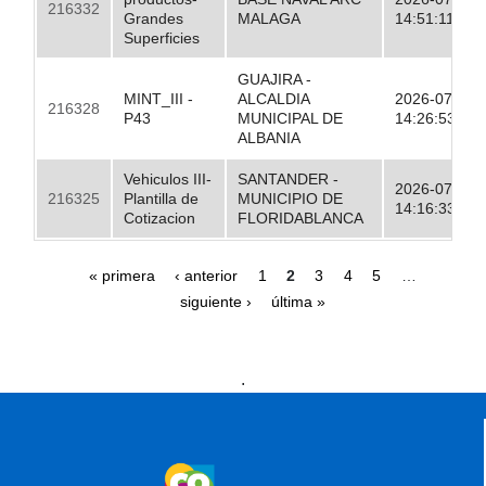
216332
Grandes
MALAGA
14:51:11.00
Superficies
GUAJIRA -
MINT_III -
ALCALDIA
2026-07-17
216328
P43
MUNICIPAL DE
14:26:53.00
ALBANIA
Vehiculos III-
SANTANDER -
2026-07-17
216325
Plantilla de
MUNICIPIO DE
14:16:33.00
Cotizacion
FLORIDABLANCA
Páginas
« primera
‹ anterior
1
2
3
4
5
…
siguiente ›
última »
Presidencia
Vicepresidencia
MinMinas
.
MinTransporte
MinJusticia
MinComercio
MinVivienda
MinDefensa
MinTIC
MinEducación
MinInterior
MinCultura
MinTrabajo
MinRelaciones
MinAgricultura