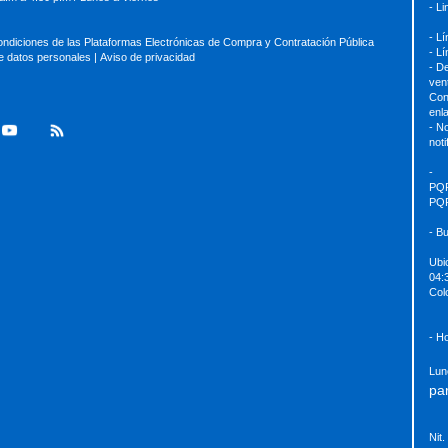
- L
- L
ondiciones de las Plataformas Electrónicas de Compra y Contratación Pública
- L
de datos personales
|
Aviso de privacidad
- D
ven
Con
enl
- No
not
-
PQ
PQ
- B
Ubi
04:
Col
- H
Lun
pa
Nit