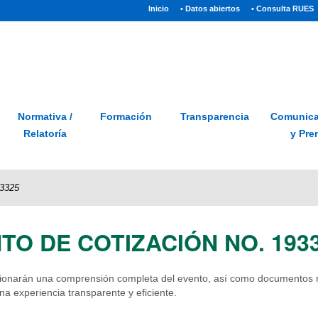
(current)
Inicio
• Datos abiertos
• Consulta RUES
Sitio
Glosario
PQRSD
Preguntas frecuentes
Normativa /
Formación
Transparencia
Comunica
Relatoría
y Pre
93325
TO DE COTIZACIÓN NO. 193
cionarán una comprensión completa del evento, así como documentos re
a experiencia transparente y eficiente.