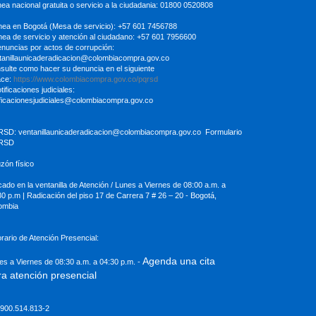
inea nacional gratuita o servicio a la ciudadania: 01800 0520808
ínea en Bogotá (Mesa de servicio): +57 601 7456788
ínea de servicio y atención al ciudadano: +57 601 7956600
enuncias por actos de corrupción:
tanillaunicaderadicacion
@colombiacompra.gov.co
sulte como hacer su denuncia en el siguiente
ace:
https://www.colombiacompra.gov.co/pqrsd
tificaciones judiciales:
ificacionesjudiciales@colombiacompra.gov.co
RSD:
ventanillaunicaderadicacion@colombiacompra.gov.co
Formulario
RSD
uzón físico
cado en la ventanilla de Atención / Lunes a Viernes de 08:00 a.m. a
30
p.m | Radicación del piso 17 de Carrera 7 # 26 – 20 - Bogotá,
ombia
orario de Atención Presencial:
Agenda una cita
es a Viernes de 08:30 a.m. a 04:30 p.m. -
ra atención presencial
. 900.514.813-2