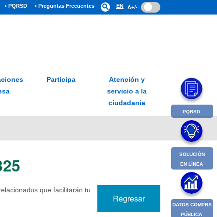
• PQRSD
• Preguntas Frecuentes
search
EN
A+/-
ciones
Participa
Atención y
nsa
servicio a la
ciudadanía
PQRSD
SOLUCIÓN
325
EN LÍNEA
lacionados que facilitarán tu
Regresar
DATOS COMPRA
PÚBLICA