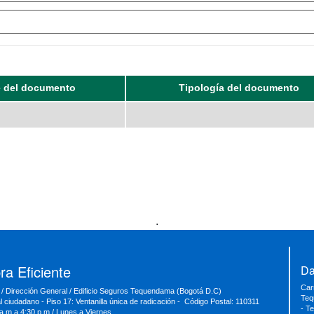
 del documento
Tipología del documento
.
a Eficiente
Da
Car
 / Dirección General / Edificio Seguros Tequendama (Bogotá D.C)
Teq
al ciudadano - Piso 17: Ventanilla única de radicación - Código Postal: 110311
- T
 a.m a 4:30 p.m / Lunes a Viernes