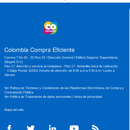
MinTransporte
MinJusticia
MinComercio
MinVivienda
MinDefensa
MinTIC
MinEducación
MinInterior
MinCultura
MinTrabajo
MinRelaciones
MinAgricultura
MinSalud
MinHacienda
MinAmbiente
Colombia Compra Eficiente
Carrera 7 No 26 - 20 Piso 23 / Dirección General / Edificio Seguros Tequendama
(Bogotá D.C)
Piso 17: Atención y servicio al ciudadano - Piso 17: Ventanilla única de radicación
- Código Postal: 110311 Horario de atención: de 8:30 a.m a 4:30 p.m / Lunes a
Viernes
Ver Política de Términos y Condiciones de las Plataformas Electrónicas de Compra y
Contratación Pública
Ver Política de Tratamiento de datos personales
|
Aviso de privacidad
Mapa del sitio