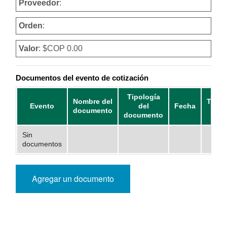
Proveedor
:
Orden
:
Valor
: $COP 0.00
Documentos del evento de cotización
Tipología
Nombre del
Tama
Evento
del
Fecha
documento
Mb
documento
Sin
documentos
Agregar un documento
Presidencia
Vicepresidencia
MinMinas
.