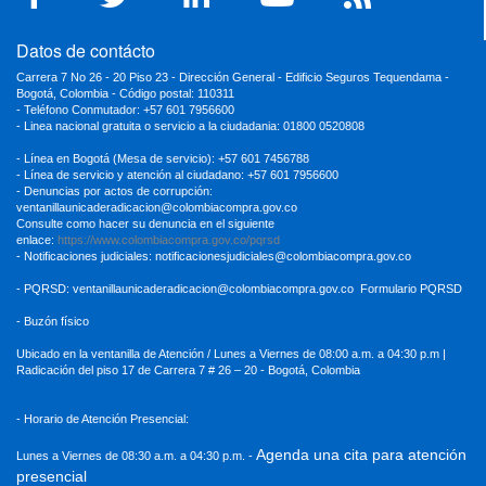
Datos de contácto
Carrera 7 No 26 - 20 Piso 23 - Dirección General - Edificio Seguros Tequendama -
Bogotá, Colombia - Código postal: 110311
- Teléfono Conmutador: +57 601 7956600
- Linea nacional gratuita o servicio a la ciudadania: 01800 0520808
- Línea en Bogotá (Mesa de servicio): +57 601 7456788
- Línea de servicio y atención al ciudadano: +57 601 7956600
- Denuncias por actos de corrupción:
ventanillaunicaderadicacion
@colombiacompra.gov.co
Consulte como hacer su denuncia en el siguiente
enlace:
https://www.colombiacompra.gov.co/pqrsd
- Notificaciones judiciales:
notificacionesjudiciales@colombiacompra.gov.co
- PQRSD:
ventanillaunicaderadicacion@colombiacompra.gov.co
Formulario PQRSD
- Buzón físico
Ubicado en la ventanilla de Atención / Lunes a Viernes de 08:00 a.m. a 04:30
p.m |
Radicación del piso 17 de Carrera 7 # 26 – 20 - Bogotá, Colombia
- Horario de Atención Presencial:
Agenda una cita para atención
Lunes a Viernes de 08:30 a.m. a 04:30 p.m. -
presencial