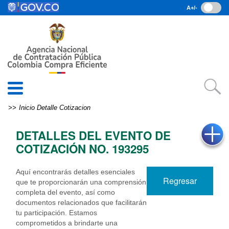
Pasar al contenido principal
A+/-
(current)
Inicio
• Datos abiertos
• Consulta RUES
• PQRSD
• Preguntas Frecuentes
search
Inicio
Detalle Cotizacion
EN
DETALLES DEL EVENTO DE
COTIZACIÓN NO. 193295
Aquí encontrarás detalles esenciales
Regresar
que te proporcionarán una comprensión
completa del evento, así como
documentos relacionados que facilitarán
tu participación. Estamos
comprometidos a brindarte una