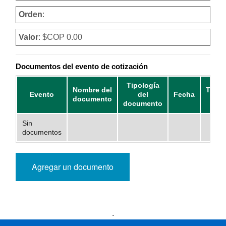
Orden
:
Valor
: $COP 0.00
Documentos del evento de cotización
Tipología
Nombre del
Tama
Evento
del
Fecha
documento
Mb
documento
Sin
documentos
Agregar un documento
Presidencia
Vicepresidencia
MinMinas
.
MinTransporte
MinJusticia
MinComercio