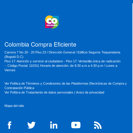
MinVivienda
MinDefensa
MinTIC
MinEducación
MinInterior
MinCultura
MinTrabajo
MinRelaciones
MinAgricultura
MinSalud
MinHacienda
MinAmbiente
Colombia Compra Eficiente
Carrera 7 No 26 - 20 Piso 23 / Dirección General / Edificio Seguros Tequendama
(Bogotá D.C)
Piso 17: Atención y servicio al ciudadano - Piso 17: Ventanilla única de radicación
- Código Postal: 110311 Horario de atención: de 8:30 a.m a 4:30 p.m / Lunes a
Viernes
Ver Política de Términos y Condiciones de las Plataformas Electrónicas de Compra y
Contratación Pública
Ver Política de Tratamiento de datos personales
|
Aviso de privacidad
Mapa del sitio