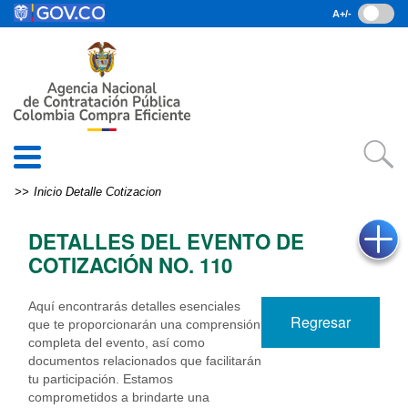
Pasar al contenido principal
A+/-
(current)
Inicio
• Datos abiertos
• Consulta RUES
• PQRSD
• Preguntas Frecuentes
search
Inicio
Detalle Cotizacion
EN
DETALLES DEL EVENTO DE
COTIZACIÓN NO. 110
Aquí encontrarás detalles esenciales
Regresar
que te proporcionarán una comprensión
completa del evento, así como
documentos relacionados que facilitarán
tu participación. Estamos
comprometidos a brindarte una