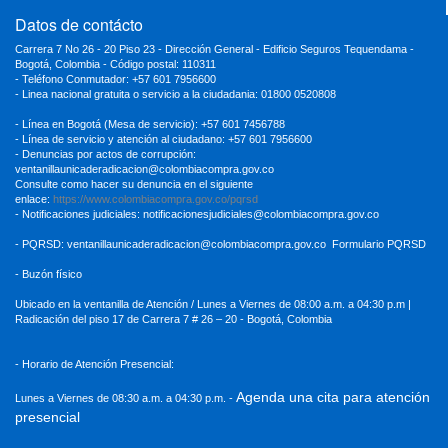
Datos de contácto
Carrera 7 No 26 - 20 Piso 23 - Dirección General - Edificio Seguros Tequendama -
Bogotá, Colombia - Código postal: 110311
- Teléfono Conmutador: +57 601 7956600
- Linea nacional gratuita o servicio a la ciudadania: 01800 0520808
- Línea en Bogotá (Mesa de servicio): +57 601 7456788
- Línea de servicio y atención al ciudadano: +57 601 7956600
- Denuncias por actos de corrupción:
ventanillaunicaderadicacion
@colombiacompra.gov.co
Consulte como hacer su denuncia en el siguiente
enlace:
https://www.colombiacompra.gov.co/pqrsd
- Notificaciones judiciales:
notificacionesjudiciales@colombiacompra.gov.co
- PQRSD:
ventanillaunicaderadicacion@colombiacompra.gov.co
Formulario PQRSD
- Buzón físico
Ubicado en la ventanilla de Atención / Lunes a Viernes de 08:00 a.m. a 04:30
p.m |
Radicación del piso 17 de Carrera 7 # 26 – 20 - Bogotá, Colombia
- Horario de Atención Presencial:
Agenda una cita para atención
Lunes a Viernes de 08:30 a.m. a 04:30 p.m. -
presencial