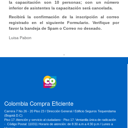
la capacitación son 10 personas; con un número
inferior de asistentes la capacitación será cancelada.
Recibirá la confirmación de la inscripción al correo
registrado en el siguiente Formulario. Verifique por
favor la bandeja de Spam o Correo no deseado.
Luisa Pabon
Presidencia
Vicepresidencia
MinMinas
.
MinTransporte
MinJusticia
MinComercio
MinVivienda
MinDefensa
MinTIC
MinEducación
MinInterior
MinCultura
MinTrabajo
MinRelaciones
MinAgricultura
MinSalud
MinHacienda
MinAmbiente
Colombia Compra Eficiente
Carrera 7 No 26 - 20 Piso 23 / Dirección General / Edificio Seguros Tequendama
(Bogotá D.C)
Piso 17: Atención y servicio al ciudadano - Piso 17: Ventanilla única de radicación
- Código Postal: 110311 Horario de atención: de 8:30 a.m a 4:30 p.m / Lunes a