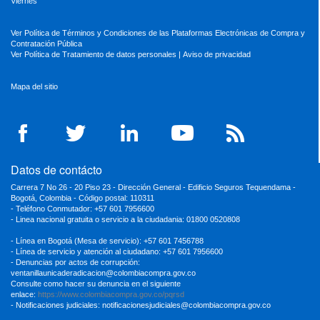
Viernes
Ver Política de Términos y Condiciones de las Plataformas Electrónicas de Compra y
Contratación Pública
Ver Política de Tratamiento de datos personales
|
Aviso de privacidad
Mapa del sitio
Datos de contácto
Carrera 7 No 26 - 20 Piso 23 - Dirección General - Edificio Seguros Tequendama -
Bogotá, Colombia - Código postal: 110311
- Teléfono Conmutador: +57 601 7956600
- Linea nacional gratuita o servicio a la ciudadania: 01800 0520808
- Línea en Bogotá (Mesa de servicio): +57 601 7456788
- Línea de servicio y atención al ciudadano: +57 601 7956600
- Denuncias por actos de corrupción:
ventanillaunicaderadicacion
@colombiacompra.gov.co
Consulte como hacer su denuncia en el siguiente
enlace:
https://www.colombiacompra.gov.co/pqrsd
- Notificaciones judiciales:
notificacionesjudiciales@colombiacompra.gov.co