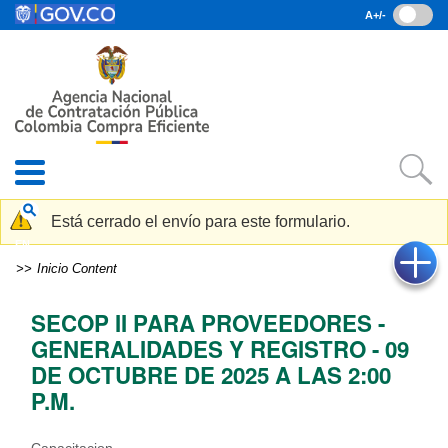
Pasar al contenido principal
A+/-
(current)
Inicio
• Datos abiertos
• Consulta RUES
• PQRSD
• Preguntas Frecuentes
search
Mensaje de advertencia
Está cerrado el envío para este formulario.
EN
Inicio
Content
SECOP II PARA PROVEEDORES -
GENERALIDADES Y REGISTRO - 09
DE OCTUBRE DE 2025 A LAS 2:00
P.M.