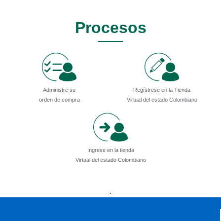
Procesos
Administre su
Regístrese en la Tienda
orden de compra
Virtual del estado Colombiano
Ingrese en la tienda
Virtual del estado Colombiano
Presidencia
Vicepresidencia
MinMinas
.
MinTransporte
MinJusticia
MinComercio
MinVivienda
MinDefensa
MinTIC