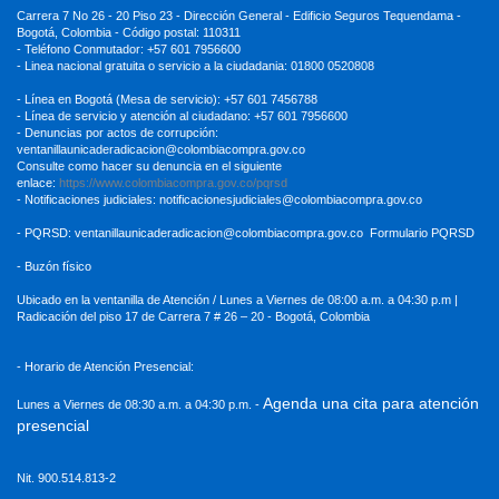
Carrera 7 No 26 - 20 Piso 23 - Dirección General - Edificio Seguros Tequendama -
Bogotá, Colombia - Código postal: 110311
- Teléfono Conmutador: +57 601 7956600
- Linea nacional gratuita o servicio a la ciudadania: 01800 0520808
- Línea en Bogotá (Mesa de servicio): +57 601 7456788
- Línea de servicio y atención al ciudadano: +57 601 7956600
- Denuncias por actos de corrupción:
ventanillaunicaderadicacion
@colombiacompra.gov.co
Consulte como hacer su denuncia en el siguiente
enlace:
https://www.colombiacompra.gov.co/pqrsd
- Notificaciones judiciales:
notificacionesjudiciales@colombiacompra.gov.co
- PQRSD:
ventanillaunicaderadicacion@colombiacompra.gov.co
Formulario PQRSD
- Buzón físico
Ubicado en la ventanilla de Atención / Lunes a Viernes de 08:00 a.m. a 04:30
p.m |
Radicación del piso 17 de Carrera 7 # 26 – 20 - Bogotá, Colombia
- Horario de Atención Presencial:
Agenda una cita para atención
Lunes a Viernes de 08:30 a.m. a 04:30 p.m. -
presencial
Nit. 900.514.813-2