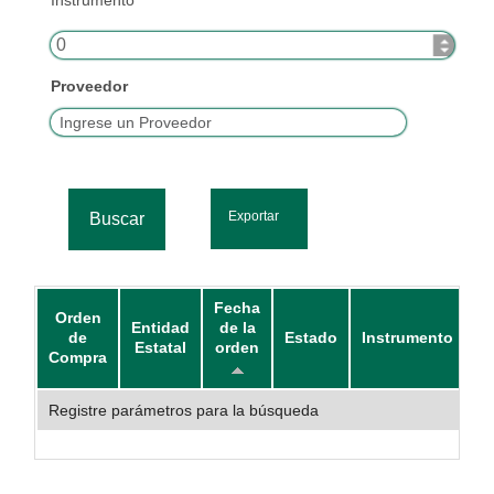
Instrumento
Proveedor
Exportar
Fecha
Orden
Entidad
de la
de
Estado
Instrumento
To
Estatal
orden
Compra
Registre parámetros para la búsqueda