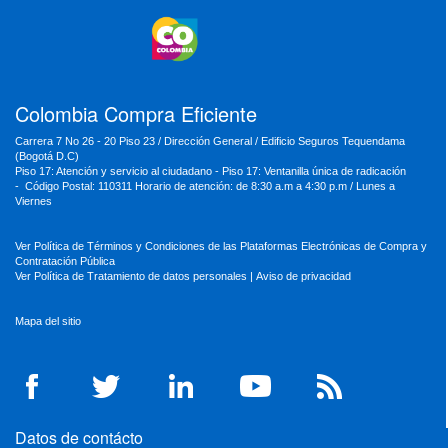
MinEducación
MinInterior
MinCultura
MinTrabajo
MinRelaciones
MinAgricultura
MinSalud
MinHacienda
MinAmbiente
Colombia Compra Eficiente
Carrera 7 No 26 - 20 Piso 23 / Dirección General / Edificio Seguros Tequendama
(Bogotá D.C)
Piso 17: Atención y servicio al ciudadano - Piso 17: Ventanilla única de radicación
- Código Postal: 110311 Horario de atención: de 8:30 a.m a 4:30 p.m / Lunes a
Viernes
Ver Política de Términos y Condiciones de las Plataformas Electrónicas de Compra y
Contratación Pública
Ver Política de Tratamiento de datos personales
|
Aviso de privacidad
Mapa del sitio
Datos de contácto