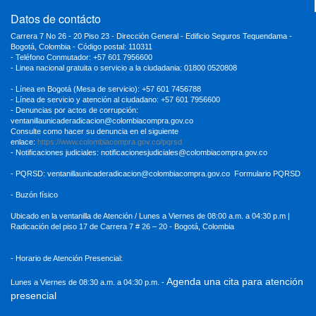
Datos de contácto
Carrera 7 No 26 - 20 Piso 23 - Dirección General - Edificio Seguros Tequendama -
Bogotá, Colombia - Código postal: 110311
- Teléfono Conmutador: +57 601 7956600
- Linea nacional gratuita o servicio a la ciudadania: 01800 0520808
- Línea en Bogotá (Mesa de servicio): +57 601 7456788
- Línea de servicio y atención al ciudadano: +57 601 7956600
- Denuncias por actos de corrupción:
ventanillaunicaderadicacion
@colombiacompra.gov.co
Consulte como hacer su denuncia en el siguiente
enlace:
https://www.colombiacompra.gov.co/pqrsd
- Notificaciones judiciales:
notificacionesjudiciales@colombiacompra.gov.co
- PQRSD:
ventanillaunicaderadicacion@colombiacompra.gov.co
Formulario PQRSD
- Buzón físico
Ubicado en la ventanilla de Atención / Lunes a Viernes de 08:00 a.m. a 04:30
p.m |
Radicación del piso 17 de Carrera 7 # 26 – 20 - Bogotá, Colombia
- Horario de Atención Presencial:
Agenda una cita para atención
Lunes a Viernes de 08:30 a.m. a 04:30 p.m. -
presencial