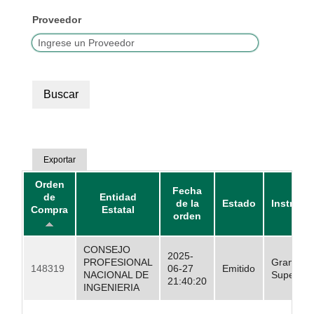
Proveedor
Exportar
Orden
Fecha
de
Entidad
de la
Estado
Instrume
Compra
Estatal
orden
CONSEJO
2025-
PROFESIONAL
Grandes
148319
06-27
Emitido
NACIONAL DE
Superfici
21:40:20
INGENIERIA