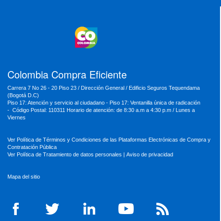
MinVivienda
MinDefensa
MinTIC
MinEducación
MinInterior
MinCultura
MinTrabajo
MinRelaciones
MinAgricultura
MinSalud
MinHacienda
MinAmbiente
Colombia Compra Eficiente
Carrera 7 No 26 - 20 Piso 23 / Dirección General / Edificio Seguros Tequendama
(Bogotá D.C)
Piso 17: Atención y servicio al ciudadano - Piso 17: Ventanilla única de radicación
- Código Postal: 110311 Horario de atención: de 8:30 a.m a 4:30 p.m / Lunes a
Viernes
Ver Política de Términos y Condiciones de las Plataformas Electrónicas de Compra y
Contratación Pública
Ver Política de Tratamiento de datos personales
|
Aviso de privacidad
Mapa del sitio