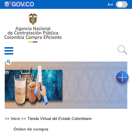
Pasar al contenido principal
A+/-
(current)
Inicio
• Datos abiertos
• Consulta RUES
• PQRSD
• Preguntas Frecuentes
search
EN
Inicio
Tienda Virtual del Estado Colombiano
Orden de compra