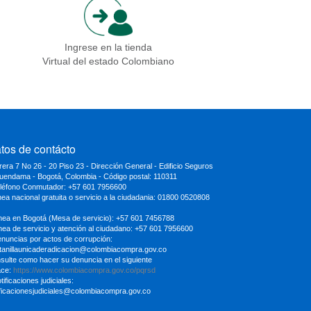
Ingrese en la tienda
Virtual del estado Colombiano
tos de contácto
rera 7 No 26 - 20 Piso 23 - Dirección General - Edificio Seguros
uendama - Bogotá, Colombia - Código postal: 110311
eléfono Conmutador: +57 601 7956600
inea nacional gratuita o servicio a la ciudadania: 01800 0520808
ínea en Bogotá (Mesa de servicio): +57 601 7456788
ínea de servicio y atención al ciudadano: +57 601 7956600
enuncias por actos de corrupción:
tanillaunicaderadicacion
@colombiacompra.gov.co
sulte como hacer su denuncia en el siguiente
ace:
https://www.colombiacompra.gov.co/pqrsd
tificaciones judiciales:
ificacionesjudiciales@colombiacompra.gov.co