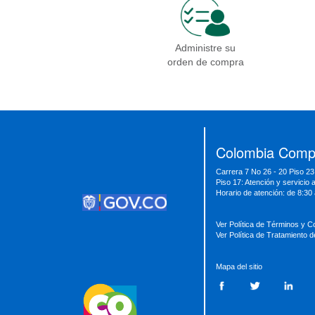
Administre su
orden de compra
Presidencia
Vicepresidencia
MinMinas
MinTransporte
MinJusticia
MinComercio
MinVivienda
MinDefensa
MinTIC
Colombia Compr
MinEducación
MinInterior
MinCultura
Carrera 7 No 26 - 20 Piso 23
MinTrabajo
MinRelaciones
MinAgricultura
Piso 17: Atención y servicio 
MinSalud
MinHacienda
MinAmbiente
Horario de atención: de 8:30
Ver Política de Términos y C
Ver Política de Tratamiento 
Mapa del sitio