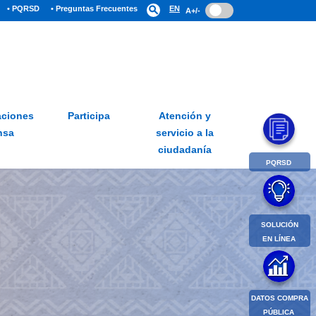
• PQRSD
• Preguntas Frecuentes
search
EN
A+/-
ciones
Participa
Atención y
nsa
servicio a la
ciudadanía
PQRSD
SOLUCIÓN
EN LÍNEA
DATOS COMPRA
PÚBLICA