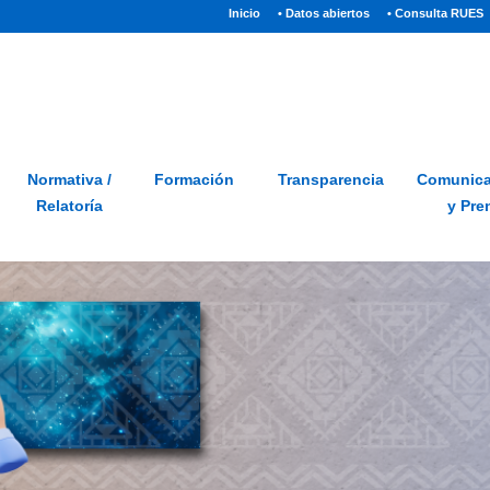
(current)
Inicio
• Datos abiertos
• Consulta RUES
Sitio
Glosario
PQRSD
Preguntas frecuentes
Normativa /
Formación
Transparencia
Comunica
Relatoría
y Pre