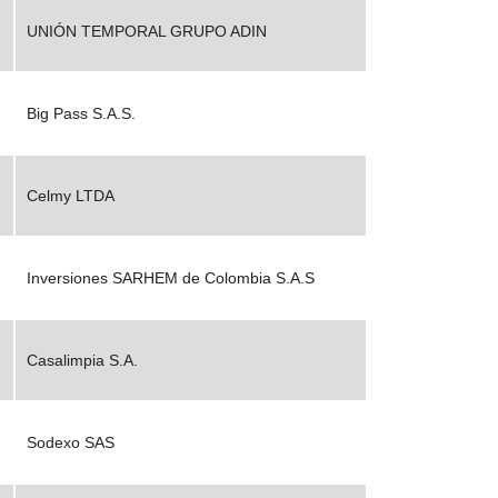
UNIÓN TEMPORAL GRUPO ADIN
Big Pass S.A.S.
Celmy LTDA
Inversiones SARHEM de Colombia S.A.S
Casalimpia S.A.
Sodexo SAS