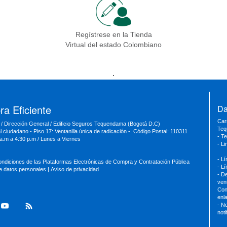
Regístrese en la Tienda
Virtual del estado Colombiano
.
a Eficiente
Da
Car
 / Dirección General / Edificio Seguros Tequendama (Bogotá D.C)
Teq
al ciudadano - Piso 17: Ventanilla única de radicación - Código Postal: 110311
- T
 a.m a 4:30 p.m / Lunes a Viernes
- L
- L
ondiciones de las Plataformas Electrónicas de Compra y Contratación Pública
- L
de datos personales
|
Aviso de privacidad
- D
ven
Con
enl
- No
not