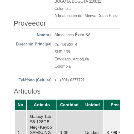
BOGOTA BOGOTA 110811
Colombia
A la atención de: Mireya Duran Paez
Proveedor
Nombre
Almacenes Éxito SA
Dirección Principal
Cra 48 #32 B
SUR 139
Envigado, Antioquia
Colombia
Teléfono (Celular)
+1 (301) 6377721
Artículos
No
Articulo
Cantidad
Unidad
Precio
Galaxy Tab
S8 128GB
Neg+Keybo
1
SAMSUNG
1.00
Unidad
3.799.900,00