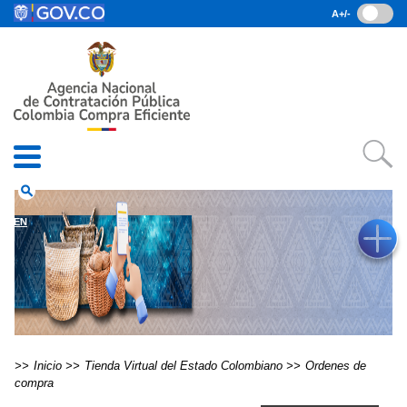
Pasar al contenido principal
A+/-
(current)
Inicio
• Datos abiertos
• Consulta RUES
• PQRSD
• Preguntas Frecuentes
search
EN
Inicio
Tienda Virtual del Estado Colombiano
Ordenes de
compra