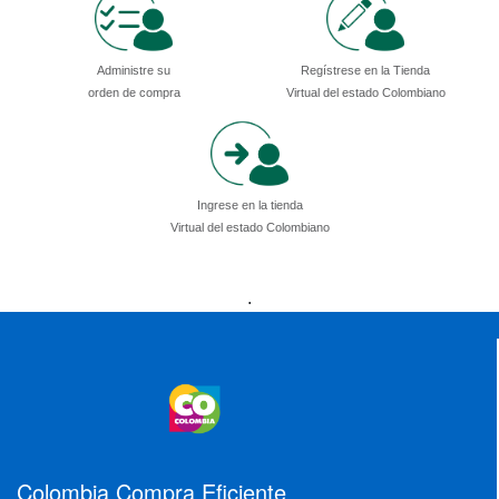
Administre su
Regístrese en la Tienda
orden de compra
Virtual del estado Colombiano
Ingrese en la tienda
Virtual del estado Colombiano
Presidencia
Vicepresidencia
MinMinas
.
MinTransporte
MinJusticia
MinComercio
MinVivienda
MinDefensa
MinTIC
MinEducación
MinInterior
MinCultura
MinTrabajo
MinRelaciones
MinAgricultura
MinSalud
MinHacienda
MinAmbiente
Colombia Compra Eficiente