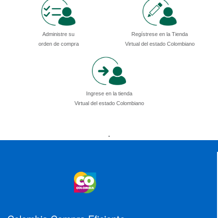
Administre su
Regístrese en la Tienda
orden de compra
Virtual del estado Colombiano
Ingrese en la tienda
Virtual del estado Colombiano
Presidencia
Vicepresidencia
MinMinas
.
MinTransporte
MinJusticia
MinComercio
MinVivienda
MinDefensa
MinTIC
MinEducación
MinInterior
MinCultura
MinTrabajo
MinRelaciones
MinAgricultura
MinSalud
MinHacienda
MinAmbiente