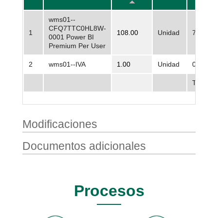
wms01--
CFQ7TTC0HL8W-
1
108.00
Unidad
71.109,
0001 Power BI
Premium Per User
2
wms01--IVA
1.00
Unidad
0,00
Total
Modificaciones
Documentos adicionales
Procesos