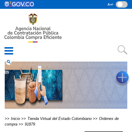
Pasar al contenido principal
A+/-
(current)
Inicio
• Datos abiertos
• Consulta RUES
• PQRSD
• Preguntas Frecuentes
search
EN
Inicio
Tienda Virtual del Estado Colombiano
Ordenes de
compra
91879