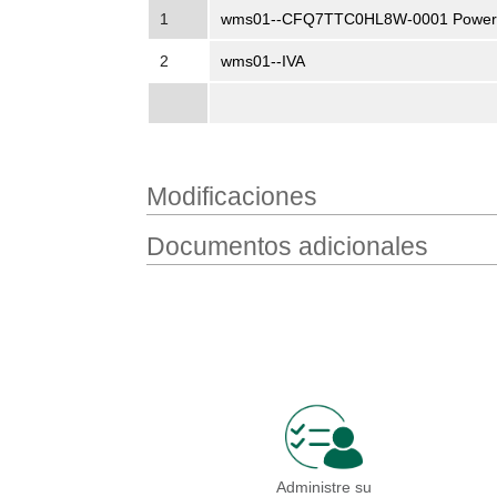
1
wms01--CFQ7TTC0HL8W-0001 Power B
2
wms01--IVA
Modificaciones
Documentos adicionales
Administre su