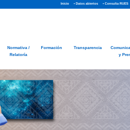
(current)
Inicio
• Datos abiertos
• Consulta RUES
Sitio
Glosario
PQRSD
Preguntas frecuentes
Normativa /
Formación
Transparencia
Comunica
Relatoría
y Pre