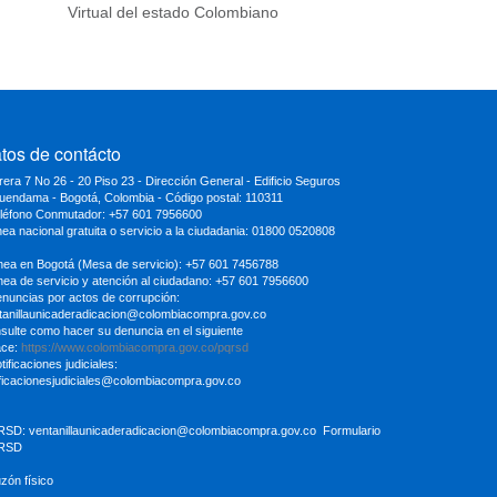
Virtual del estado Colombiano
tos de contácto
rera 7 No 26 - 20 Piso 23 - Dirección General - Edificio Seguros
uendama - Bogotá, Colombia - Código postal: 110311
eléfono Conmutador: +57 601 7956600
inea nacional gratuita o servicio a la ciudadania: 01800 0520808
ínea en Bogotá (Mesa de servicio): +57 601 7456788
ínea de servicio y atención al ciudadano: +57 601 7956600
enuncias por actos de corrupción:
tanillaunicaderadicacion
@colombiacompra.gov.co
sulte como hacer su denuncia en el siguiente
ace:
https://www.colombiacompra.gov.co/pqrsd
tificaciones judiciales:
ificacionesjudiciales@colombiacompra.gov.co
RSD:
ventanillaunicaderadicacion@colombiacompra.gov.co
Formulario
RSD
uzón físico