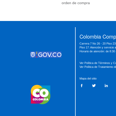
orden de compra
Presidencia
Vicepresidencia
MinMinas
MinTransporte
MinJusticia
MinComercio
MinVivienda
MinDefensa
MinTIC
Colombia Compr
MinEducación
MinInterior
MinCultura
Carrera 7 No 26 - 20 Piso 23
MinTrabajo
MinRelaciones
MinAgricultura
Piso 17: Atención y servicio 
MinSalud
MinHacienda
MinAmbiente
Horario de atención: de 8:30
Ver Política de Términos y C
Ver Política de Tratamiento 
Mapa del sitio