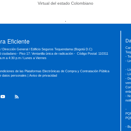
Virtual del estado Colombiano
.
a Eficiente
Da
Car
 / Dirección General / Edificio Seguros Tequendama (Bogotá D.C)
Teq
al ciudadano - Piso 17: Ventanilla única de radicación - Código Postal: 110311
- T
 a.m a 4:30 p.m / Lunes a Viernes
- L
- L
ondiciones de las Plataformas Electrónicas de Compra y Contratación Pública
- L
de datos personales
|
Aviso de privacidad
- D
ven
Con
enl
- No
not
-
PQ
PQ
- B