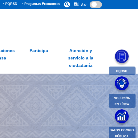
• PQRSD
• Preguntas Frecuentes
search
EN
A+/-
ciones
Participa
Atención y
nsa
servicio a la
ciudadanía
PQRSD
SOLUCIÓN
EN LÍNEA
DATOS COMPRA
PÚBLICA