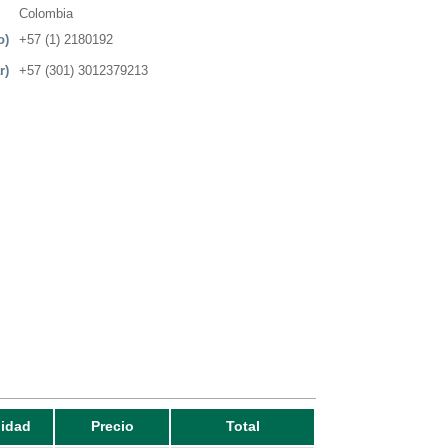
Colombia
o)
+57 (1) 2180192
r)
+57 (301) 3012379213
idad
Precio
Total