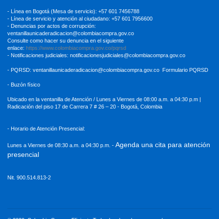
- Línea en Bogotá (Mesa de servicio): +57 601 7456788
- Línea de servicio y atención al ciudadano: +57 601 7956600
- Denuncias por actos de corrupción:
ventanillaunicaderadicacion
@colombiacompra.gov.co
Consulte como hacer su denuncia en el siguiente
enlace:
https://www.colombiacompra.gov.co/pqrsd
- Notificaciones judiciales:
notificacionesjudiciales@colombiacompra.gov.co
- PQRSD:
ventanillaunicaderadicacion@colombiacompra.gov.co
Formulario PQRSD
- Buzón físico
Ubicado en la ventanilla de Atención / Lunes a Viernes de 08:00 a.m. a 04:30
p.m |
Radicación del piso 17 de Carrera 7 # 26 – 20 - Bogotá, Colombia
- Horario de Atención Presencial:
Agenda una cita para atención
Lunes a Viernes de 08:30 a.m. a 04:30 p.m. -
presencial
Nit. 900.514.813-2