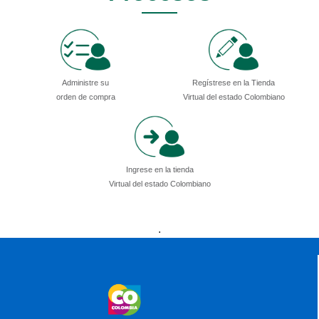
Administre su
Regístrese en la Tienda
orden de compra
Virtual del estado Colombiano
Ingrese en la tienda
Virtual del estado Colombiano
Presidencia
Vicepresidencia
MinMinas
.
MinTransporte
MinJusticia
MinComercio
MinVivienda
MinDefensa
MinTIC
MinEducación
MinInterior
MinCultura
MinTrabajo
MinRelaciones
MinAgricultura
MinSalud
MinHacienda
MinAmbiente