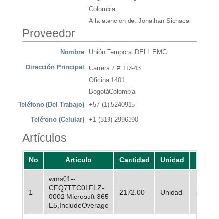
Colombia
A la atención de: Jonathan Sichaca
Proveedor
Nombre
Unión Temporal DELL EMC
Dirección Principal
Carrera 7 # 113-43
Oficina 1401
BogotáColombia
Teléfono (Del Trabajo)
+57 (1) 5240915
Teléfono (Celular)
+1 (319) 2996390
Artículos
No
Articulo
Cantidad
Unidad
Pre
wms01--
CFQ7TTC0LFLZ-
1
2172.00
Unidad
172.90
0002 Microsoft 365
E5,IncludeOverage