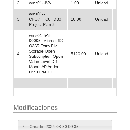
2
wms01--IVA
1.00
Unidad
0,00
wms01--
3
CFQ7TTC0HDB0
10.00
Unidad
1.478.2
Project Plan 3
wms01-5A5-
00005- Microsoft®
O365 Extra File
Storage Open
4
5120.00
Unidad
13.692
Subscription Open
Value Level D 1
Month AP Addon_
OV_OVNTO
Total
Modificaciones
Creado:
2024-08-30 09:35