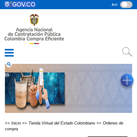
Pasar al contenido principal
A+/-
(current)
Inicio
• Datos abiertos
• Consulta RUES
• PQRSD
• Preguntas Frecuentes
search
EN
Inicio
Tienda Virtual del Estado Colombiano
Ordenes de
compra