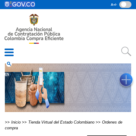
Pasar al contenido principal
A+/-
(current)
Inicio
• Datos abiertos
• Consulta RUES
• PQRSD
• Preguntas Frecuentes
search
EN
Inicio
Tienda Virtual del Estado Colombiano
Ordenes de
compra