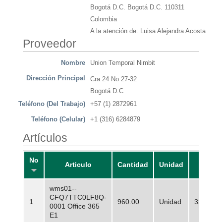
Bogotá D.C. Bogotá D.C. 110311
Colombia
A la atención de: Luisa Alejandra Acosta
Proveedor
Nombre
Union Temporal Nimbit
Dirección Principal
Cra 24 No 27-32
Bogotá D.C
Teléfono (Del Trabajo)
+57 (1) 2872961
Teléfono (Celular)
+1 (316) 6284879
Artículos
No
Articulo
Cantidad
Unidad
Precio
wms01--
CFQ7TTC0LF8Q-
1
960.00
Unidad
33.000,
0001 Office 365
E1