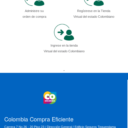
Administre su
Regístrese en la Tienda
orden de compra
Virtual del estado Colombiano
Ingrese en la tienda
Virtual del estado Colombiano
Presidencia
Vicepresidencia
MinMinas
.
MinTransporte
MinJusticia
MinComercio
MinVivienda
MinDefensa
MinTIC
MinEducación
MinInterior
MinCultura
MinTrabajo
MinRelaciones
MinAgricultura
MinSalud
MinHacienda
MinAmbiente
Colombia Compra Eficiente
Carrera 7 No 26 - 20 Piso 23 / Dirección General / Edificio Seguros Tequendama