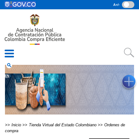
Pasar al contenido principal
A+/-
(current)
Inicio
• Datos abiertos
• Consulta RUES
• PQRSD
• Preguntas Frecuentes
search
EN
Inicio
Tienda Virtual del Estado Colombiano
Ordenes de
compra