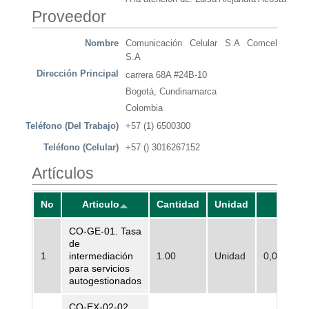
Proveedor
Nombre
Comunicación Celular S.A Comcel
S.A
Dirección Principal
carrera 68A #24B-10
Bogotá, Cundinamarca
Colombia
Teléfono (Del Trabajo)
+57 (1) 6500300
Teléfono (Celular)
+57 () 3016267152
Artículos
No
Articulo
Cantidad
Unidad
Prec
CO-GE-01. Tasa
de
1
intermediación
1.00
Unidad
0,00
para servicios
autogestionados
CO-EX-02-02.