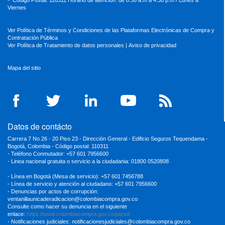
Viernes
Ver Política de Términos y Condiciones de las Plataformas Electrónicas de Compra y
Contratación Pública
Ver Política de Tratamiento de datos personales
|
Aviso de privacidad
Mapa del sitio
Datos de contácto
Carrera 7 No 26 - 20 Piso 23 - Dirección General - Edificio Seguros Tequendama -
Bogotá, Colombia - Código postal: 110311
- Teléfono Conmutador: +57 601 7956600
- Linea nacional gratuita o servicio a la ciudadania: 01800 0520808
- Línea en Bogotá (Mesa de servicio): +57 601 7456788
- Línea de servicio y atención al ciudadano: +57 601 7956600
- Denuncias por actos de corrupción:
ventanillaunicaderadicacion
@colombiacompra.gov.co
Consulte como hacer su denuncia en el siguiente
enlace:
https://www.colombiacompra.gov.co/pqrsd
- Notificaciones judiciales:
notificacionesjudiciales@colombiacompra.gov.co