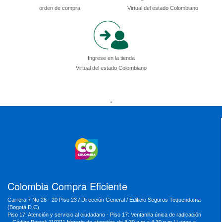
orden de compra
Virtual del estado Colombiano
Ingrese en la tienda
Virtual del estado Colombiano
Presidencia
Vicepresidencia
MinMinas
.
MinTransporte
MinJusticia
MinComercio
MinVivienda
MinDefensa
MinTIC
MinEducación
MinInterior
MinCultura
MinTrabajo
MinRelaciones
MinAgricultura
MinSalud
MinHacienda
MinAmbiente
Colombia Compra Eficiente
Carrera 7 No 26 - 20 Piso 23 / Dirección General / Edificio Seguros Tequendama
(Bogotá D.C)
Piso 17: Atención y servicio al ciudadano - Piso 17: Ventanilla única de radicación
- Código Postal: 110311 Horario de atención: de 8:30 a.m a 4:30 p.m / Lunes a