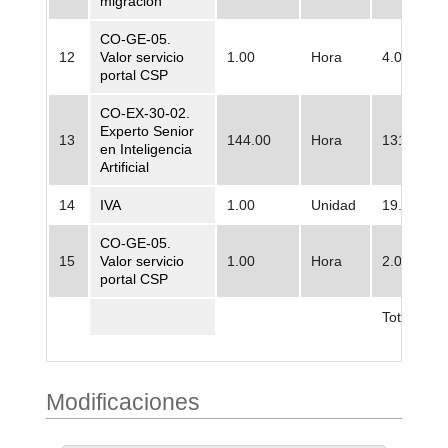
migración
CO-GE-05.
12
Valor servicio
1.00
Hora
4.038.362
portal CSP
CO-EX-30-02.
Experto Senior
13
144.00
Hora
131.059,0
en Inteligencia
Artificial
14
IVA
1.00
Unidad
19.552.76
CO-GE-05.
15
Valor servicio
1.00
Hora
2.080.411
portal CSP
Total
Modificaciones