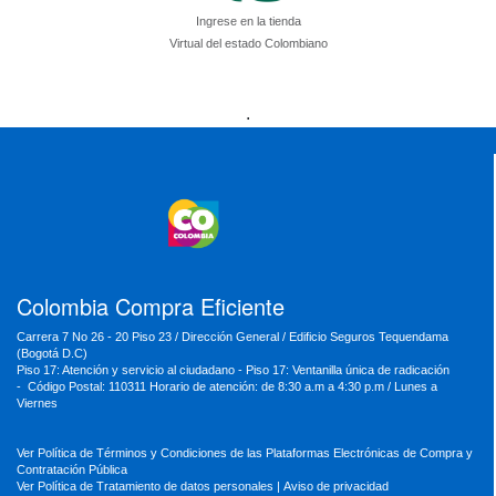
Ingrese en la tienda
Virtual del estado Colombiano
Presidencia
Vicepresidencia
MinMinas
.
MinTransporte
MinJusticia
MinComercio
MinVivienda
MinDefensa
MinTIC
MinEducación
MinInterior
MinCultura
MinTrabajo
MinRelaciones
MinAgricultura
MinSalud
MinHacienda
MinAmbiente
Colombia Compra Eficiente
Carrera 7 No 26 - 20 Piso 23 / Dirección General / Edificio Seguros Tequendama
(Bogotá D.C)
Piso 17: Atención y servicio al ciudadano - Piso 17: Ventanilla única de radicación
- Código Postal: 110311 Horario de atención: de 8:30 a.m a 4:30 p.m / Lunes a
Viernes
Ver Política de Términos y Condiciones de las Plataformas Electrónicas de Compra y
Contratación Pública
Ver Política de Tratamiento de datos personales
|
Aviso de privacidad