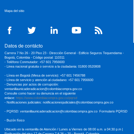
Mapa del sitio
Datos de contácto
Carrera 7 No 26 - 20 Piso 23 - Dirección General - Edificio Seguros Tequendama -
Bogotá, Colombia - Código postal: 110311
- Teléfono Conmutador: +57 601 7956600
- Linea nacional gratuita o servicio a la ciudadania: 01800 0520808
- Línea en Bogotá (Mesa de servicio): +57 601 7456788
- Línea de servicio y atención al ciudadano: +57 601 7956600
- Denuncias por actos de corrupción:
ventanillaunicaderadicacion
@colombiacompra.gov.co
Consulte como hacer su denuncia en el siguiente
enlace:
https://www.colombiacompra.gov.co/pqrsd
- Notificaciones judiciales:
notificacionesjudiciales@colombiacompra.gov.co
- PQRSD:
ventanillaunicaderadicacion@colombiacompra.gov.co
Formulario PQRSD
- Buzón físico
Ubicado en la ventanilla de Atención / Lunes a Viernes de 08:00 a.m. a 04:30
p.m |
Radicación del piso 17 de Carrera 7 # 26 – 20 - Bogotá, Colombia