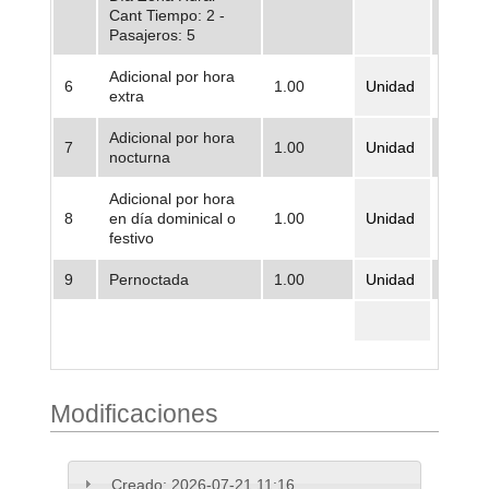
Cant Tiempo: 2 -
Pasajeros: 5
Adicional por hora
6
1.00
Unidad
3.620.
extra
Adicional por hora
7
1.00
Unidad
3.646.
nocturna
Adicional por hora
8
en día dominical o
1.00
Unidad
4.185.
festivo
9
Pernoctada
1.00
Unidad
2.627.
Total
Modificaciones
Creado:
2026-07-21 11:16