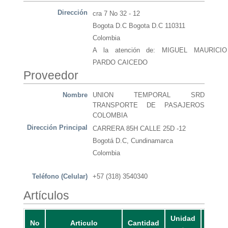
Dirección
cra 7 No 32 - 12
Bogota D.C Bogota D.C 110311
Colombia
A la atención de: MIGUEL MAURICIO
PARDO CAICEDO
Proveedor
Nombre
UNION TEMPORAL SRD
TRANSPORTE DE PASAJEROS
COLOMBIA
Dirección Principal
CARRERA 85H CALLE 25D -12
Bogotá D.C, Cundinamarca
Colombia
Teléfono (Celular)
+57 (318) 3540340
Artículos
Unidad
No
Articulo
Cantidad
Pr