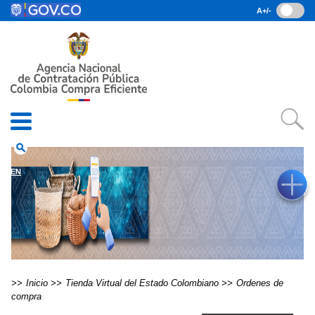
Pasar al contenido principal
A+/-
(current)
Inicio
• Datos abiertos
• Consulta RUES
• PQRSD
• Preguntas Frecuentes
search
EN
Inicio
Tienda Virtual del Estado Colombiano
Ordenes de
compra