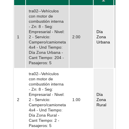
tra02--Vehículos
con motor de
combustión interna
- Zn: 8 - Seg:
Empresarial - Nivel:
Día
1
2 - Servicio:
2.00
Zona
61.112
Campero/camioneta
Urbana
4x4 - Und Tiempo:
Día Zona Urbana -
Cant Tiempo: 204 -
Pasajeros: 5
tra02--Vehículos
con motor de
combustión interna
- Zn: 8 - Seg:
Empresarial - Nivel:
Día
2
2 - Servicio:
1.00
Zona
780.1
Campero/camioneta
Rural
4x4 - Und Tiempo:
Día Zona Rural -
Cant Tiempo: 2 -
Pasajeros: 5