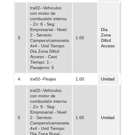
tra02--Vehículos
con motor de
combustión interna
- Zn: 8 - Seg:
Empresarial - Nivel:
Día
2 - Servicio:
Zona
3
1.00
436.3
Campero/camioneta
Dificil
4x4 - Und Tiempo:
Acceso
Día Zona Dificil
Acceso - Cant
Tiempo: 1 -
Pasajeros: 5
4
tra02--Peajes
1.00
Unidad
3.750.
tra02--Vehículos
con motor de
combustión interna
- Zn: 8 - Seg:
Empresarial - Nivel:
5
2 - Servicio:
1.00
Unidad
46.38
Campero/camioneta
4x4 - Und Tiempo:
Día Zona Rural -