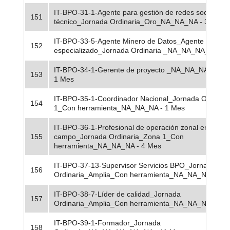
IT-BPO-31-1-Agente para gestión de redes sociales_
151
técnico_Jornada Ordinaria_Oro_NA_NA_NA - 3 Mes
IT-BPO-33-5-Agente Minero de Datos_Agente
152
especializado_Jornada Ordinaria _NA_NA_NA_NA - 
IT-BPO-34-1-Gerente de proyecto _NA_NA_NA_NA_
153
1 Mes
IT-BPO-35-1-Coordinador Nacional_Jornada Ordinar
154
1_Con herramienta_NA_NA_NA - 1 Mes
IT-BPO-36-1-Profesional de operación zonal en
155
campo_Jornada Ordinaria_Zona 1_Con
herramienta_NA_NA_NA - 4 Mes
IT-BPO-37-13-Supervisor Servicios BPO_Jornada
156
Ordinaria_Amplia_Con herramienta_NA_NA_NA - 12
IT-BPO-38-7-Líder de calidad_Jornada
157
Ordinaria_Amplia_Con herramienta_NA_NA_NA - 9 M
IT-BPO-39-1-Formador_Jornada
158