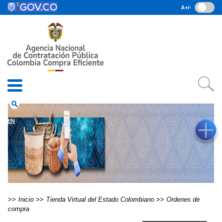
Pasar al contenido principal
A+/-
(current)
Inicio
• Datos abiertos
• Consulta RUES
• PQRSD
• Preguntas Frecuentes
search
EN
Inicio
Tienda Virtual del Estado Colombiano
Ordenes de
compra