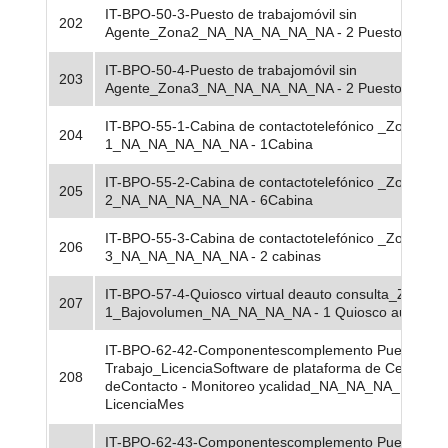
IT-BPO-50-3-Puesto de trabajomóvil sin
202
Agente_Zona2_NA_NA_NA_NA_NA - 2 Puesto de trab
IT-BPO-50-4-Puesto de trabajomóvil sin
203
Agente_Zona3_NA_NA_NA_NA_NA - 2 Puesto de trab
IT-BPO-55-1-Cabina de contactotelefónico _Zona
204
1_NA_NA_NA_NA_NA - 1Cabina
IT-BPO-55-2-Cabina de contactotelefónico _Zona
205
2_NA_NA_NA_NA_NA - 6Cabina
IT-BPO-55-3-Cabina de contactotelefónico _Zona
206
3_NA_NA_NA_NA_NA - 2 cabinas
IT-BPO-57-4-Quiosco virtual deauto consulta_Zona
207
1_Bajovolumen_NA_NA_NA_NA - 1 Quiosco auto-cons
IT-BPO-62-42-Componentescomplemento Puesto de
Trabajo_LicenciaSoftware de plataforma de Centro
208
deContacto - Monitoreo ycalidad_NA_NA_NA_NA_NA 
LicenciaMes
IT-BPO-62-43-Componentescomplemento Puesto