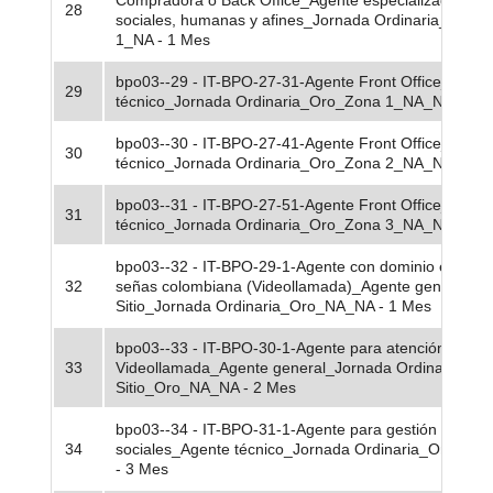
Compradora o Back Office_Agente especializado_Cie
28
sociales, humanas y afines_Jornada Ordinaria_Oro_
1_NA - 1 Mes
bpo03--29 - IT-BPO-27-31-Agente Front Office_Agent
29
técnico_Jornada Ordinaria_Oro_Zona 1_NA_NA - 26
bpo03--30 - IT-BPO-27-41-Agente Front Office_Agent
30
técnico_Jornada Ordinaria_Oro_Zona 2_NA_NA - 13
bpo03--31 - IT-BPO-27-51-Agente Front Office_Agent
31
técnico_Jornada Ordinaria_Oro_Zona 3_NA_NA - 11
bpo03--32 - IT-BPO-29-1-Agente con dominio en leng
32
señas colombiana (Videollamada)_Agente general_E
Sitio_Jornada Ordinaria_Oro_NA_NA - 1 Mes
bpo03--33 - IT-BPO-30-1-Agente para atención con
33
Videollamada_Agente general_Jornada Ordinaria_En
Sitio_Oro_NA_NA - 2 Mes
bpo03--34 - IT-BPO-31-1-Agente para gestión de red
34
sociales_Agente técnico_Jornada Ordinaria_Oro_N
- 3 Mes