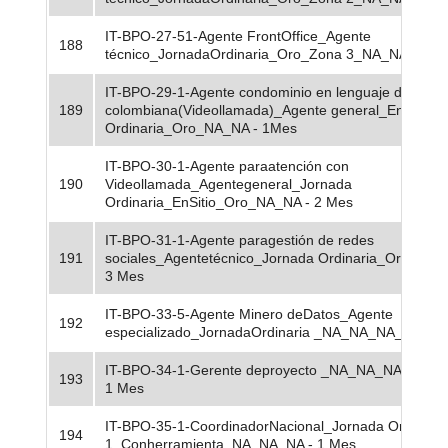
IT-BPO-27-51-Agente FrontOffice_Agente
188
técnico_JornadaOrdinaria_Oro_Zona 3_NA_NA - 10 
IT-BPO-29-1-Agente condominio en lenguaje de seña
189
colombiana(Videollamada)_Agente general_EnSitio_
Ordinaria_Oro_NA_NA - 1Mes
IT-BPO-30-1-Agente paraatención con
190
Videollamada_Agentegeneral_Jornada
Ordinaria_EnSitio_Oro_NA_NA - 2 Mes
IT-BPO-31-1-Agente paragestión de redes
191
sociales_Agentetécnico_Jornada Ordinaria_Oro_NA
3 Mes
IT-BPO-33-5-Agente Minero deDatos_Agente
192
especializado_JornadaOrdinaria _NA_NA_NA_NA - 1
IT-BPO-34-1-Gerente deproyecto _NA_NA_NA_NA_N
193
1 Mes
IT-BPO-35-1-CoordinadorNacional_Jornada Ordinari
194
1_Conherramienta_NA_NA_NA - 1 Mes