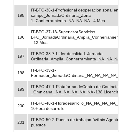
IT-BPO-36-1-Profesional deoperación zonal en
195
campo_JornadaOrdinaria_Zona
1_Conherramienta_NA_NA_NA - 4 Mes
IT-BPO-37-13-SupervisorServicios
196
BPO_JornadaOrdinaria_Amplia_Conherramienta_N
- 12 Mes
IT-BPO-38-7-Líder decalidad_Jornada
197
Ordinaria_Amplia_Conherramienta_NA_NA_NA - 9 M
IT-BPO-39-1-
198
Formador_JornadaOrdinaria_NA_NA_NA_NA_NA - 1
IT-BPO-47-1-Plataforma deCentro de Contacto paraA
199
_Omnicanal_NA_NA_NA_NA_NA -138 Licencia por pos
IT-BPO-48-1-Horadesarrollo_NA_NA_NA_NA_NA_NA 
200
10Hora desarrollo
IT-BPO-50-2-Puesto de trabajomóvil sin Agente_Zona 
201
puestos