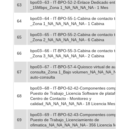
bpo03--63 - IT-BPO-52-2-Enlace Dedicado entre punt
63
_15Mbps_Zona 1_NA_NA_NA_NA - 1 Mes
bpo03--64 - IT-BPO-55-1-Cabina de contacto telefóni
64
_Zona 1_NA_NA_NA_NA_NA - 1 Cabina
bpo03--65 - IT-BPO-55-2-Cabina de contacto telefóni
65
_Zona 2_NA_NA_NA_NA_NA - 6 Cabina
bpo03--66 - IT-BPO-55-3-Cabina de contacto telefóni
66
_Zona 3_NA_NA_NA_NA_NA - 2 Cabina
bpo03--67 - IT-BPO-57-4-Quiosco virtual de auto
67
consulta_Zona 1_Bajo volumen_NA_NA_NA_NA - 1 Q
auto-consulta
bpo03--68 - IT-BPO-62-42-Componentes complemen
Puesto de Trabajo_Licencia Software de plataforma d
68
Centro de Contacto - Monitoreo y
calidad_NA_NA_NA_NA_NA - 18 Licencia Mes
bpo03--69 - IT-BPO-62-43-Componentes complemen
69
Puesto de Trabajo_Licenciamiento de
ofimatica_NA_NA_NA_NA_NA - 356 Licencia Mes