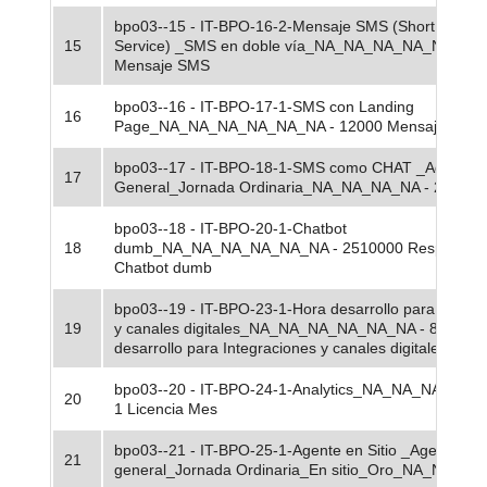
bpo03--15 - IT-BPO-16-2-Mensaje SMS (Short Messa
15
Service) _SMS en doble vía_NA_NA_NA_NA_NA - 30
Mensaje SMS
bpo03--16 - IT-BPO-17-1-SMS con Landing
16
Page_NA_NA_NA_NA_NA_NA - 12000 Mensaje SMS
bpo03--17 - IT-BPO-18-1-SMS como CHAT _Agente
17
General_Jornada Ordinaria_NA_NA_NA_NA - 20 Mes
bpo03--18 - IT-BPO-20-1-Chatbot
18
dumb_NA_NA_NA_NA_NA_NA - 2510000 Respuesta
Chatbot dumb
bpo03--19 - IT-BPO-23-1-Hora desarrollo para Integr
19
y canales digitales_NA_NA_NA_NA_NA_NA - 8 Hora
desarrollo para Integraciones y canales digitales
bpo03--20 - IT-BPO-24-1-Analytics_NA_NA_NA_NA_
20
1 Licencia Mes
bpo03--21 - IT-BPO-25-1-Agente en Sitio _Agente
21
general_Jornada Ordinaria_En sitio_Oro_NA_NA - 20