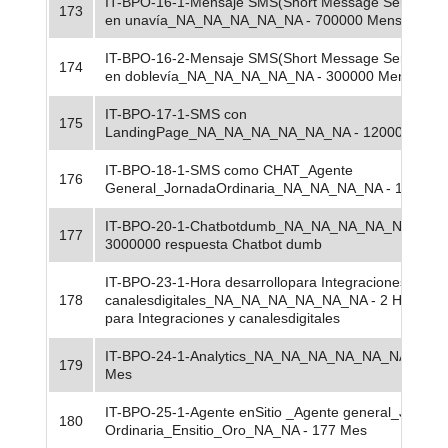
IT-BPO-16-1-Mensaje SMS(Short Message Service) 
173
en unavía_NA_NA_NA_NA_NA - 700000 MensajeSM
IT-BPO-16-2-Mensaje SMS(Short Message Service) 
174
en doblevía_NA_NA_NA_NA_NA - 300000 MensajeS
IT-BPO-17-1-SMS con
175
LandingPage_NA_NA_NA_NA_NA_NA - 12000Mensa
IT-BPO-18-1-SMS como CHAT_Agente
176
General_JornadaOrdinaria_NA_NA_NA_NA - 15 Mes
IT-BPO-20-1-Chatbotdumb_NA_NA_NA_NA_NA_NA -
177
3000000 respuesta Chatbot dumb
IT-BPO-23-1-Hora desarrollopara Integraciones y
178
canalesdigitales_NA_NA_NA_NA_NA_NA - 2 Horadesa
para Integraciones y canalesdigitales
IT-BPO-24-1-Analytics_NA_NA_NA_NA_NA_NA - 1Lic
179
Mes
IT-BPO-25-1-Agente enSitio _Agente general_Jornad
180
Ordinaria_Ensitio_Oro_NA_NA - 177 Mes