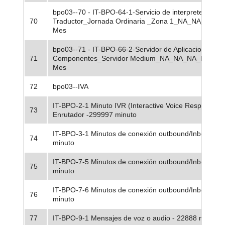
bpo03--70 - IT-BPO-64-1-Servicio de interprete -
70
Traductor_Jornada Ordinaria _Zona 1_NA_NA_NA_NA
Mes
bpo03--71 - IT-BPO-66-2-Servidor de Aplicaciones y
71
Componentes_Servidor Medium_NA_NA_NA_NA_NA 
Mes
72
bpo03--IVA
IT-BPO-2-1 Minuto IVR (Interactive Voice Response) -
73
Enrutador -299997 minuto
IT-BPO-3-1 Minutos de conexión outbound/Inbound -
74
minuto
IT-BPO-7-5 Minutos de conexión outbound/Inbound -
75
minuto
IT-BPO-7-6 Minutos de conexión outbound/Inbound 5
76
minuto
77
IT-BPO-9-1 Mensajes de voz o audio - 22888 minuto