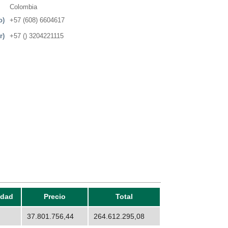
Colombia
o)
+57 (608) 6604617
r)
+57 () 3204221115
idad
Precio
Total
37.801.756,44
264.612.295,08