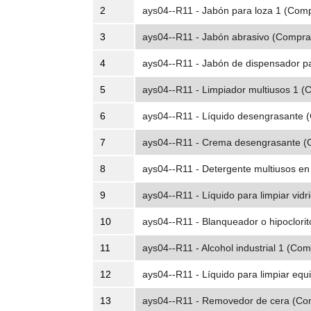
2
ays04--R11 - Jabón para loza 1 (Comp
3
ays04--R11 - Jabón abrasivo (Compra
4
ays04--R11 - Jabón de dispensador p
5
ays04--R11 - Limpiador multiusos 1 (
6
ays04--R11 - Líquido desengrasante 
7
ays04--R11 - Crema desengrasante (
8
ays04--R11 - Detergente multiusos en
9
ays04--R11 - Líquido para limpiar vidr
10
ays04--R11 - Blanqueador o hipoclorit
11
ays04--R11 - Alcohol industrial 1 (Com
12
ays04--R11 - Líquido para limpiar equ
13
ays04--R11 - Removedor de cera (Com