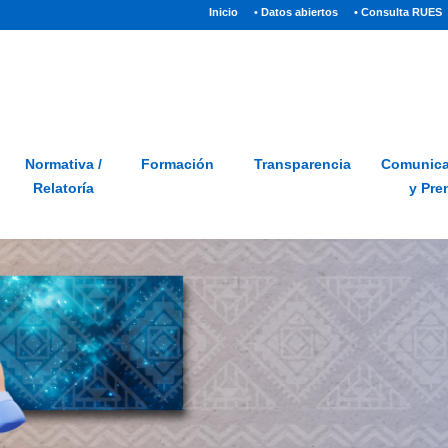
(current)
Inicio
• Datos abiertos
• Consulta RUES
Sitio
Glosario
PQRSD
Preguntas frecuentes
Normativa /
Formación
Transparencia
Comunica
Relatoría
y Pre