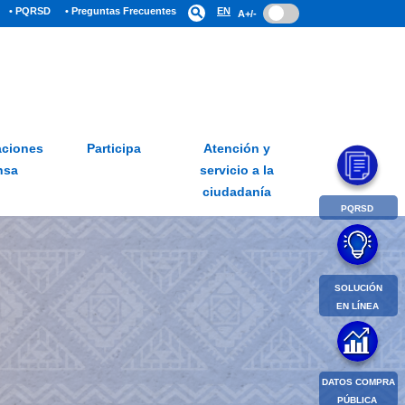
• PQRSD
• Preguntas Frecuentes
search
EN
A+/-
ciones
Participa
Atención y
nsa
servicio a la
ciudadanía
PQRSD
SOLUCIÓN
EN LÍNEA
DATOS COMPRA
PÚBLICA