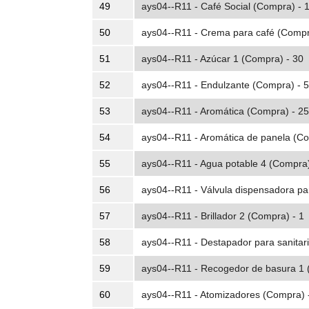
49
ays04--R11 - Café Social (Compra) - 
50
ays04--R11 - Crema para café (Compr
51
ays04--R11 - Azúcar 1 (Compra) - 30
52
ays04--R11 - Endulzante (Compra) - 5
53
ays04--R11 - Aromática (Compra) - 2
54
ays04--R11 - Aromática de panela (C
55
ays04--R11 - Agua potable 4 (Compra)
56
ays04--R11 - Válvula dispensadora pa
57
ays04--R11 - Brillador 2 (Compra) - 1
58
ays04--R11 - Destapador para sanitar
59
ays04--R11 - Recogedor de basura 1 
60
ays04--R11 - Atomizadores (Compra) 