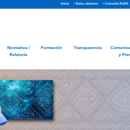
(current)
Inicio
• Datos abiertos
• Consulta RUES
Sitio
Glosario
PQRSD
Preguntas frecuentes
Normativa /
Formación
Transparencia
Comunica
Relatoría
y Pre