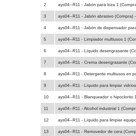
2
ays04--R11 - Jabón para loza 1 (Compra
3
ays04--R11 - Jabón abrasivo (Compra) -
4
ays04--R11 - Jabón de dispensador par
5
ays04--R11 - Limpiador multiusos 1 (Co
6
ays04--R11 - Líquido desengrasante (C
7
ays04--R11 - Crema desengrasante (Co
8
ays04--R11 - Detergente multiusos en p
9
ays04--R11 - Líquido para limpiar vidrio
10
ays04--R11 - Blanqueador o hipoclorito 
11
ays04--R11 - Alcohol industrial 1 (Compr
12
ays04--R11 - Líquido para limpiar equipo
13
ays04--R11 - Removedor de cera (Compr