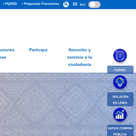
• PQRSD
• Preguntas Frecuentes
search
EN
A+/-
ciones
Participa
Atención y
nsa
servicio a la
ciudadanía
PQRSD
SOLUCIÓN
EN LÍNEA
DATOS COMPRA
PÚBLICA