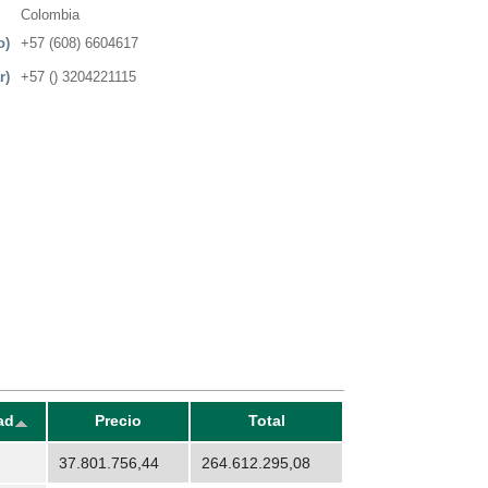
Colombia
o)
+57 (608) 6604617
r)
+57 () 3204221115
ad
Precio
Total
37.801.756,44
264.612.295,08