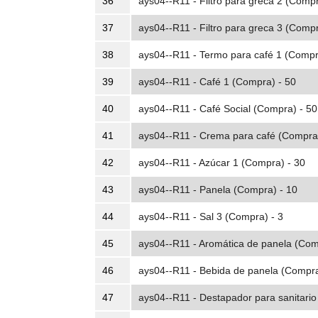
36
ays04--R11 - Filtro para greca 2 (Compr
37
ays04--R11 - Filtro para greca 3 (Compr
38
ays04--R11 - Termo para café 1 (Compr
39
ays04--R11 - Café 1 (Compra) - 50
40
ays04--R11 - Café Social (Compra) - 50
41
ays04--R11 - Crema para café (Compra)
42
ays04--R11 - Azúcar 1 (Compra) - 30
43
ays04--R11 - Panela (Compra) - 10
44
ays04--R11 - Sal 3 (Compra) - 3
45
ays04--R11 - Aromática de panela (Com
46
ays04--R11 - Bebida de panela (Compra
47
ays04--R11 - Destapador para sanitario