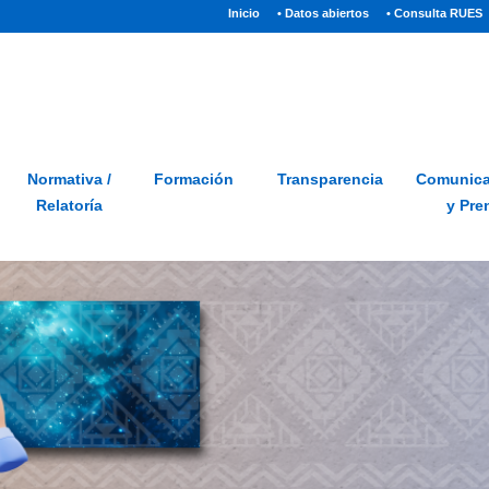
(current)
Inicio
• Datos abiertos
• Consulta RUES
Sitio
Glosario
PQRSD
Preguntas frecuentes
Normativa /
Formación
Transparencia
Comunica
Relatoría
y Pre