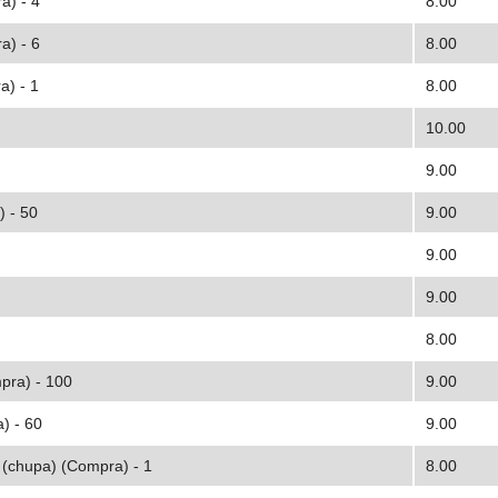
a) - 4
8.00
a) - 6
8.00
a) - 1
8.00
10.00
9.00
 - 50
9.00
9.00
9.00
8.00
pra) - 100
9.00
) - 60
9.00
 (chupa) (Compra) - 1
8.00