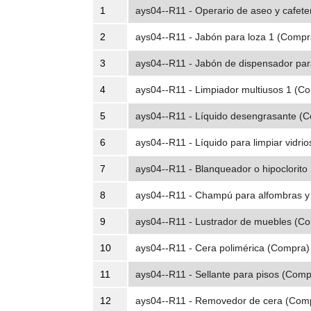
1
ays04--R11 - Operario de aseo y cafet
2
ays04--R11 - Jabón para loza 1 (Compra
3
ays04--R11 - Jabón de dispensador pa
4
ays04--R11 - Limpiador multiusos 1 (Co
5
ays04--R11 - Líquido desengrasante (C
6
ays04--R11 - Líquido para limpiar vidri
7
ays04--R11 - Blanqueador o hipoclorito
8
ays04--R11 - Champú para alfombras y 
9
ays04--R11 - Lustrador de muebles (Co
10
ays04--R11 - Cera polimérica (Compra) 
11
ays04--R11 - Sellante para pisos (Comp
12
ays04--R11 - Removedor de cera (Comp