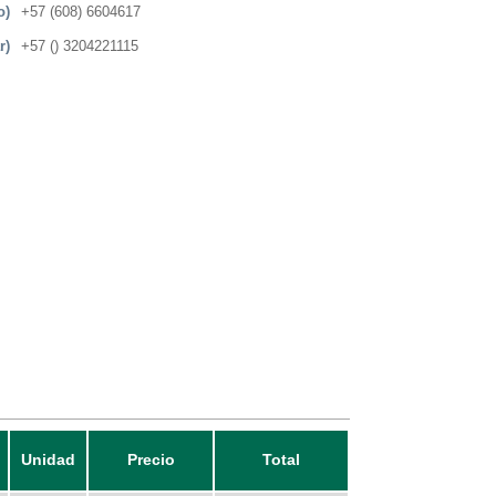
o)
+57 (608) 6604617
r)
+57 () 3204221115
Unidad
Precio
Total