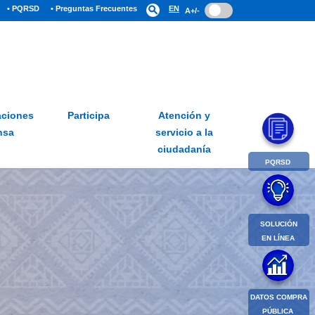
• PQRSD
• Preguntas Frecuentes
search
EN
A+/-
ciones
Participa
Atención y
nsa
servicio a la
ciudadanía
PQRSD
SOLUCIÓN
EN LÍNEA
DATOS COMPRA
PÚBLICA