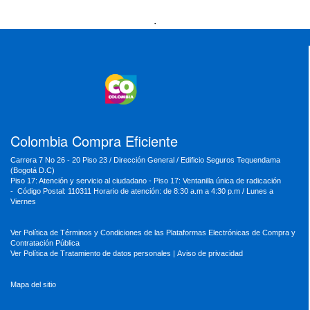
Presidencia
Vicepresidencia
MinMinas
.
MinTransporte
MinJusticia
MinComercio
MinVivienda
MinDefensa
MinTIC
MinEducación
MinInterior
MinCultura
MinTrabajo
MinRelaciones
MinAgricultura
MinSalud
MinHacienda
MinAmbiente
Colombia Compra Eficiente
Carrera 7 No 26 - 20 Piso 23 / Dirección General / Edificio Seguros Tequendama
(Bogotá D.C)
Piso 17: Atención y servicio al ciudadano - Piso 17: Ventanilla única de radicación
- Código Postal: 110311 Horario de atención: de 8:30 a.m a 4:30 p.m / Lunes a
Viernes
Ver Política de Términos y Condiciones de las Plataformas Electrónicas de Compra y
Contratación Pública
Ver Política de Tratamiento de datos personales
|
Aviso de privacidad
Mapa del sitio