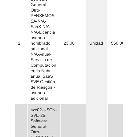
General-
Otro-
PENSEMOS
SA-N/A-
SaaS-N/A-
N/A-Licencia
usuario
2
nombrado
23.00
Unidad
550.000,00
adicional-
N/A-Anual-
Servicio de
Computación
en la Nube
anual SaaS
SVE Gestión
de Riesgos -
usuario
adicional
sxc02---SCN-
SVE-25-
Software
General-
Otro-