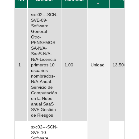
sxc02---SCN-
SVE-09-
Software
General-
Otro-
PENSEMOS
SA-N/A-
SaaS-N/A-
N/A-Licencia
1
primeros 10
1.00
Unidad
13.500.000,0
usuarios
nombrados-
N/A-Anual-
Servicio de
Computación
en la Nube
anual SaaS
SVE Gestión
de Riesgos
sxc02---SCN-
SVE-10-
Software