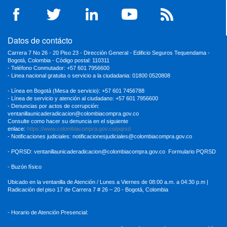
Datos de contácto
Carrera 7 No 26 - 20 Piso 23 - Dirección General - Edificio Seguros Tequendama -
Bogotá, Colombia - Código postal: 110311
- Teléfono Conmutador: +57 601 7956600
- Linea nacional gratuita o servicio a la ciudadania: 01800 0520808
- Línea en Bogotá (Mesa de servicio): +57 601 7456788
- Línea de servicio y atención al ciudadano: +57 601 7956600
- Denuncias por actos de corrupción:
ventanillaunicaderadicacion
@colombiacompra.gov.co
Consulte como hacer su denuncia en el siguiente
enlace:
https://www.colombiacompra.gov.co/pqrsd
- Notificaciones judiciales:
notificacionesjudiciales@colombiacompra.gov.co
- PQRSD:
ventanillaunicaderadicacion@colombiacompra.gov.co
Formulario PQRSD
- Buzón físico
Ubicado en la ventanilla de Atención / Lunes a Viernes de 08:00 a.m. a 04:30
p.m |
Radicación del piso 17 de Carrera 7 # 26 – 20 - Bogotá, Colombia
- Horario de Atención Presencial: