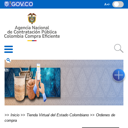
Pasar al contenido principal
A+/-
(current)
Inicio
• Datos abiertos
• Consulta RUES
• PQRSD
• Preguntas Frecuentes
search
EN
Inicio
Tienda Virtual del Estado Colombiano
Ordenes de
compra