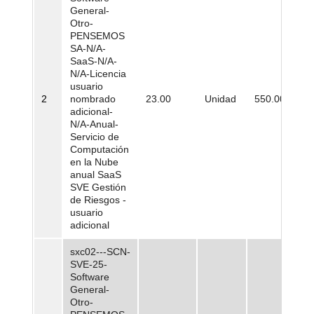
General-
Otro-
PENSEMOS
SA-N/A-
SaaS-N/A-
N/A-Licencia
usuario
2
nombrado
23.00
Unidad
550.000,00
adicional-
N/A-Anual-
Servicio de
Computación
en la Nube
anual SaaS
SVE Gestión
de Riesgos -
usuario
adicional
sxc02---SCN-
SVE-25-
Software
General-
Otro-