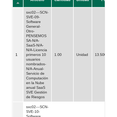
sxc02---SCN-
SVE-09-
Software
General-
Otro-
PENSEMOS
SA-N/A-
SaaS-N/A-
N/A-Licencia
1
primeros 10
1.00
Unidad
13.500.000,0
usuarios
nombrados-
N/A-Anual-
Servicio de
Computación
en la Nube
anual SaaS
SVE Gestión
de Riesgos
sxc02---SCN-
SVE-10-
Software