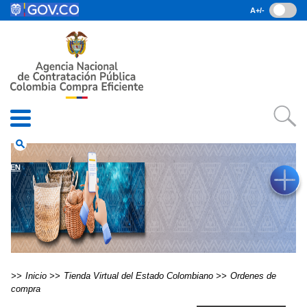
Pasar al contenido principal
A+/-
(current)
Inicio
• Datos abiertos
• Consulta RUES
• PQRSD
• Preguntas Frecuentes
search
EN
Inicio
Tienda Virtual del Estado Colombiano
Ordenes de
compra