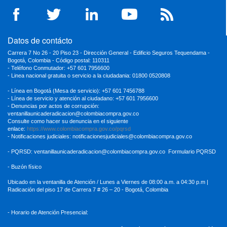
Datos de contácto
Carrera 7 No 26 - 20 Piso 23 - Dirección General - Edificio Seguros Tequendama -
Bogotá, Colombia - Código postal: 110311
- Teléfono Conmutador: +57 601 7956600
- Linea nacional gratuita o servicio a la ciudadania: 01800 0520808
- Línea en Bogotá (Mesa de servicio): +57 601 7456788
- Línea de servicio y atención al ciudadano: +57 601 7956600
- Denuncias por actos de corrupción:
ventanillaunicaderadicacion
@colombiacompra.gov.co
Consulte como hacer su denuncia en el siguiente
enlace:
https://www.colombiacompra.gov.co/pqrsd
- Notificaciones judiciales:
notificacionesjudiciales@colombiacompra.gov.co
- PQRSD:
ventanillaunicaderadicacion@colombiacompra.gov.co
Formulario PQRSD
- Buzón físico
Ubicado en la ventanilla de Atención / Lunes a Viernes de 08:00 a.m. a 04:30
p.m |
Radicación del piso 17 de Carrera 7 # 26 – 20 - Bogotá, Colombia
- Horario de Atención Presencial: