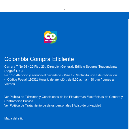
Presidencia
Vicepresidencia
MinMinas
.
MinTransporte
MinJusticia
MinComercio
MinVivienda
MinDefensa
MinTIC
MinEducación
MinInterior
MinCultura
MinTrabajo
MinRelaciones
MinAgricultura
MinSalud
MinHacienda
MinAmbiente
Colombia Compra Eficiente
Carrera 7 No 26 - 20 Piso 23 / Dirección General / Edificio Seguros Tequendama
(Bogotá D.C)
Piso 17: Atención y servicio al ciudadano - Piso 17: Ventanilla única de radicación
- Código Postal: 110311 Horario de atención: de 8:30 a.m a 4:30 p.m / Lunes a
Viernes
Ver Política de Términos y Condiciones de las Plataformas Electrónicas de Compra y
Contratación Pública
Ver Política de Tratamiento de datos personales
|
Aviso de privacidad
Mapa del sitio