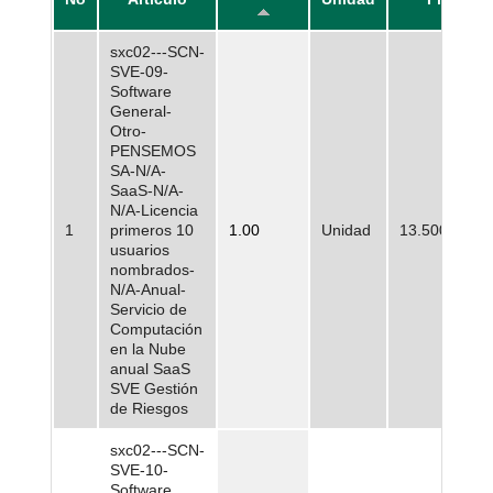
sxc02---SCN-
SVE-09-
Software
General-
Otro-
PENSEMOS
SA-N/A-
SaaS-N/A-
N/A-Licencia
1
primeros 10
1.00
Unidad
13.500.000,0
usuarios
nombrados-
N/A-Anual-
Servicio de
Computación
en la Nube
anual SaaS
SVE Gestión
de Riesgos
sxc02---SCN-
SVE-10-
Software