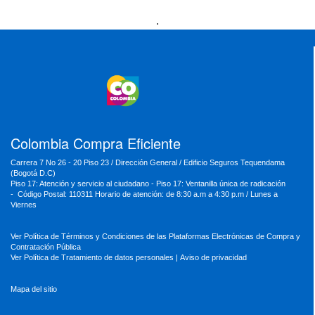
Presidencia
Vicepresidencia
MinMinas
.
MinTransporte
MinJusticia
MinComercio
MinVivienda
MinDefensa
MinTIC
MinEducación
MinInterior
MinCultura
MinTrabajo
MinRelaciones
MinAgricultura
MinSalud
MinHacienda
MinAmbiente
Colombia Compra Eficiente
Carrera 7 No 26 - 20 Piso 23 / Dirección General / Edificio Seguros Tequendama
(Bogotá D.C)
Piso 17: Atención y servicio al ciudadano - Piso 17: Ventanilla única de radicación
- Código Postal: 110311 Horario de atención: de 8:30 a.m a 4:30 p.m / Lunes a
Viernes
Ver Política de Términos y Condiciones de las Plataformas Electrónicas de Compra y
Contratación Pública
Ver Política de Tratamiento de datos personales
|
Aviso de privacidad
Mapa del sitio