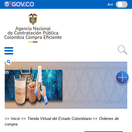
Pasar al contenido principal
A+/-
(current)
Inicio
• Datos abiertos
• Consulta RUES
• PQRSD
• Preguntas Frecuentes
search
EN
Inicio
Tienda Virtual del Estado Colombiano
Ordenes de
compra