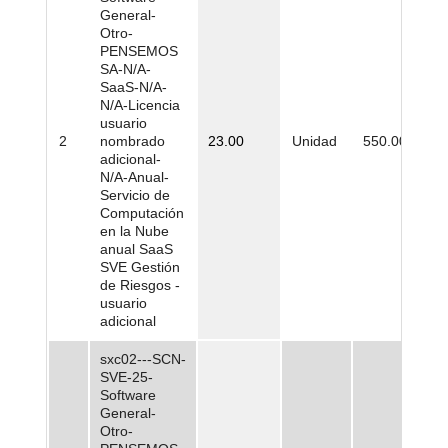
General-
Otro-
PENSEMOS
SA-N/A-
SaaS-N/A-
N/A-Licencia
usuario
2
nombrado
23.00
Unidad
550.000,00
adicional-
N/A-Anual-
Servicio de
Computación
en la Nube
anual SaaS
SVE Gestión
de Riesgos -
usuario
adicional
sxc02---SCN-
SVE-25-
Software
General-
Otro-