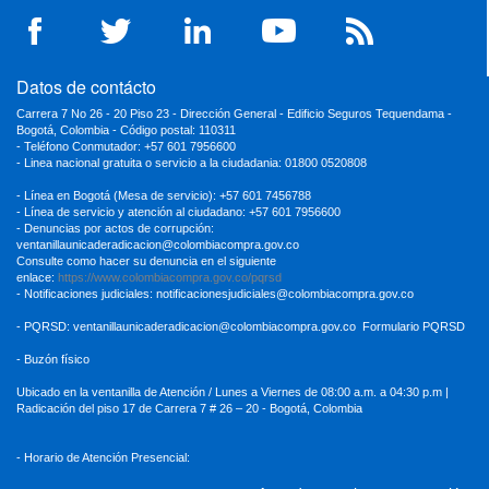
Datos de contácto
Carrera 7 No 26 - 20 Piso 23 - Dirección General - Edificio Seguros Tequendama -
Bogotá, Colombia - Código postal: 110311
- Teléfono Conmutador: +57 601 7956600
- Linea nacional gratuita o servicio a la ciudadania: 01800 0520808
- Línea en Bogotá (Mesa de servicio): +57 601 7456788
- Línea de servicio y atención al ciudadano: +57 601 7956600
- Denuncias por actos de corrupción:
ventanillaunicaderadicacion
@colombiacompra.gov.co
Consulte como hacer su denuncia en el siguiente
enlace:
https://www.colombiacompra.gov.co/pqrsd
- Notificaciones judiciales:
notificacionesjudiciales@colombiacompra.gov.co
- PQRSD:
ventanillaunicaderadicacion@colombiacompra.gov.co
Formulario PQRSD
- Buzón físico
Ubicado en la ventanilla de Atención / Lunes a Viernes de 08:00 a.m. a 04:30
p.m |
Radicación del piso 17 de Carrera 7 # 26 – 20 - Bogotá, Colombia
- Horario de Atención Presencial: