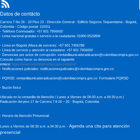
Datos de contácto
Carrera 7 No 26 - 20 Piso 23 - Dirección General - Edificio Seguros Tequendama - Bogotá,
Colombia - Código postal: 110311
- Teléfono Conmutador: +57 601 7956600
- Linea nacional gratuita o servicio a la ciudadania: 01800 0520808
- Línea en Bogotá (Mesa de servicio): +57 601 7456788
- Línea de servicio y atención al ciudadano: +57 601 7956600
- Denuncias por actos de corrupción: ventanillaunicaderadicacion
@colombiacompra.gov.co
Consulte como hacer su denuncia en el siguiente
enlace:
https://www.colombiacompra.gov.co/pqrsd
- Notificaciones judiciales:
notificacionesjudiciales@colombiacompra.gov.co
- PQRSD:
ventanillaunicaderadicacion@colombiacompra.gov.co
Formulario PQRSD
- Buzón físico
Ubicado en la ventanilla de Atención / Lunes a Viernes de 08:00 a.m. a 04:30
p.m |
Radicación del piso 17 de Carrera 7 # 26 – 20 - Bogotá, Colombia
- Horario de Atención Presencial:
Agenda una cita para atención
Lunes a Viernes de 08:30 a.m. a 04:30 p.m. -
presencial