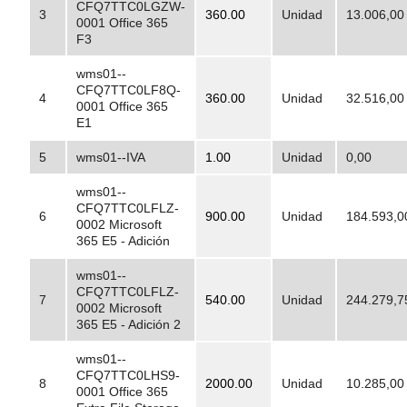
CFQ7TTC0LGZW-
3
360.00
Unidad
13.006,00
0001 Office 365
F3
wms01--
CFQ7TTC0LF8Q-
4
360.00
Unidad
32.516,00
0001 Office 365
E1
5
wms01--IVA
1.00
Unidad
0,00
wms01--
CFQ7TTC0LFLZ-
6
900.00
Unidad
184.593,0
0002 Microsoft
365 E5 - Adición
wms01--
CFQ7TTC0LFLZ-
7
540.00
Unidad
244.279,7
0002 Microsoft
365 E5 - Adición 2
wms01--
CFQ7TTC0LHS9-
8
2000.00
Unidad
10.285,00
0001 Office 365