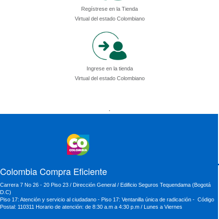
Regístrese en la Tienda
Virtual del estado Colombiano
Ingrese en la tienda
Virtual del estado Colombiano
Presidencia
Vicepresidencia
MinMinas
.
MinTransporte
MinJusticia
MinComercio
MinVivienda
MinDefensa
MinTIC
MinEducación
MinInterior
MinCultura
MinTrabajo
MinRelaciones
MinAgricultura
MinSalud
MinHacienda
MinAmbiente
Colombia Compra Eficiente
Carrera 7 No 26 - 20 Piso 23 / Dirección General / Edificio Seguros Tequendama (Bogotá
D.C)
Piso 17: Atención y servicio al ciudadano - Piso 17: Ventanilla única de radicación - Código
Postal: 110311 Horario de atención: de 8:30 a.m a 4:30 p.m / Lunes a Viernes