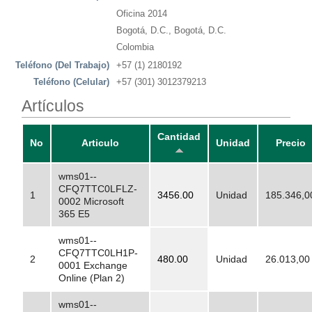
Oficina 2014
Bogotá, D.C., Bogotá, D.C.
Colombia
Teléfono (Del Trabajo)
+57 (1) 2180192
Teléfono (Celular)
+57 (301) 3012379213
Artículos
Cantidad
No
Articulo
Unidad
Precio
wms01--
CFQ7TTC0LFLZ-
1
3456.00
Unidad
185.346,0
0002 Microsoft
365 E5
wms01--
CFQ7TTC0LH1P-
2
480.00
Unidad
26.013,00
0001 Exchange
Online (Plan 2)
wms01--