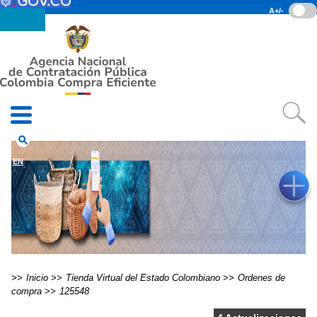
Pasar al contenido principal
A+/-
(current)
Inicio
• Datos abiertos
• Consulta RUES
• PQRSD
• Preguntas Frecuentes
search
EN
Inicio
Tienda Virtual del Estado Colombiano
Ordenes de
compra
125548