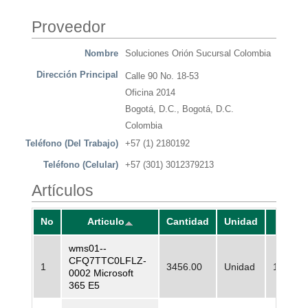
Proveedor
Nombre
Soluciones Orión Sucursal Colombia
Dirección Principal
Calle 90 No. 18-53
Oficina 2014
Bogotá, D.C., Bogotá, D.C.
Colombia
Teléfono (Del Trabajo)
+57 (1) 2180192
Teléfono (Celular)
+57 (301) 3012379213
Artículos
No
Articulo
Cantidad
Unidad
Preci
wms01--
CFQ7TTC0LFLZ-
1
3456.00
Unidad
185.346
0002 Microsoft
365 E5