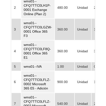
wms01--
CFQ7TTC0LH1P-
2
480.00
Unidad
26.013,
0001 Exchange
Online (Plan 2)
wms01--
CFQ7TTC0LGZW-
3
360.00
Unidad
13.006,
0001 Office 365
F3
wms01--
CFQ7TTC0LF8Q-
4
360.00
Unidad
32.516,
0001 Office 365
E1
5
wms01--IVA
1.00
Unidad
0,00
wms01--
CFQ7TTC0LFLZ-
6
900.00
Unidad
184.593
0002 Microsoft
365 E5 - Adición
wms01--
CFQ7TTC0LFLZ-
7
540.00
Unidad
244.279
0002 Microsoft