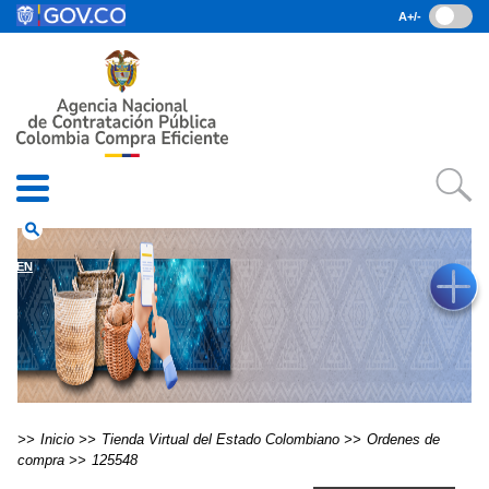
Pasar al contenido principal
A+/-
(current)
Inicio
• Datos abiertos
• Consulta RUES
• PQRSD
• Preguntas Frecuentes
search
EN
Inicio
Tienda Virtual del Estado Colombiano
Ordenes de
compra
125548