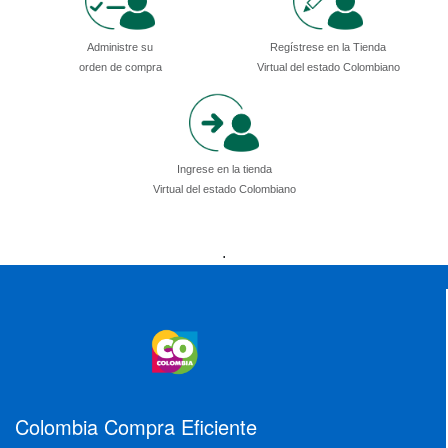
Administre su
Regístrese en la Tienda
orden de compra
Virtual del estado Colombiano
Ingrese en la tienda
Virtual del estado Colombiano
Presidencia
Vicepresidencia
MinMinas
.
MinTransporte
MinJusticia
MinComercio
MinVivienda
MinDefensa
MinTIC
MinEducación
MinInterior
MinCultura
MinTrabajo
MinRelaciones
MinAgricultura
MinSalud
MinHacienda
MinAmbiente
Colombia Compra Eficiente