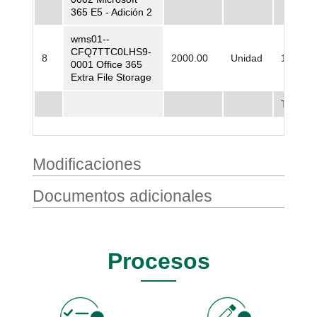
365 E5 - Adición 2
wms01--
CFQ7TTC0LHS9-
8
2000.00
Unidad
10.285,
0001 Office 365
Extra File Storage
Total
Modificaciones
Documentos adicionales
Procesos