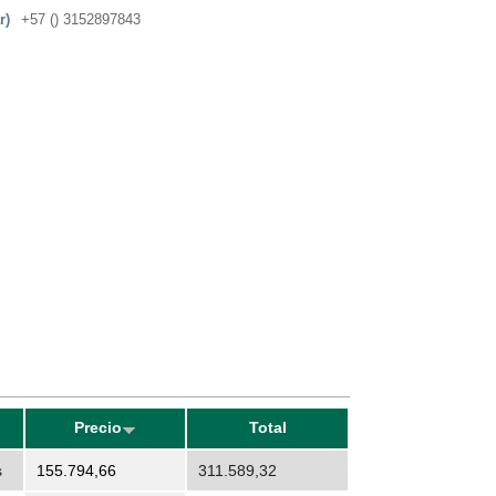
r)
+57 () 3152897843
Precio
Total
s
155.794,66
311.589,32