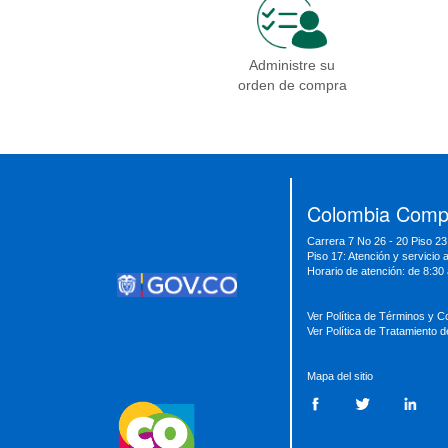
Administre su
orden de compra
Presidencia
Vicepresidencia
MinMinas
MinTransporte
MinJusticia
MinComercio
MinVivienda
MinDefensa
MinTIC
Colombia Compr
MinEducación
MinInterior
MinCultura
Carrera 7 No 26 - 20 Piso 23
MinTrabajo
MinRelaciones
MinAgricultura
Piso 17: Atención y servicio 
MinSalud
MinHacienda
MinAmbiente
Horario de atención: de 8:30
Ver Política de Términos y C
Ver Política de Tratamiento 
Mapa del sitio