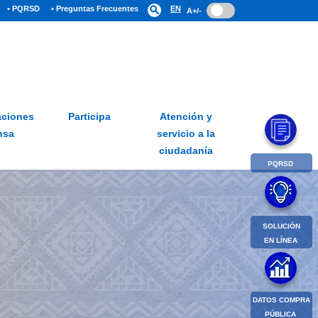
• PQRSD
• Preguntas Frecuentes
search
EN
A+/-
ciones
Participa
Atención y
nsa
servicio a la
ciudadanía
PQRSD
SOLUCIÓN
EN LÍNEA
DATOS COMPRA
PÚBLICA