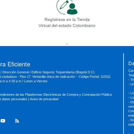
Regístrese en la Tienda
Virtual del estado Colombiano
.
a Eficiente
Da
Car
 / Dirección General / Edificio Seguros Tequendama (Bogotá D.C)
Teq
al ciudadano - Piso 17: Ventanilla única de radicación - Código Postal: 110311
- T
 a.m a 4:30 p.m / Lunes a Viernes
- L
- L
ondiciones de las Plataformas Electrónicas de Compra y Contratación Pública
- L
de datos personales
|
Aviso de privacidad
- D
ven
Con
enl
- No
not
-