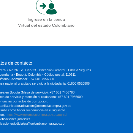
Ingrese en la tienda
Virtual del estado Colombiano
tos de contácto
rera 7 No 26 - 20 Piso 23 - Dirección General - Edificio Seguros
uendama - Bogotá, Colombia - Código postal: 110311
eléfono Conmutador: +57 601 7956600
inea nacional gratuita o servicio a la ciudadania: 01800 0520808
ínea en Bogotá (Mesa de servicio): +57 601 7456788
ínea de servicio y atención al ciudadano: +57 601 7956600
enuncias por actos de corrupción:
tanillaunicaderadicacion
@colombiacompra.gov.co
sulte como hacer su denuncia en el siguiente
ace:
https://www.colombiacompra.gov.co/pqrsd
tificaciones judiciales:
ificacionesjudiciales@colombiacompra.gov.co