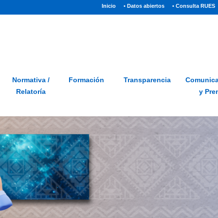
(current)
Inicio
• Datos abiertos
• Consulta RUES
Sitio
Glosario
PQRSD
Preguntas frecuentes
Normativa /
Formación
Transparencia
Comunica
Relatoría
y Pre